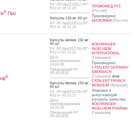
РУ: ЛП-№(012851)-(РГ-
ПРОМОМЕД РУС
RU) от 18.12.25
(Россия)
®
ум
Про
Произведено:
Кап­су­лы 150 мг: 60 шт.
(Россия)
БИОХИМИК
РУ: ЛП-№(012851)-(РГ-
RU) от 18.12.25
Кап­су­лы мяг­кие 100 мг:
60 шт.
BOEHRINGER
РУ: ЛП-№(001278)-(РГ-
INGELHEIM
RU) от 03.10.22
INTERNATIONAL
Дата
(Германия)
переоформления:
Произведено:
24.03.26
CATALENT GERMANY
Предыдущий РУ:
EBERBACH
ЛП-002830
или
(Германия)
®
теф
CATALENT FRANCE
Кап­су­лы мяг­кие 150 мг:
(Франция)
BEINHEIM
60 шт.
Упаковка и
РУ: ЛП-№(001278)-(РГ-
выпускающий
RU) от 03.10.22
контроль качества:
Дата
переоформления:
BOEHRINGER
24.03.26
INGELHEIM PHARMA
Предыдущий РУ:
(Германия)
ЛП-002830