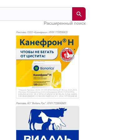
Расширенный поиск
Реклама. ООО «Бионорика», ИНН 772
9590470
Реклама. АО "Видаль Рус", ИНН 772
8043605