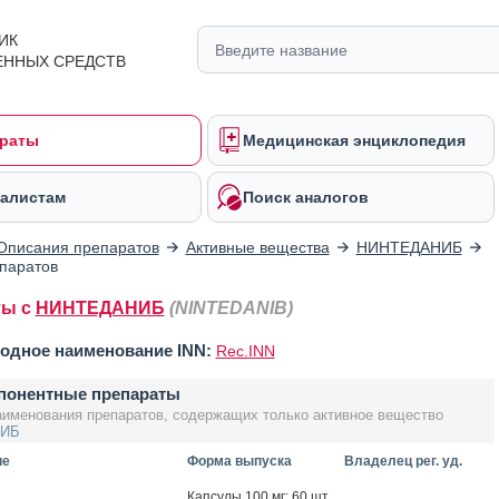
ИК
ЕННЫХ СРЕДСТВ
раты
Медицинская энциклопедия
алистам
Поиск аналогов
Описания препаратов
Активные вещества
НИНТЕДАНИБ
паратов
ты с
НИНТЕДАНИБ
(NINTEDANIB)
одное наименование INN:
Rec.INN
понентные препараты
аименования препаратов, содержащих только активное вещество
ИБ
ие
Форма выпуска
Владелец рег. уд.
Кап­су­лы 100 мг: 60 шт.