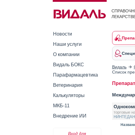
СПРАВОЧН
ЛЕКАРСТВ
Новости
Препа
Наши услуги
Специ
О компании
Видаль БОКС
Видаль
Список пре
Парафармацевтика
Препара
Ветеринария
Междунар
Калькуляторы
МКБ-11
Одноком
торговые н
Внедрение ИИ
НИНТЕДАН
Назван
Вход для