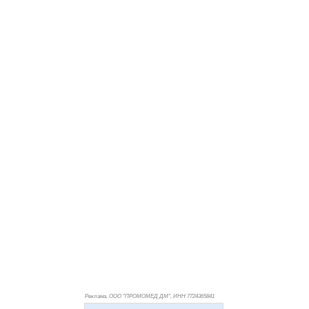
Реклама. ООО "ПРОМОМЕД ДМ", ИНН 772
4365841