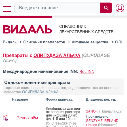
СПРАВОЧНИК
ЛЕКАРСТВЕННЫХ СРЕДСТВ
Видаль
Описания препаратов
Активные вещества
ОЛИП
Препараты с
ОЛИПУДАЗА АЛЬФА
(OLIPUDASE
ALFA)
Международное наименование INN:
Rec.INN
Однокомпонентные препараты
торговые наименования препаратов, содержащих только активное
вещество
ОЛИПУДАЗА АЛЬФА
Название
Форма выпуска
Владелец рег. уд.
Ли­офи­лизат для при­
(Нидерланды)
SANOFI
готов­ле­ния рас­тво­ра
для ин­фу­зий 20 мг:
Произведено:
Зенпозайм
фл. 1, 5 или 10 шт.
GENZYME IRELAND
РУ: ЛП-№(004749)-
(Ирландия)
Limited
(РГ-RU) от 29.02.24