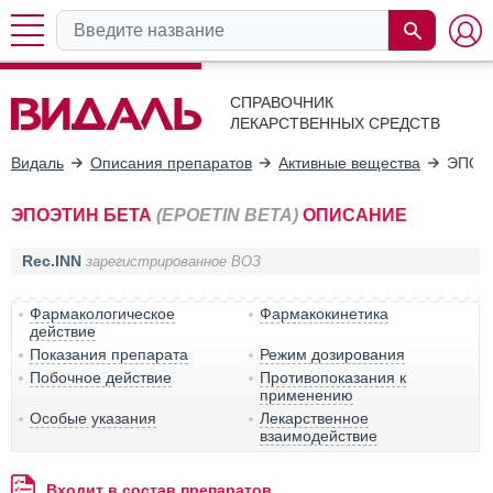
СПРАВОЧНИК
ЛЕКАРСТВЕННЫХ СРЕДСТВ
Видаль
Описания препаратов
Активные вещества
ЭПОЭ
ЭПОЭТИН БЕТА
(EPOETIN BETA)
ОПИСАНИЕ
Rec.INN
зарегистрированное ВОЗ
Фармакологическое
Фармакокинетика
действие
Показания препарата
Режим дозирования
Побочное действие
Противопоказания к
применению
Особые указания
Лекарственное
взаимодействие
Входит в состав препаратов