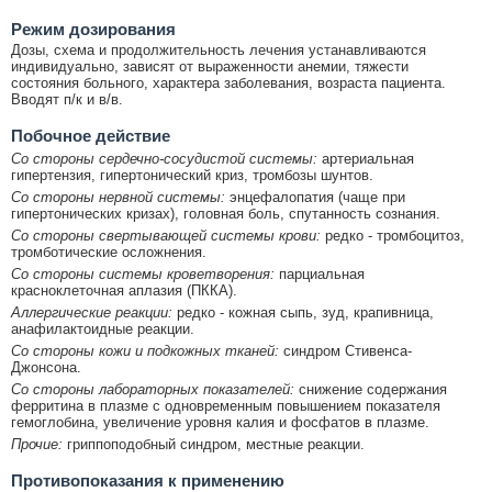
Режим дозирования
Дозы, схема и продолжительность лечения устанавливаются
индивидуально, зависят от выраженности анемии, тяжести
состояния больного, характера заболевания, возраста пациента.
Вводят п/к и в/в.
Побочное действие
Со стороны сердечно-сосудистой системы:
артериальная
гипертензия, гипертонический криз, тромбозы шунтов.
Со стороны нервной системы:
энцефалопатия (чаще при
гипертонических кризах), головная боль, спутанность сознания.
Со стороны свертывающей системы крови:
редко - тромбоцитоз,
тромботические осложнения.
Со стороны системы кроветворения:
парциальная
красноклеточная аплазия (ПККА).
Аллергические реакции:
редко - кожная сыпь, зуд, крапивница,
анафилактоидные реакции.
Со стороны кожи и подкожных тканей:
синдром Стивенса-
Джонсона.
Со стороны лабораторных показателей:
снижение содержания
ферритина в плазме с одновременным повышением показателя
гемоглобина, увеличение уровня калия и фосфатов в плазме.
Прочие:
гриппоподобный синдром, местные реакции.
Противопоказания к применению