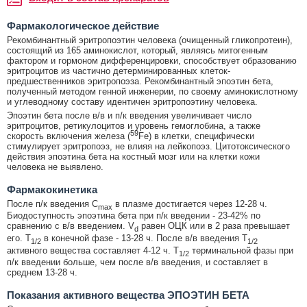
Фармакологическое действие
Рекомбинантный эритропоэтин человека (очищенный гликопротеин),
состоящий из 165 аминокислот, который, являясь митогенным
фактором и гормоном дифференцировки, способствует образованию
эритроцитов из частично детерминированных клеток-
предшественников эритропоэза. Рекомбинантный эпоэтин бета,
полученный методом генной инженерии, по своему аминокислотному
и углеводному составу идентичен эритропоэтину человека.
Эпоэтин бета после в/в и п/к введения увеличивает число
эритроцитов, ретикулоцитов и уровень гемоглобина, а также
59
скорость включения железа (
Fe) в клетки, специфически
стимулирует эритропоэз, не влияя на лейкопоэз. Цитотоксического
действия эпоэтина бета на костный мозг или на клетки кожи
человека не выявлено.
Фармакокинетика
После п/к введения C
в плазме достигается через 12-28 ч.
max
Биодоступность эпоэтина бета при п/к введении - 23-42% по
сравнению с в/в введением. V
равен ОЦК или в 2 раза превышает
d
его. T
в конечной фазе - 13-28 ч. После в/в введения T
1/2
1/2
активного вещества составляет 4-12 ч. T
терминальной фазы при
1/2
п/к введении больше, чем после в/в введения, и составляет в
среднем 13-28 ч.
Показания активного вещества ЭПОЭТИН БЕТА