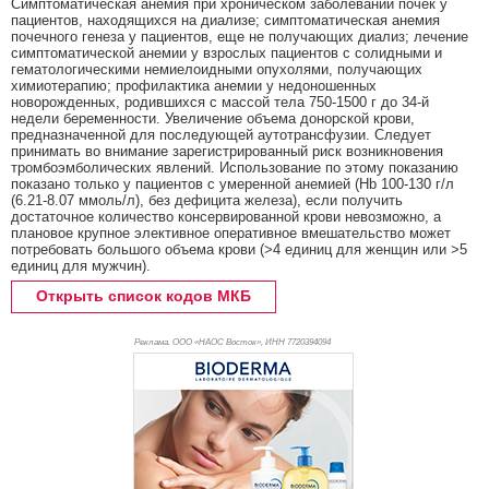
Симптоматическая анемия при хроническом заболевании почек у
пациентов, находящихся на диализе; симптоматическая анемия
почечного генеза у пациентов, еще не получающих диализ; лечение
симптоматической анемии у взрослых пациентов с солидными и
гематологическими немиелоидными опухолями, получающих
химиотерапию; профилактика анемии у недоношенных
новорожденных, родившихся с массой тела 750-1500 г до 34-й
недели беременности. Увеличение объема донорской крови,
предназначенной для последующей аутотрансфузии. Следует
принимать во внимание зарегистрированный риск возникновения
тромбоэмболических явлений. Использование по этому показанию
показано только у пациентов с умеренной анемией (Hb 100-130 г/л
(6.21-8.07 ммоль/л), без дефицита железа), если получить
достаточное количество консервированной крови невозможно, а
плановое крупное элективное оперативное вмешательство может
потребовать большого объема крови (>4 единиц для женщин или >5
единиц для мужчин).
Открыть список кодов МКБ
Реклама. ООО «НАОС Восток», ИНН 772
0394094