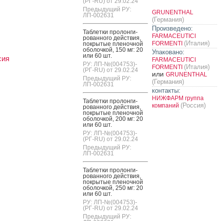
(РГ-RU) от 29.02.24
Предыдущий РУ:
GRUNENTHAL
ЛП-002631
(Германия)
Произведено:
Таб­летки про­лон­ги­
FARMACEUTICI
рован­но­го дей­ствия,
(Италия)
FORMENTI
пок­ры­тые пле­ноч­ной
обо­лоч­кой, 150 мг: 20
Упаковано:
или 60 шт.
сия
FARMACEUTICI
РУ: ЛП-№(004753)-
(Италия)
FORMENTI
(РГ-RU) от 29.02.24
или
GRUNENTHAL
Предыдущий РУ:
(Германия)
ЛП-002631
контакты:
НИЖФАРМ группа
Таб­летки про­лон­ги­
(Россия)
компаний
рован­но­го дей­ствия,
пок­ры­тые пле­ноч­ной
обо­лоч­кой, 200 мг: 20
или 60 шт.
РУ: ЛП-№(004753)-
(РГ-RU) от 29.02.24
Предыдущий РУ:
ЛП-002631
Таб­летки про­лон­ги­
рован­но­го дей­ствия,
пок­ры­тые пле­ноч­ной
обо­лоч­кой, 250 мг: 20
или 60 шт.
РУ: ЛП-№(004753)-
(РГ-RU) от 29.02.24
Предыдущий РУ: