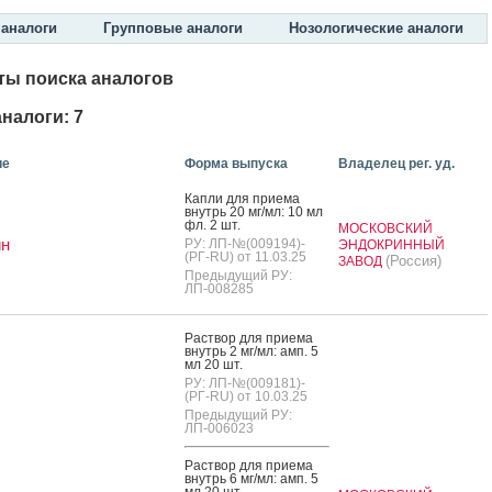
аналоги
Групповые аналоги
Нозологические аналоги
ты поиска аналогов
налоги: 7
ие
Форма выпуска
Владелец рег. уд.
Кап­ли для при­ема
внутрь 20 мг/мл: 10 мл
фл. 2 шт.
МОСКОВСКИЙ
н
РУ: ЛП-№(009194)-
ЭНДОКРИННЫЙ
(РГ-RU) от 11.03.25
(Россия)
ЗАВОД
Предыдущий РУ:
ЛП-008285
Рас­твор для при­ема
внутрь 2 мг/мл: амп. 5
мл 20 шт.
РУ: ЛП-№(009181)-
(РГ-RU) от 10.03.25
Предыдущий РУ:
ЛП-006023
Рас­твор для при­ема
внутрь 6 мг/мл: амп. 5
мл 20 шт.