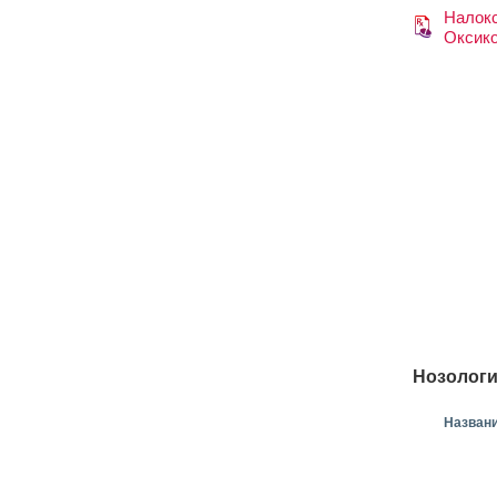
Налокс
Оксик
Нозологи
Назван