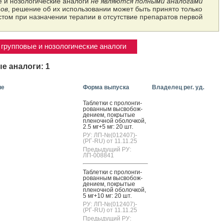
 и нозологические аналоги
не являются полными аналогами
ов
, решение об их использовании может быть принято только
том при назначении терапии в отсутствие препаратов первой
групповые и нозологические аналоги
е аналоги: 1
ие
Форма выпуска
Владелец рег. уд.
Таб­летки с про­лон­ги­
рован­ным выс­во­бож­
де­ни­ем, пок­ры­тые
пле­ноч­ной обо­лоч­кой,
2.5 мг+5 мг: 20 шт.
РУ: ЛП-№(012407)-
(РГ-RU) от 11.11.25
Предыдущий РУ:
ЛП-008841
Таб­летки с про­лон­ги­
рован­ным выс­во­бож­
де­ни­ем, пок­ры­тые
пле­ноч­ной обо­лоч­кой,
5 мг+10 мг: 20 шт.
РУ: ЛП-№(012407)-
(РГ-RU) от 11.11.25
Предыдущий РУ: