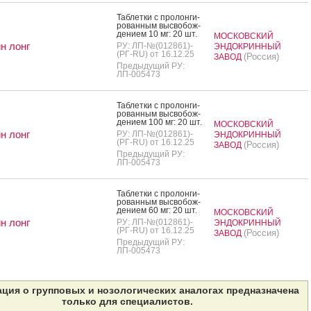
Таб­летки с про­лон­ги­
рован­ным выс­во­бож­
де­ни­ем 10 мг: 20 шт.
МОСКОВСКИЙ
н лонг
РУ: ЛП-№(012861)-
ЭНДОКРИННЫЙ
(РГ-RU) от 16.12.25
(Россия)
ЗАВОД
Предыдущий РУ:
ЛП-005473
Таб­летки с про­лон­ги­
рован­ным выс­во­бож­
де­ни­ем 100 мг: 20 шт.
МОСКОВСКИЙ
н лонг
РУ: ЛП-№(012861)-
ЭНДОКРИННЫЙ
(РГ-RU) от 16.12.25
(Россия)
ЗАВОД
Предыдущий РУ:
ЛП-005473
Таб­летки с про­лон­ги­
рован­ным выс­во­бож­
де­ни­ем 60 мг: 20 шт.
МОСКОВСКИЙ
н лонг
РУ: ЛП-№(012861)-
ЭНДОКРИННЫЙ
(РГ-RU) от 16.12.25
(Россия)
ЗАВОД
Предыдущий РУ:
ЛП-005473
ция о групповых и нозологических аналогах предназначена
только для специалистов.