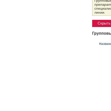
Групповые
препарат
специалис
линии.
Скрыть 
Групповы
Назван