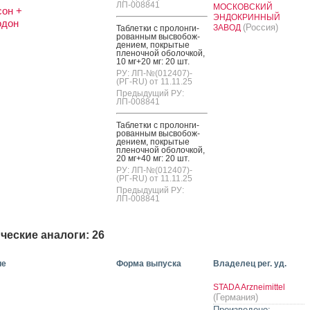
ЛП-008841
МОСКОВСКИЙ
он +
ЭНДОКРИННЫЙ
одон
(Россия)
ЗАВОД
Таб­летки с про­лон­ги­
рован­ным выс­во­бож­
де­ни­ем, пок­ры­тые
пле­ноч­ной обо­лоч­кой,
10 мг+20 мг: 20 шт.
РУ: ЛП-№(012407)-
(РГ-RU) от 11.11.25
Предыдущий РУ:
ЛП-008841
Таб­летки с про­лон­ги­
рован­ным выс­во­бож­
де­ни­ем, пок­ры­тые
пле­ноч­ной обо­лоч­кой,
20 мг+40 мг: 20 шт.
РУ: ЛП-№(012407)-
(РГ-RU) от 11.11.25
Предыдущий РУ:
ЛП-008841
ческие аналоги: 26
ие
Форма выпуска
Владелец рег. уд.
STADA Arzneimittel
(Германия)
Произведено: