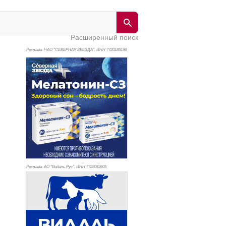
Расширенный поиск
Реклама. НАО "СЕВЕРНАЯ ЗВЕЗДА", ИНН 772
0185196
Реклама. АО "Видаль Рус", ИНН 772
8043605