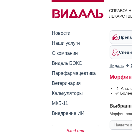
СПРАВОЧН
ЛЕКАРСТВ
Новости
Препа
Наши услуги
Специ
О компании
Видаль БОКС
Видаль
Парафармацевтика
Морфин 
Ветеринария
💊 Анал
Калькуляторы
✅ Более
МКБ-11
Выбранн
Внедрение ИИ
Морфин лонг
Вход для