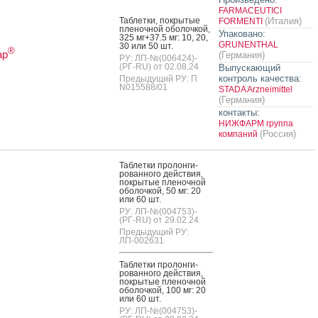
FARMACEUTICI
Таб­летки, пок­ры­тые
(Италия)
FORMENTI
пле­ноч­ной обо­лоч­кой,
Упаковано:
325 мг+37.5 мг: 10, 20,
GRUNENTHAL
30 или 50 шт.
®
ар
(Германия)
РУ: ЛП-№(006424)-
(РГ-RU) от 02.08.24
Выпускающий
контроль качества:
Предыдущий РУ: П
N015588/01
STADA Arzneimittel
(Германия)
контакты:
НИЖФАРМ группа
(Россия)
компаний
Таб­летки про­лон­ги­
рован­но­го дей­ствия,
пок­ры­тые пле­ноч­ной
обо­лоч­кой, 50 мг: 20
или 60 шт.
РУ: ЛП-№(004753)-
(РГ-RU) от 29.02.24
Предыдущий РУ:
ЛП-002631
Таб­летки про­лон­ги­
рован­но­го дей­ствия,
пок­ры­тые пле­ноч­ной
обо­лоч­кой, 100 мг: 20
или 60 шт.
РУ: ЛП-№(004753)-