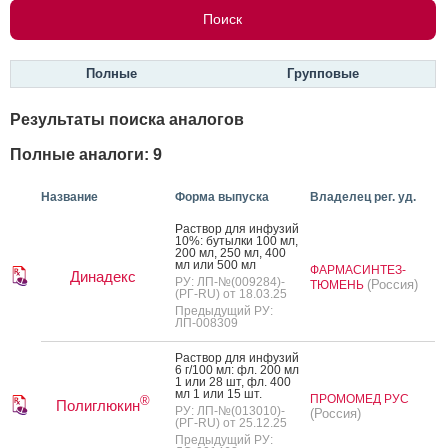
Полные
Групповые
Результаты поиска аналогов
Полные аналоги: 9
Название
Форма выпуска
Владелец рег. уд.
Рас­твор для ин­фу­зий
10%: бу­тыл­ки 100 мл,
200 мл, 250 мл, 400
мл или 500 мл
ФАРМАСИНТЕЗ-
Динадекс
РУ: ЛП-№(009284)-
(Россия)
ТЮМЕНЬ
(РГ-RU) от 18.03.25
Предыдущий РУ:
ЛП-008309
Рас­твор для ин­фу­зий
6 г/100 мл: фл. 200 мл
1 или 28 шт, фл. 400
мл 1 или 15 шт.
ПРОМОМЕД РУС
®
Полиглюкин
РУ: ЛП-№(013010)-
(Россия)
(РГ-RU) от 25.12.25
Предыдущий РУ: