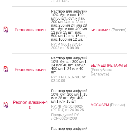
ЛС-001462
Рас­твор для ин­фу­зий
10%: бут. и пак. 100
мл 56 шт., бут. и пак.
200 мл 24 или 28 шт.,
пак. 250 мл 24 или 28
шт., бут. и пак. 400 мл
Реополиглюкин
(Россия)
БИОХИМИК
12 или 15 шт., пак.
500 мл 12 или 15 шт.,
пак. 1000 мл 12 шт.
РУ: Р N001783/01-
2002 от 15.08.08
Рас­твор для ин­фу­зий
10%: бу­тыл. 200 мл 1,
24 или 40 шт., бу­тыл.
БЕЛМЕДПРЕПАРАТЫ
400 мл 1, 24 или 40
Реополиглюкин
(Республика
шт.
Беларусь)
РУ: П N016167/01 от
02.10.09
Рас­твор для ин­фу­зий
10%: бут. 200 мл 1, 15
или 28 шт., бут. 400
мл 1 или 15 шт
Реополиглюкин-4
(Россия)
МОСФАРМ
РУ: ЛП-№(014602)-
0
(РГ-RU) от 24.04.26
Предыдущий РУ:
ЛСР-002642/08
Рас­твор для ин­фу­зий