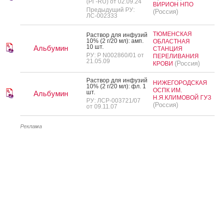
(РГ-RU) от 02.09.24
ВИРИОН НПО
Предыдущий РУ:
(Россия)
ЛС-002333
ТЮМЕНСКАЯ
Рас­твор для ин­фу­зий
10% (2 г/20 мл): амп.
ОБЛАСТНАЯ
10 шт.
Альбумин
СТАНЦИЯ
РУ: Р N002860/01 от
ПЕРЕЛИВАНИЯ
21.05.09
(Россия)
КРОВИ
Рас­твор для ин­фу­зий
НИЖЕГОРОДСКАЯ
10% (2 г/20 мл): фл. 1
ОСПК ИМ.
шт.
Альбумин
Н.Я.КЛИМОВОЙ ГУЗ
РУ: ЛСР-003721/07
(Россия)
от 09.11.07
Реклама