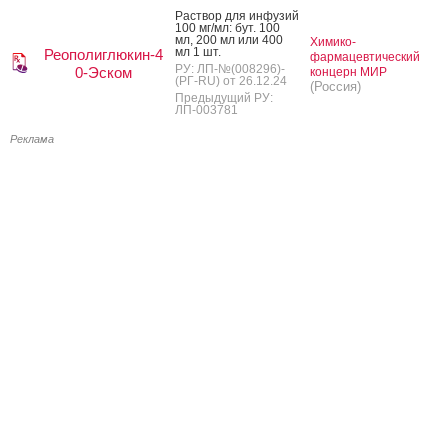
Рас­твор для ин­фу­зий
100 мг/мл: бут. 100
мл, 200 мл или 400
Химико-
мл 1 шт.
Реополиглюкин-4
фармацевтический
РУ: ЛП-№(008296)-
0-Эском
концерн МИР
(РГ-RU) от 26.12.24
(Россия)
Предыдущий РУ:
ЛП-003781
Реклама