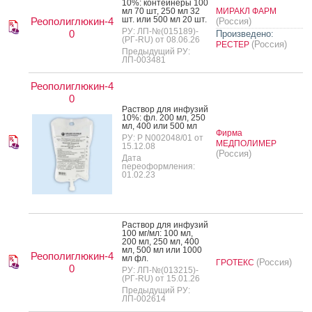
10%: кон­тей­не­ры 100
мл 70 шт, 250 мл 32
МИРАКЛ ФАРМ
шт. или 500 мл 20 шт.
Реополиглюкин-4
(Россия)
РУ: ЛП-№(015189)-
0
Произведено:
(РГ-RU) от 08.06.26
(Россия)
РЕСТЕР
Предыдущий РУ:
ЛП-003481
Реополиглюкин-4
0
Рас­твор для ин­фу­зий
10%: фл. 200 мл, 250
мл, 400 или 500 мл
Фирма
РУ: Р N002048/01 от
МЕДПОЛИМЕР
15.12.08
(Россия)
Дата
переоформления:
01.02.23
Рас­твор для ин­фу­зий
100 мг/мл: 100 мл,
200 мл, 250 мл, 400
мл, 500 мл или 1000
Реополиглюкин-4
мл фл.
(Россия)
ГРОТЕКС
0
РУ: ЛП-№(013215)-
(РГ-RU) от 15.01.26
Предыдущий РУ:
ЛП-002614