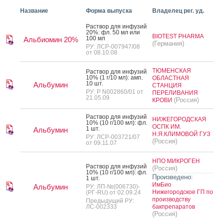
Название
Форма выпуска
Владелец рег. уд.
Рас­твор для ин­фу­зий
20%: фл. 50 мл или
BIOTEST PHARMA
100 мл
Альбиомин 20%
(Германия)
РУ: ЛСР-007947/08
от 08.10.08
ТЮМЕНСКАЯ
Рас­твор для ин­фу­зий
10% (1 г/10 мл): амп.
ОБЛАСТНАЯ
10 шт.
Альбумин
СТАНЦИЯ
РУ: Р N002860/01 от
ПЕРЕЛИВАНИЯ
21.05.09
(Россия)
КРОВИ
Рас­твор для ин­фу­зий
НИЖЕГОРОДСКАЯ
10% (10 г/100 мл): фл.
ОСПК ИМ.
1 шт.
Альбумин
Н.Я.КЛИМОВОЙ ГУЗ
РУ: ЛСР-003721/07
(Россия)
от 09.11.07
НПО МИКРОГЕН
Рас­твор для ин­фу­зий
(Россия)
10% (10 г/100 мл): фл.
Произведено:
1 шт.
ИмБио
Альбумин
РУ: ЛП-№(006730)-
Нижегородское ГП по
(РГ-RU) от 02.09.24
производству
Предыдущий РУ:
ЛС-002333
бакпрепаратов
(Россия)