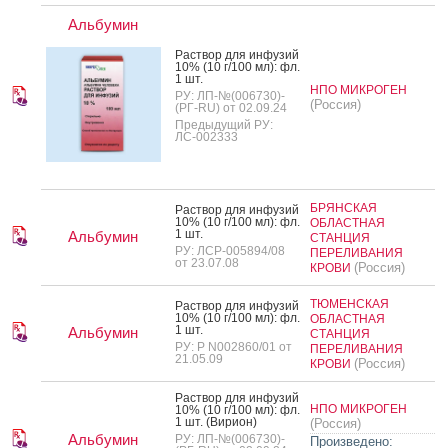
Альбумин
Рас­твор для ин­фу­зий
10% (10 г/100 мл): фл.
1 шт.
НПО МИКРОГЕН
РУ: ЛП-№(006730)-
(Россия)
(РГ-RU) от 02.09.24
Предыдущий РУ:
ЛС-002333
БРЯНСКАЯ
Рас­твор для ин­фу­зий
10% (10 г/100 мл): фл.
ОБЛАСТНАЯ
1 шт.
Альбумин
СТАНЦИЯ
РУ: ЛСР-005894/08
ПЕРЕЛИВАНИЯ
от 23.07.08
(Россия)
КРОВИ
ТЮМЕНСКАЯ
Рас­твор для ин­фу­зий
10% (10 г/100 мл): фл.
ОБЛАСТНАЯ
1 шт.
Альбумин
СТАНЦИЯ
РУ: Р N002860/01 от
ПЕРЕЛИВАНИЯ
21.05.09
(Россия)
КРОВИ
Рас­твор для ин­фу­зий
НПО МИКРОГЕН
10% (10 г/100 мл): фл.
1 шт. (Ви­ри­он)
(Россия)
Альбумин
РУ: ЛП-№(006730)-
Произведено: