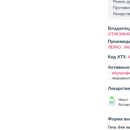
Режим д
Противо
Лекарст
Владелец 
ОТИСИФАР
Произвед
ЛЕККО, ЗА
Код ATX:
Активные
ибупроф
левомен
Лекарств
Некст
Актив
Форма вып
Гель для н