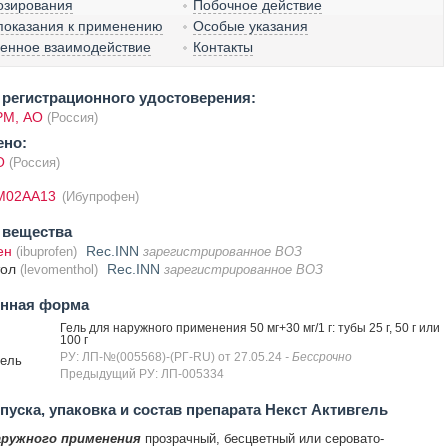
озирования
Побочное действие
показания к применению
Особые указания
венное взаимодействие
Контакты
регистрационного удостоверения:
М, АО
(Россия)
ено:
О
(Россия)
M02AA13
(Ибупрофен)
 вещества
ен
Rec.INN
(ibuprofen)
зарегистрированное ВОЗ
тол
Rec.INN
(levomenthol)
зарегистрированное ВОЗ
енная форма
Гель для наружного применения 50 мг+30 мг/1 г: тубы 25 г, 50 г или
100 г
РУ: ЛП-№(005568)-(РГ-RU) от 27.05.24
- Бессрочно
гель
Предыдущий РУ: ЛП-005334
уска, упаковка и состав препарата Некст Активгель
аружного применения
прозрачный, бесцветный или серовато-