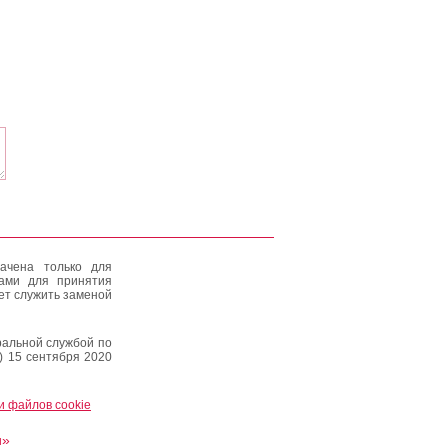
ачена только для
тами для принятия
ет служить заменой
альной службой по
) 15 сентября 2020
и файлов cookie
и»