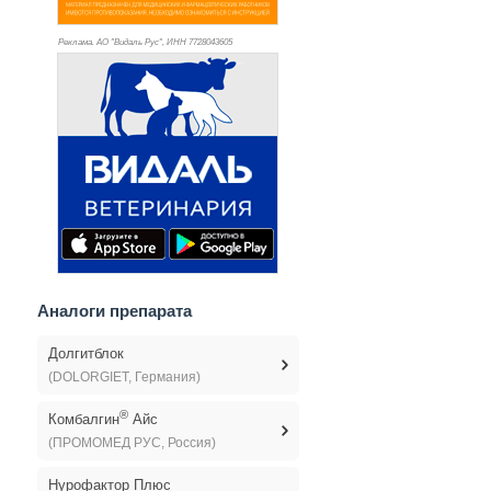
Реклама. АО "Видаль Рус", ИНН 772
8043605
Аналоги препарата
Долгитблок
(DOLORGIET, Германия)
®
Комбалгин
Айс
(ПРОМОМЕД РУС, Россия)
Нурофактор Плюс