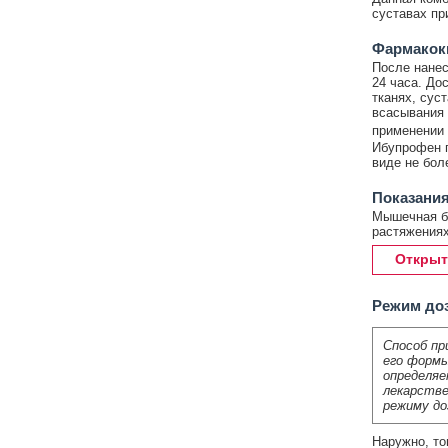
суставах пр
Фармакок
После нанес
24 часа. До
тканях, сус
всасывания 
применении 
Ибупрофен п
виде не бол
Показания
Мышечная бо
растяжениях
Открыт
Режим до
Способ пр
его формы
определяе
лекарстве
режиму до
Наружно, то