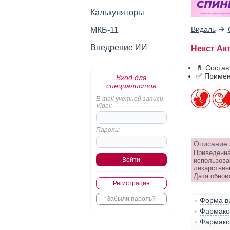
Калькуляторы
Видаль
МКБ-11
Внедрение ИИ
Некст Акт
💊 Состав
✅ Примен
Вход для
специалистов
E-mail учетной записи
Vidal:
Пароль:
Описание 
Приведенна
использова
лекарствен
Дата обнов
Регистрация
Забыли пароль?
Форма вы
Фармако-
Фармако