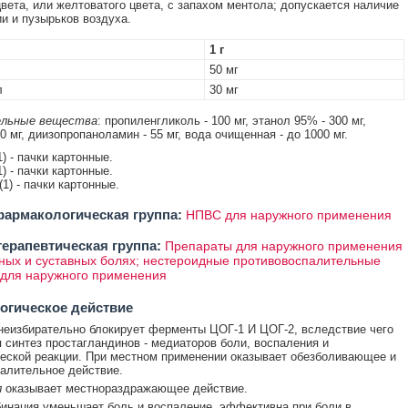
цвета, или желтоватого цвета, с запахом ментола; допускается наличие
и и пузырьков воздуха.
1 г
50 мг
л
30 мг
льные вещества
: пропиленгликоль - 100 мг, этанол 95% - 300 мг,
0 мг, диизопропаноламин - 55 мг, вода очищенная - до 1000 мг.
1) - пачки картонные.
1) - пачки картонные.
 (1) - пачки картонные.
армакологическая группа:
НПВС для наружного применения
ерапевтическая группа:
Препараты для наружного применения
ых и суставных болях; нестероидные противовоспалительные
для наружного применения
огическое действие
неизбирательно блокирует ферменты ЦОГ-1 И ЦОГ-2, вследствие чего
 синтез простагландинов - медиаторов боли, воспаления и
еской реакции. При местном применении оказывает обезболивающее и
алительное действие.
л
оказывает местнораздражающее действие.
инация уменьшает боль и воспаление, эффективна при боли в