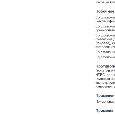
часов не бо
Побочное
Со стороны
(неспецифич
Со стороны
бронхоспазм
Со стороны
буллезные д
Лайелла), с
фотосенсиби
Со стороны
Со стороны
Противоп
Повышенная 
НПВС, полно
полипоза но
кислоты или
нанесения, 
Применени
Применение 
Применени