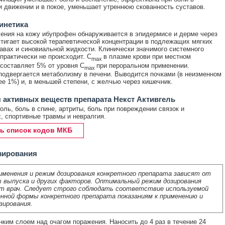
и движении и в покое, уменьшает утреннюю скованность суставов.
инетика
ения на кожу ибупрофен обнаруживается в эпидермисе и дерме через
стигает высокой терапевтической концентрации в подлежащих мягких
тавах и синовиальной жидкости. Клинически значимого системного
практически не происходит. С
в плазме крови при местном
max
составляет 5% от уровня С
при пероральном применении.
max
одвергается метаболизму в печени. Выводится почками (в неизменном
ее 1%) и, в меньшей степени, с желчью через кишечник.
 активных веществ препарата Некст Активгель
ль, боль в спине, артриты, боль при повреждении связок и
, спортивные травмы и невралгия.
ь список кодов МКБ
зирования
именения и режим дозирования конкретного препарата зависят от
 выпуска и других факторов. Оптимальный режим дозирования
т врач. Следует строго соблюдать соответствие используемой
нной формы конкретного препарата показаниям к применению и
зирования.
нким слоем над очагом поражения. Наносить до 4 раз в течение 24