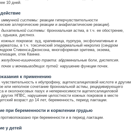
лее 10 дней.
 действие
 иммунной системы:
реакции гиперчувствительности
еские аллергические реакции и анафилактические реакции).
 дыхательной системы:
бронхиальная астма, в т.ч. ее обострение,
, одышка, диспноэ.
 кожных покровов:
зуд, крапивница, пурпура, эксфолиативные и
ерматозы, в т.ч. токсический эпидермальный некролиз (синдром
индром Стивенса-Джонсона, многоформная эритема, экзема,
лизация, отек Квинке.
 желудочно-кишечного тракта:
абдоминальные боли, диспепсия.
 почек и мочевыводящих путей:
нарушение функции почек.
оказания к применению
чувствительность к ибупрофену, ацетилсалициловой кислоте и другим
е или неполное сочетание бронхиальной астмы, рецидивирующего
са и околоносовых пазух и непереносимости ацетилсалициловой
 других НПВС, нарушение целостности кожных покровов в месте
детский возраст до 14 лет, беременность, период лактации.
е при беременности и кормлении грудью
противопоказано при беременности и в период лактации.
е у детей