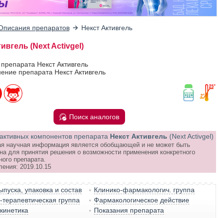
Описания препаратов
Некст Активгель
ивгель (Next Activgel)
 препарата Некст Активгель
ение препарата Некст Активгель
Поиск аналогов
активных компонентов препарата
Некст Активгель
(Next Activgel)
я научная информация является обобщающей и не может быть
на для принятия решения о возможности применения конкретного
ного препарата.
ления: 2019.10.15
пуска, упаковка и состав
Клинико-фармакологич. группа
терапевтическая группа
Фармакологическое действие
кинетика
Показания препарата