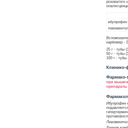
розоватого 
опалесценци
ибупрофен
левоменто
Вспомогате
карбомер - 2
25 г - тубы (
50 г - тубы (
100 г - тубы
Клинико-ф
Фармако-т
при мышечн
препараты 
Фармакол
Ибупрофен
подавляется
гипертермич
противовосп
Левоменто
Данная комб