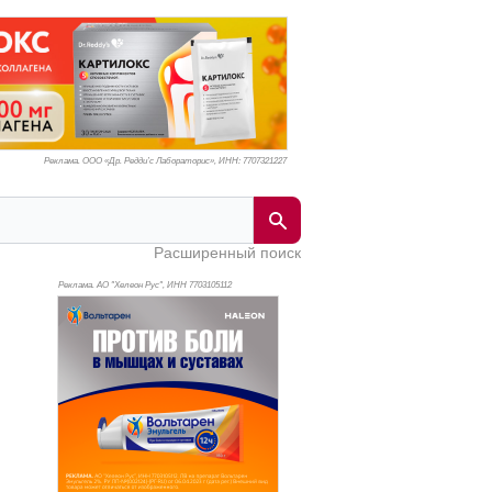
Реклама. ООО «Др. Редди’с Лабораторис», ИНН: 770
7321227
Расширенный поиск
Реклама. АО "Хелеон Рус", ИНН 770
3105112