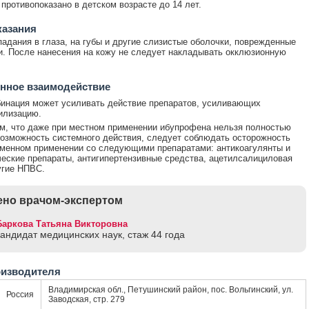
противопоказано в детском возрасте до 14 лет.
казания
падания в глаза, на губы и другие слизистые оболочки, поврежденные
и. После нанесения на кожу не следует накладывать окклюзионную
нное взаимодействие
инация может усиливать действие препаратов, усиливающих
илизацию.
ем, что даже при местном применении ибупрофена нельзя полностью
озможность системного действия, следует соблюдать осторожность
менном применении со следующими препаратами: антикоагулянты и
еские препараты, антигипертензивные средства, ацетилсалициловая
угие НПВС.
но врачом-экспертом
Баркова Татьяна Викторовна
кандидат медицинских наук, стаж 44 годa
оизводителя
Владимирская обл., Петушинский район, пос. Вольгинский, ул.
Россия
Заводская, стр. 279