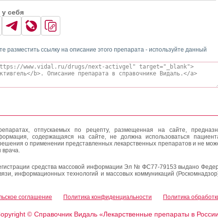
 у себя
те разместить ссылку на описание этого препарата - используйте данный
епаратах, отпускаемых по рецепту, размещенная на сайте, предназн
формация, содержащаяся на сайте, не должна использоваться пациен
решения о применении представленных лекарственных препаратов и не мож
 врача.
егистрации средства массовой информации Эл № ФС77-79153 выдано Федер
вязи, информационных технологий и массовых коммуникаций (Роскомнадзор
льское соглашение
Политика конфиденциальности
Политика обработк
opyright
Справочник Видаль «Лекарственные препараты в Росси
©