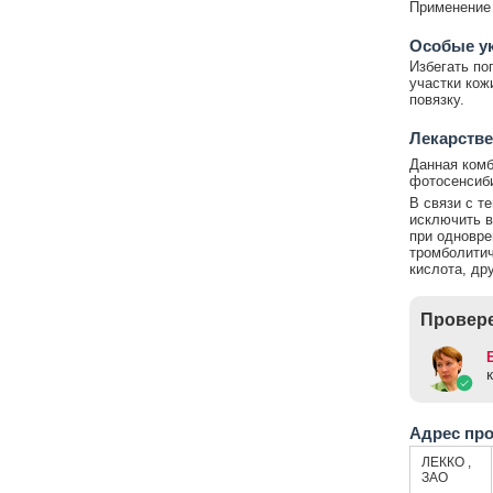
Применение 
Особые у
Избегать по
участки кож
повязку.
Лекарстве
Данная комб
фотосенсиб
В связи с т
исключить в
при одновре
тромболитич
кислота, др
Провере
Адрес пр
ЛЕККО ,
ЗАО