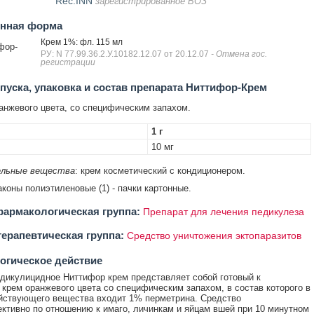
Rec.INN
зарегистрированное ВОЗ
енная форма
Крем 1%: фл. 115 мл
фор-
РУ: N 77.99.36.2.У.10182.12.07 от 20.12.07
- Отмена гос.
регистрации
уска, упаковка и состав препарата Ниттифор-Крем
нжевого цвета, со специфическим запахом.
1 г
10 мг
льные вещества
: крем косметический с кондиционером.
аконы полиэтиленовые (1) - пачки картонные.
армакологическая группа:
Препарат для лечения педикулеза
ерапевтическая группа:
Средство уничтожения эктопаразитов
огическое действие
дикулицидное Ниттифор крем представляет собой готовый к
крем оранжевого цвета со специфическим запахом, в состав которого в
йствующего вещества входит 1% перметрина. Средство
тивно по отношению к имаго, личинкам и яйцам вшей при 10 минутном