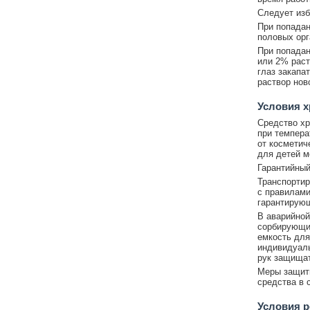
Следует изб
При попадан
половых орг
При попадан
или 2% раст
глаз закапа
раствор нов
Условия х
Средство хр
при темпера
от косметич
для детей м
Гарантийный 
Транспортир
с правилами
гарантирующ
В аварийной
сорбирующим
емкость для
индивидуаль
рук защищат
Меры защиты
средства в 
Условия р