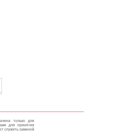
ачена только для
тами для принятия
ет служить заменой