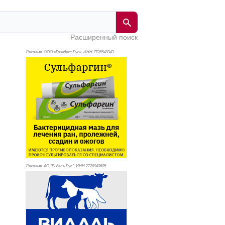
Расширенный поиск
Реклама. ООО «Гриндекс Рус», ИНН 772
6548343
Реклама. АО "Видаль Рус", ИНН 772
8043605