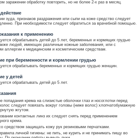
ом заражении обработку повторить, но не более 2-х раз в месяц.
 действие
ии зуда, признаков раздражения или сыпи на коже средство следует
ленно. При необходимости следует обратиться за врачебной помощью.
оказания к применению
уется обрабатывать детей до 5 лет, беременных и кормящих грудью
акже людей, имеющих различные кожные заболевания, или с
и аллергии к медицинским и косметическим средствам.
е при беременности и кормлении грудью
уется обрабатывать беременных и кормящих грудью женщин.
е у детей
уется обрабатывать детей до 5 лет.
казания
е попадания крема на слизистые оболочки глаз и носоглотки перед
волос следует повязать вокруг головы (ниже волос) хлопчатобумажную
ернутую жгутом.
овании контактных линз их следует снять перед применением
ного крема.
со средством защищать кожу рук резиновыми перчатками.
равила личной гигиены: не пить, не курить и не принимать пищу во
ы. По окончании работы вымыть руки.