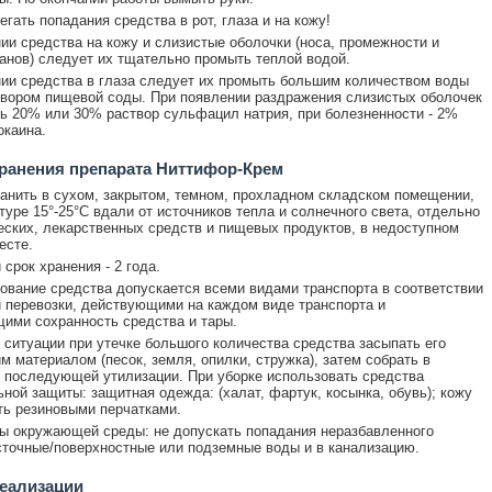
егать попадания средства в рот, глаза и на кожу!
ии средства на кожу и слизистые оболочки (носа, промежности и
анов) следует их тщательно промыть теплой водой.
ии средства в глаза следует их промыть большим количеством воды
вором пищевой соды. При появлении раздражения слизистых оболочек
ть 20% или 30% раствор сульфацил натрия, при болезненности - 2%
окаина.
ранения препарата Ниттифор-Крем
анить в сухом, закрытом, темном, прохладном складском помещении,
туре 15°-25°С вдали от источников тепла и солнечного света, отдельно
еских, лекарственных средств и пищевых продуктов, в недоступном
есте.
срок хранения - 2 года.
ование средства допускается всеми видами транспорта в соответствии
 перевозки, действующими на каждом виде транспорта и
ими сохранность средства и тары.
 ситуации при утечке большого количества средства засыпать его
 материалом (песок, земля, опилки, стружка), затем собрать в
 последующей утилизации. При уборке использовать средства
ной защиты: защитная одежда: (халат, фартук, косынка, обувь); кожу
ь резиновыми перчатками.
 окружающей среды: не допускать попадания неразбавленного
сточные/поверхностные или подземные воды и в канализацию.
еализации