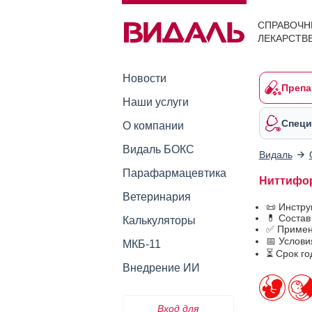
СПРАВОЧН
ЛЕКАРСТВ
Новости
Препа
Наши услуги
Специ
О компании
Видаль БОКС
Видаль
Парафармацевтика
Ниттифор
Ветеринария
📜 Инстр
💊 Соста
Калькуляторы
✅ Примен
📅 Услов
МКБ-11
⏳ Срок г
Внедрение ИИ
Вход для