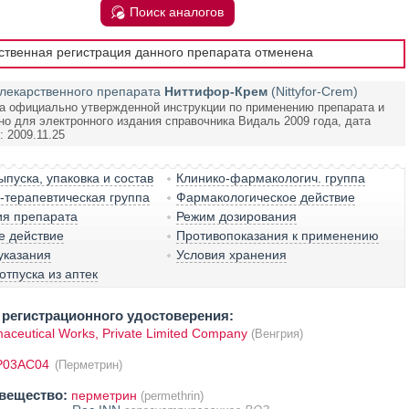
Поиск аналогов
рственная регистрация данного препарата отменена
лекарственного препарата
Ниттифор-Крем
(Nittyfor-Crem)
а официально утвержденной инструкции по применению препарата и
но для электронного издания справочника Видаль 2009 года, дата
 2009.11.25
пуска, упаковка и состав
Клинико-фармакологич. группа
терапевтическая группа
Фармакологическое действие
ия препарата
Режим дозирования
е действие
Противопоказания к применению
указания
Условия хранения
отпуска из аптек
регистрационного удостоверения:
ceutical Works, Private Limited Company
(Венгрия)
P03AC04
(Перметрин)
вещество:
перметрин
(permethrin)