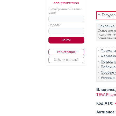
специалистов
E-mail учетной записи
Vidal:
⚠️ Госуда
Пароль:
Описание 
Основано н
подготовле
обновления:
Форма вы
Регистрация
Фармако-
Забыли пароль?
Показан
Побочно
Особые 
Условия 
Владелец 
TEVA Pharma
Код ATX:
Активное 