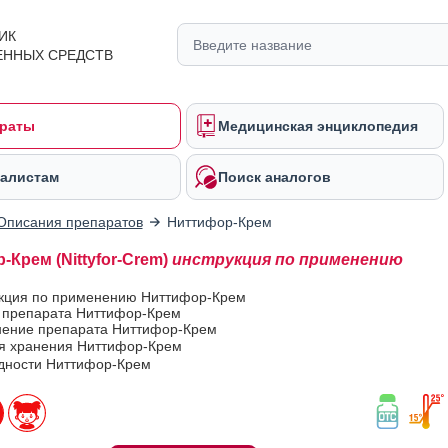
ИК
ЕННЫХ СРЕДСТВ
раты
Медицинская энциклопедия
алистам
Поиск аналогов
Описания препаратов
Ниттифор-Крем
-Крем (Nittyfor-Crem)
инструкция по применению
укция по применению Ниттифор-Крем
в препарата Ниттифор-Крем
ение препарата Ниттифор-Крем
ия хранения Ниттифор-Крем
одности Ниттифор-Крем