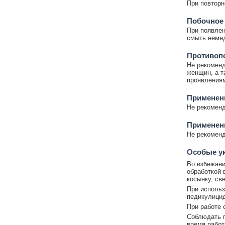
При повторн
Побочное
При появлен
смыть немед
Противоп
Не рекоменд
женщин, а т
проявлениям
Применени
Не рекоменд
Применени
Не рекоменд
Особые у
Во избежани
обработкой 
косынку, св
При использ
педикулицид
При работе 
Соблюдать п
время работ