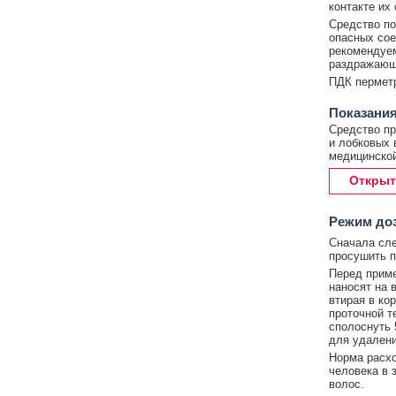
контакте их 
Средство по
опасных сое
рекомендуе
раздражающ
ПДК перметр
Показания
Средство пр
и лобковых в
медицинской
Открыт
Режим до
Сначала сле
просушить п
Перед приме
наносят на 
втирая в ко
проточной т
сполоснуть 
для удалени
Норма расхо
человека в 
волос.