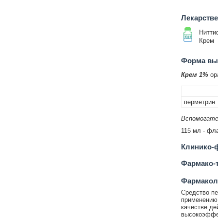
Лекарств
Нитти
Крем
Форма вып
Крем 1%
ора
перметрин
Вспомогате
115 мл - фл
Клинико-ф
Фармако-т
Фармакол
Средство пе
применению 
качестве де
высокоэффек