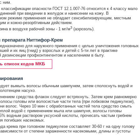
с ним.
 классификации опасности ГОСТ 12.1.007-76 относится к 4 классу мало
динений при введении в желудок и нанесении на кожу. В
мом режиме применения не обладает сенсибилизирующим, местным
им и кожно-резорбтивным действием.
3
ина в воздухе рабочей зоны - 1 мг/м
(аэрозоль).
 препарата Ниттифор-Крем
едназначено для наружного применения с целью уничтожения головных
шей и их яиц (гнид) у взрослых и детей с 5-ти лет в практике
 дезинсекции профконтингентом и населением в быту.
ь список кодов МКБ
зирования
дует вымыть волосы обычным шампунем, затем сполоснуть водой и
олотенцем насухо.
нением средства флакон следует встряхнуть. Затем крем равномерно
волосы головы или волосистые части тела (при лобковом педикулезе),
рни волос. Через 10 мин с обработанных частей тела средство смыть
еплой водой с применением мыла или шампуня, волосы головы
5% водным раствором уксусной кислоты, прочесать частым гребнем
я погибших насекомых.
да крема при головном педикулезе составляет 30-60 г на одну голову
зависимости от степени зараженности насекомыми, длины и густоты