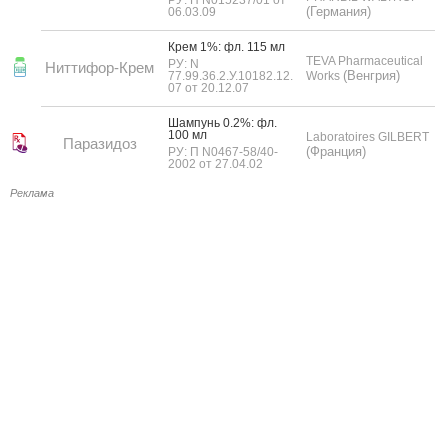
(Германия)
06.03.09
Крем 1%: фл. 115 мл
TEVA Pharmaceutical
РУ: N
Ниттифор-Крем
(Венгрия)
77.99.36.2.У.10182.12.
Works
07 от 20.12.07
Шам­пунь 0.2%: фл.
100 мл
Laboratoires GILBERT
Паразидоз
(Франция)
РУ: П N0467-58/40-
2002 от 27.04.02
Реклама