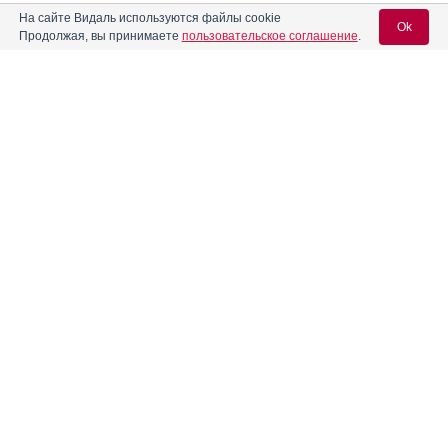
На сайте Видаль используются файлы cookie
Ok
Продолжая, вы принимаете
пользовательское соглашение
.
Вход для специалистов
E-mail учетной записи Vidal:
Пароль:
Реклама. ООО «ПЬЕР ФАБР», ИНН: 770
4719490
Регистрация
Забыли пароль?