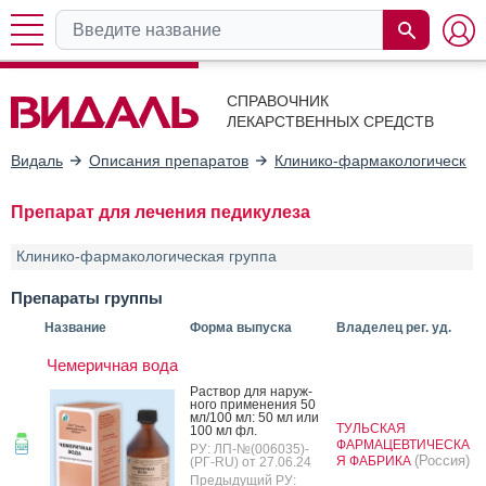
СПРАВОЧНИК
ЛЕКАРСТВЕННЫХ СРЕДСТВ
Видаль
Описания препаратов
Клинико-фармакологические
Препарат для лечения педикулеза
Клинико-фармакологическая группа
Препараты группы
Название
Форма выпуска
Владелец рег. уд.
Чемеричная вода
Рас­твор для на­руж­
но­го при­мене­ния 50
мл/100 мл: 50 мл или
ТУЛЬСКАЯ
100 мл фл.
ФАРМАЦЕВТИЧЕСКА
РУ: ЛП-№(006035)-
(Россия)
Я ФАБРИКА
(РГ-RU) от 27.06.24
Предыдущий РУ: