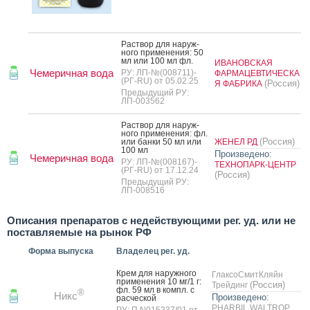
Рас­твор для на­руж­
но­го при­мене­ния: 50
мл или 100 мл фл.
ИВАНОВСКАЯ
Чемеричная вода
РУ: ЛП-№(008711)-
ФАРМАЦЕВТИЧЕСКА
(РГ-RU) от 05.02.25
(Россия)
Я ФАБРИКА
Предыдущий РУ:
ЛП-003562
Рас­твор для на­руж­
но­го при­мене­ния: фл.
(Россия)
или бан­ки 50 мл или
ЖЕНЕЛ РД
100 мл
Произведено:
Чемеричная вода
РУ: ЛП-№(008167)-
ТЕХНОПАРК-ЦЕНТР
(РГ-RU) от 17.12.24
(Россия)
Предыдущий РУ:
ЛП-008516
Описания препаратов с недействующими рег. уд. или не
поставляемые на рынок РФ
Форма выпуска
Владелец рег. уд.
Крем для на­руж­но­го
ГлаксоСмитКляйн
при­мене­ния 10 мг/1 г:
(Россия)
Трейдинг
фл. 59 мл в компл. с
®
Никс
Произведено:
рас­ческой
PHARBIL WALTROP
РУ: П N015237/01 от