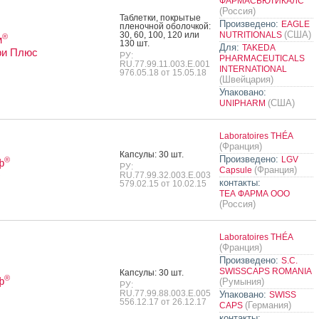
ФАРМАСЬЮТИКАЛС
(Россия)
Таб­летки, пок­ры­тые
Произведено:
EAGLE
пле­ноч­ной обо­лоч­кой:
(США)
30, 60, 100, 120 или
NUTRITIONALS
®
м
130 шт.
Для:
TAKEDA
ри Плюс
РУ:
PHARMACEUTICALS
RU.77.99.11.003.E.001
INTERNATIONAL
976.05.18 от 15.05.18
(Швейцария)
Упаковано:
(США)
UNIPHARM
Laboratoires THÉA
(Франция)
Кап­су­лы: 30 шт.
Произведено:
LGV
®
ф
РУ:
(Франция)
Capsule
+
RU.77.99.32.003.Е.003
контакты:
579.02.15 от 10.02.15
ТЕА ФАРМА ООО
(Россия)
Laboratoires THÉA
(Франция)
Произведено:
S.C.
SWISSCAPS ROMANIA
Кап­су­лы: 30 шт.
®
ф
(Румыния)
РУ:
RU.77.99.88.003.Е.005
Упаковано:
SWISS
556.12.17 от 26.12.17
(Германия)
CAPS
контакты: