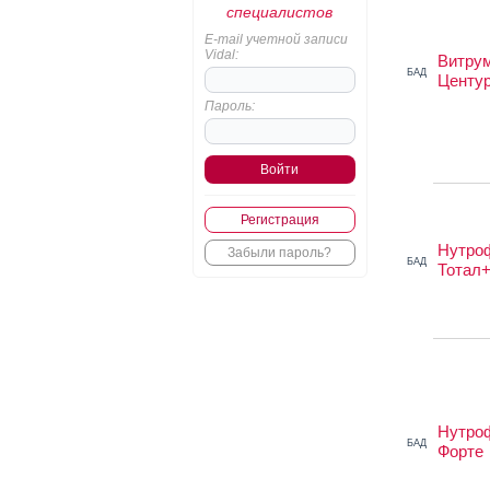
специалистов
E-mail учетной записи
Vidal:
Витру
БАД
Центу
Пароль:
Регистрация
Нутро
Забыли пароль?
БАД
Тотал
Нутро
БАД
Форте