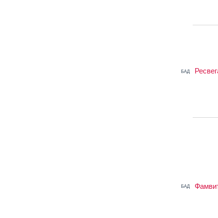
Ресвег
БАД
Фамви
БАД