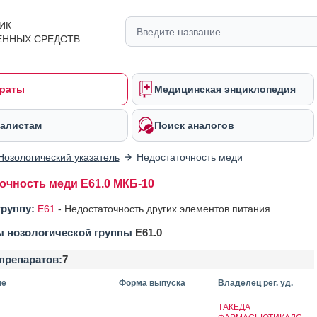
ИК
ЕННЫХ СРЕДСТВ
раты
Медицинская энциклопедия
алистам
Поиск аналогов
Нозологический указатель
Недостаточность меди
очность меди E61.0 МКБ-10
группу:
E61
-
Недостаточность других элементов питания
ы нозологической группы
E61.0
препаратов:
7
ие
Форма выпуска
Владелец рег. уд.
ТАКЕДА