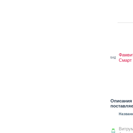
Фамви
БАД
Смарт
Описания 
поставля
Назван
Витру