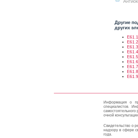
Антиок
Другие по
других эл
E61.1
E61.2
E61.3
E61.4
E61.5
E61.6
E61.7
E61.8
E61.9
Информация о пр
специалистов. Ин
самостоятельного 
очной консультации
Свидетельство о р
надзору в сфере с
года.