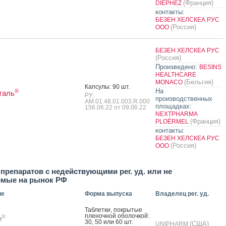
(Франция)
DIEPHEZ
контакты:
БЕЗЕН ХЕЛСКЕА РУС
(Россия)
ООО
БЕЗЕН ХЕЛСКЕА РУС
(Россия)
Произведено:
BESINS
HEALTHCARE
(Бельгия)
MONACO
Кап­су­лы: 90 шт.
На
®
таль
РУ:
производственных
AM.01.48.01.003.R.000
площадках:
156.06.22 от 09.06.22
NEXTPHARMA
(Франция)
PLOËRMEL
контакты:
БЕЗЕН ХЕЛСКЕА РУС
(Россия)
ООО
препаратов с недействующими рег. уд. или не
емые на рынок РФ
ие
Форма выпуска
Владелец рег. уд.
Таб­летки, пок­ры­тые
пле­ноч­ной обо­лоч­кой:
®
м
30, 50 или 60 шт.
(США)
UNIPHARM