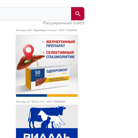
Расширенный поиск
Реклама. ЗАО "ФармФирма "Сотекс", ИНН 771
5240941
Реклама. АО "Видаль Рус", ИНН 772
8043605