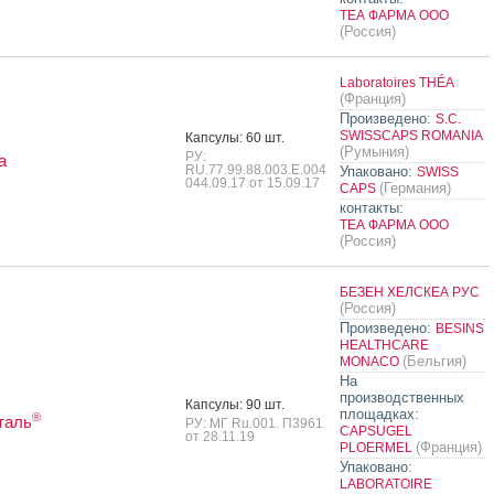
ТЕА ФАРМА ООО
(Россия)
Laboratoires THÉA
(Франция)
Произведено:
S.C.
SWISSCAPS ROMANIA
Кап­су­лы: 60 шт.
(Румыния)
РУ:
а
RU.77.99.88.003.Е.004
Упаковано:
SWISS
044.09.17 от 15.09.17
(Германия)
CAPS
контакты:
ТЕА ФАРМА ООО
(Россия)
БЕЗЕН ХЕЛСКЕА РУС
(Россия)
Произведено:
BESINS
HEALTHCARE
(Бельгия)
MONACO
На
производственных
Кап­су­лы: 90 шт.
площадках:
®
таль
РУ: МГ Ru.001. П3961
CAPSUGEL
от 28.11.19
(Франция)
PLOERMEL
Упаковано:
LABORATOIRE