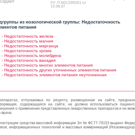
сидант
РУ: П N013395/01 от
15.08.07
дгруппы из нозологической группы: Недостаточность
ементов питания
 - Недостаточность железа
 - Недостаточность магния
 - Недостаточность марганца
 - Недостаточность хрома
 - Недостаточность молибдена
 - Недостаточность ванадия
 - Недостаточность многих элементов питания
 - Недостаточность других уточненных элементов питания
 - Недостаточность элементов питания неуточненная
епаратах, отпускаемых по рецепту, размещенная на сайте, предназн
формация, содержащаяся на сайте, не должна использоваться пациен
решения о применении представленных лекарственных препаратов и не мож
 врача.
егистрации средства массовой информации Эл № ФС77-79153 выдано Федер
вязи, информационных технологий и массовых коммуникаций (Роскомнадзор