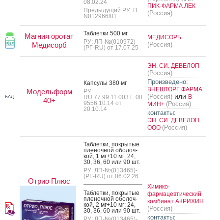
08.02.24
ПИК-ФАРМА ЛЕК
Предыдущий РУ: П
(Россия)
N012966/01
Таб­летки 500 мг
Магния оротат
МЕДИСОРБ
РУ: ЛП-№(010972)-
Медисорб
(Россия)
(РГ-RU) от 17.07.25
ЭН. СИ. ДЕВЕЛОП
(Россия)
Произведено:
Кап­су­лы 380 мг
ВНЕШТОРГ ФАРМА
Модельформ
РУ:
или
(Россия)
В-
RU.77.99.11.003.Е.00
БАД
40+
9556.10.14 от
(Россия)
МИН+
20.10.14
контакты:
ЭН. СИ. ДЕВЕЛОП
(Россия)
ООО
Таб­летки, пок­ры­тые
пле­ноч­ной обо­лоч­
кой, 1 мг+10 мг: 24,
30, 36, 60 или 90 шт.
РУ: ЛП-№(013465)-
(РГ-RU) от 06.02.26
Отрио Плюс
Химико-
Таб­летки, пок­ры­тые
фармацевтический
пле­ноч­ной обо­лоч­
комбинат АКРИХИН
кой, 2 мг+10 мг: 24,
(Россия)
30, 36, 60 или 90 шт.
контакты:
РУ: ЛП-№(013465)-