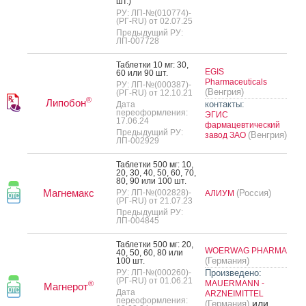
шт.)
РУ: ЛП-№(010774)-
(РГ-RU) от 02.07.25
Предыдущий РУ:
ЛП-007728
Таб­летки 10 мг: 30,
EGIS
60 или 90 шт.
Pharmaceuticals
РУ: ЛП-№(000387)-
(Венгрия)
(РГ-RU) от 12.10.21
®
Липобон
контакты:
Дата
переоформления:
ЭГИС
17.06.24
фармацевтический
Предыдущий РУ:
(Венгрия)
завод ЗАО
ЛП-002929
Таб­летки 500 мг: 10,
20, 30, 40, 50, 60, 70,
80, 90 или 100 шт.
Магнемакс
РУ: ЛП-№(002828)-
(Россия)
АЛИУМ
(РГ-RU) от 21.07.23
Предыдущий РУ:
ЛП-004845
Таб­летки 500 мг: 20,
WOERWAG PHARMA
40, 50, 60, 80 или
(Германия)
100 шт.
РУ: ЛП-№(000260)-
Произведено:
(РГ-RU) от 01.06.21
MAUERMANN -
®
Магнерот
Дата
ARZNEIMITTEL
переоформления:
или
(Германия)