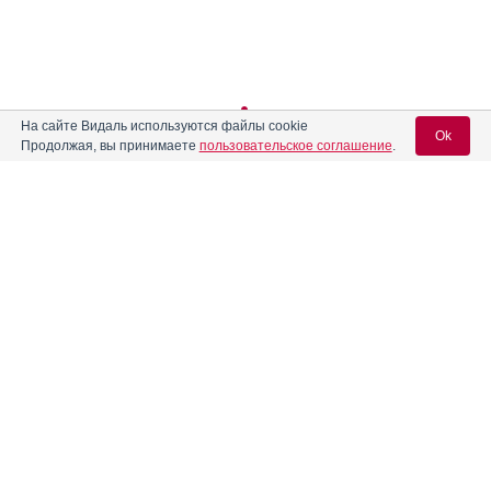
На сайте Видаль используются файлы cookie
Ok
Продолжая, вы принимаете
пользовательское соглашение
.
Вход для специалистов
E-mail учетной записи Vidal:
Пароль:
Регистрация
Забыли пароль?