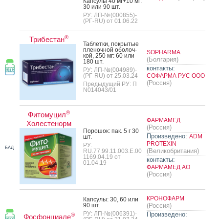
Кап­су­лы 40 мг+10 мг:
30 или 90 шт.
РУ: ЛП-№(000855)-
(РГ-RU) от 01.06.22
®
Трибестан
Таб­летки, пок­ры­тые
пле­ноч­ной обо­лоч­
SOPHARMA
кой, 250 мг: 60 или
(Болгария)
180 шт.
контакты:
РУ: ЛП-№(004989)-
(РГ-RU) от 25.03.24
СОФАРМА РУС ООО
(Россия)
Предыдущий РУ: П
N014043/01
®
Фитомуцил
ФАРМАМЕД
Холестенорм
(Россия)
По­рошок: пак. 5 г 30
Произведено:
ADM
шт.
PROTEXIN
РУ:
БАД
(Великобритания)
RU.77.99.11.003.Е.00
1169.04.19 от
контакты:
01.04.19
ФАРМАМЕД АО
(Россия)
КРОНОФАРМ
Кап­су­лы: 30, 60 или
90 шт.
(Россия)
РУ: ЛП-№(006391)-
Произведено:
®
Фосфонциале