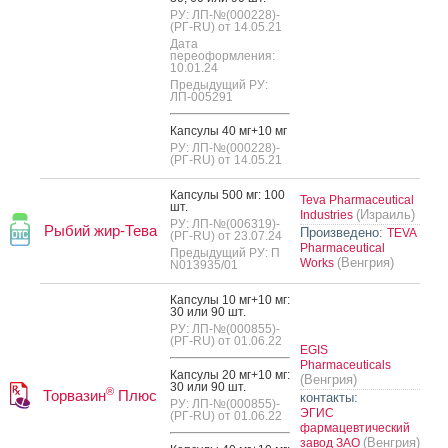
РУ: ЛП-№(000228)-
(РГ-RU) от 14.05.21
Дата
переоформления:
10.01.24
Предыдущий РУ:
ЛП-005291
Кап­су­лы 40 мг+10 мг
РУ: ЛП-№(000228)-
(РГ-RU) от 14.05.21
Кап­су­лы 500 мг: 100
Teva Pharmaceutical
шт.
(Израиль)
Industries
РУ: ЛП-№(006319)-
Рыбий жир-Тева
Произведено:
TEVA
(РГ-RU) от 23.07.24
Pharmaceutical
Предыдущий РУ: П
(Венгрия)
Works
N013935/01
Кап­су­лы 10 мг+10 мг:
30 или 90 шт.
РУ: ЛП-№(000855)-
(РГ-RU) от 01.06.22
EGIS
Pharmaceuticals
Кап­су­лы 20 мг+10 мг:
(Венгрия)
30 или 90 шт.
®
Торвазин
Плюс
контакты:
РУ: ЛП-№(000855)-
ЭГИС
(РГ-RU) от 01.06.22
фармацевтический
(Венгрия)
завод ЗАО