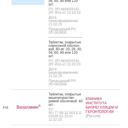
56, 60, 90 или 120
шт.
РУ: ЛП-№(003416)-
(РГ-RU) от 13.10.23
Дата
переоформления:
21.02.25
Предыдущий РУ:
ЛП-002600
Таб­летки, пок­ры­тые
пле­ноч­ной обо­лоч­
кой, 80 мг: 20, 28, 30,
56, 60, 90 или 120
шт.
РУ: ЛП-№(003416)-
(РГ-RU) от 13.10.23
Дата
переоформления:
21.02.25
Предыдущий РУ:
ЛП-002600
Таб­летки, пок­ры­тые
ки­шеч­но­рас­тво­
КЛИНИКА
римой обо­лоч­кой: 40
ИНСТИТУТА
шт.
®
Вазаламин
БИОРЕГУЛЯЦИИ И
БАД
РУ:
ГЕРОНТОЛОГИИ
RU.77.99.32.003.Е.0
(Россия)
03335.02.15 от
11.02.15