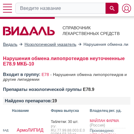
СПРАВОЧНИК
ЛЕКАРСТВЕННЫХ СРЕДСТВ
Видаль
Нозологический указатель
Нарушения обмена липо
Нарушения обмена липопротеидов неуточненные
E78.9 МКБ-10
Входит в группу:
E78
-
Нарушения обмена липопротеидов и
другие липидемии
Препараты нозологической группы
E78.9
Найдено препаратов:
19
Название
Форма выпуска
Владелец рег. уд.
МАЙЛАН ФАРМА
Таб­летки: 30 шт.
(Россия)
РУ:
АрмоЛИПИД
RU.77.99.88.003.Е.0
Произведено:
БАД
01064.03.19 от