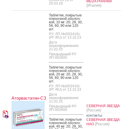
MEDA PHARMA
25.03.19
(Италия)
Таб­летки, пок­ры­тые
пле­ноч­ной обо­лоч­
кой, 10 мг: 20, 28, 30,
56, 60, 90 или 120
шт.
РУ: ЛП-№(003416)-
(РГ-RU) от 13.10.23
Дата
переоформления:
21.02.25
Предыдущий РУ:
ЛП-002600
Таб­летки, пок­ры­тые
пле­ноч­ной обо­лоч­
кой, 20 мг: 20, 28, 30,
56, 60, 90 или 120
шт.
РУ: ЛП-№(003416)-
(РГ-RU) от 13.10.23
Дата
Аторвастатин-СЗ
переоформления:
21.02.25
СЕВЕРНАЯ ЗВЕЗДА
Предыдущий РУ:
ЛП-002600
(Россия)
контакты:
Таб­летки, пок­ры­тые
СЕВЕРНАЯ ЗВЕЗДА
пле­ноч­ной обо­лоч­
(Россия)
НАО
кой, 40 мг: 20, 28, 30,