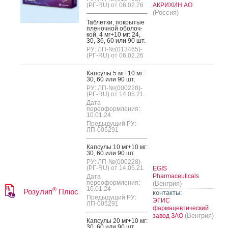
(РГ-RU) от 06.02.26
АКРИХИН АО
(Россия)
Таб­летки, пок­ры­тые
пле­ноч­ной обо­лоч­
кой, 4 мг+10 мг: 24,
30, 36, 60 или 90 шт.
РУ: ЛП-№(013465)-
(РГ-RU) от 06.02.26
Кап­су­лы 5 мг+10 мг:
30, 60 или 90 шт.
РУ: ЛП-№(000228)-
(РГ-RU) от 14.05.21
Дата
переоформления:
10.01.24
Предыдущий РУ:
ЛП-005291
Кап­су­лы 10 мг+10 мг:
30, 60 или 90 шт.
РУ: ЛП-№(000228)-
(РГ-RU) от 14.05.21
EGIS
Pharmaceuticals
Дата
переоформления:
(Венгрия)
10.01.24
®
Розулип
Плюс
контакты:
Предыдущий РУ:
ЭГИС
ЛП-005291
фармацевтический
(Венгрия)
завод ЗАО
Кап­су­лы 20 мг+10 мг:
30, 60 или 90 шт.