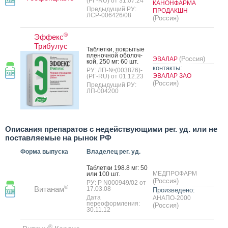
(РГ-RU) от 31.07.24
КАНОНФАРМА
Предыдущий РУ:
ПРОДАКШН
ЛСР-006426/08
(Россия)
®
Эффекс
Трибулус
Таб­летки, пок­ры­тые
пле­ноч­ной обо­лоч­
(Россия)
ЭВАЛАР
кой, 250 мг: 60 шт.
контакты:
РУ: ЛП-№(003876)-
ЭВАЛАР ЗАО
(РГ-RU) от 01.12.23
(Россия)
Предыдущий РУ:
ЛП-004200
Описания препаратов с недействующими рег. уд. или не
поставляемые на рынок РФ
Форма выпуска
Владелец рег. уд.
Таб­летки 198.8 мг: 50
МЕДПРОФАРМ
или 100 шт.
(Россия)
РУ: Р N000949/02 от
®
Витанам
17.03.08
Произведено:
Дата
АНАПО-2000
переоформления:
(Россия)
30.11.12
®