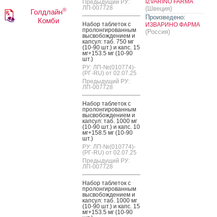
IZVARINO FARMA
Предыдущий РУ:
ЛП-007728
(Швеция)
®
Голдлайн
Произведено:
Комби
На­бор таб­ле­ток с
ИЗВАРИНО ФАРМА
про­лон­ги­рован­ным
(Россия)
выс­во­бож­де­ни­ем и
кап­сул: таб. 750 мг
(10-90 шт.) и капс. 15
мг+153.5 мг (10-90
шт.)
РУ: ЛП-№(010774)-
(РГ-RU) от 02.07.25
Предыдущий РУ:
ЛП-007728
На­бор таб­ле­ток с
про­лон­ги­рован­ным
выс­во­бож­де­ни­ем и
кап­сул: таб. 1000 мг
(10-90 шт.) и капс. 10
мг+158.5 мг (10-90
шт.)
РУ: ЛП-№(010774)-
(РГ-RU) от 02.07.25
Предыдущий РУ:
ЛП-007728
На­бор таб­ле­ток с
про­лон­ги­рован­ным
выс­во­бож­де­ни­ем и
кап­сул: таб. 1000 мг
(10-90 шт.) и капс. 15
мг+153.5 мг (10-90