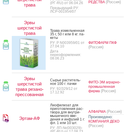
(Россия)
РЕДСТВА
(РГ-RU) от 06.04.26
трава
Предыдущий РУ:
ЛСР-001954/07
Эрвы
шерстистой
Тра­ва из­мель­чен­ная
трава
35 г, 50 г или 8 кг: па­
кеты
РУ: Р N003959/01 от
ФИТОФАРМ ПКФ
27.04.10
(Россия)
Дата
переоформления:
08.06.23
Эрвы
Сырье рас­ти­тель­
ФИТО-ЭМ аграрно-
шерстистой
ное 100 г: пач­ки
промышленная
трава резано-
РУ: 92/329/12 от
(Россия)
фирма
17.12.92
прессованная
Ли­офи­лизат для
при­готов­ле­ния рас­
(Россия)
АЛФАРМА
тво­ра для внут­ри­
мышеч­но­го вве­
Произведено:
Эртам-АФ
дения и ин­фу­зий 1 г:
КОМПАНИЯ ДЕКО
фл. 1 или 10 шт.
(Россия)
РУ: ЛП-№(003029)-
(РГ-RU) от 17.08.23