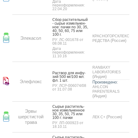
Дата
переоформления:
22.04.20
Сбор рас­ти­тель­ный
- сырье из­мель­чен­
ное: пач­ки по 30, 35,
40, 50, 60, 75 или
100 г.
КРАСНОГОРСКЛЕКС
Элекасол
РУ: ЛС-001678 от
(Россия)
РЕДСТВА
08.08.11
Дата
переоформления:
11.10.16
RANBAXY
LABORATORIES
Рас­твор для ин­фу­
(Индия)
зий 500 мг/100 мл:
фл. 1 шт.
Элефлокс
Произведено:
РУ: ЛСР-006074/08
AHLCON
от 31.07.08
PARENTERALS
(Индия)
Сырье рас­ти­тель­
ное из­мель­чен­ное
Эрвы
30, 35, 50, 75 или
шерстистой
(Россия)
ЛЕК С+
100 г: пач­ки
трава
РУ: ЛП-000923 от
18.10.11
Сырье рас­ти­тель­