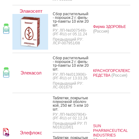
Элакосепт
Сбор рас­ти­тель­ный
- по­рошок 2 г: филь­
тр-па­кеты 10 или 20
шт.
Фирма ЗДОРОВЬЕ
РУ: ЛП-№(007549)-
(Россия)
(РГ-RU) от 05.11.24
Предыдущий РУ:
ЛСР-007951/08
Сбор рас­ти­тель­ный
- по­рошок 2 г: филь­
тр-па­кеты 10 или 20
шт.
КРАСНОГОРСКЛЕКС
Элекасол
РУ: ЛП-№(013906)-
(Россия)
РЕДСТВА
(РГ-RU) от 13.03.26
Предыдущий РУ:
ЛС-001679
Таб­летки, пок­ры­тые
пле­ноч­ной обо­лоч­
кой, 250 мг: 5 или 10
шт.
РУ: ЛП-№(007904)-
(РГ-RU) от 02.12.24
Предыдущий РУ: П
SUN
N016110/01
PHARMACEUTICAL
Элефлокс
INDUSTRIES
Таб­летки, пок­ры­тые