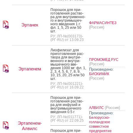
По­рошок для при­
готов­ле­ния рас­тво­
ра для внут­ри­вен­но­
го и внут­ри­мышеч­
ФАРМАСИНТЕЗ
но­го вве­дения 1 г:
Эртанек
(Россия)
фл. 1, 5, 25 или 50
шт.
РУ: ЛП-№(003173)-
(РГ-RU) от 13.09.23
Ли­офи­лизат для
при­готов­ле­ния рас­
тво­ра для внут­ри­
ПРОМОМЕД РУС
вен­но­го и внут­ри­
(Россия)
мышеч­но­го вве­
дения 1000 мг: фл. 1,
Эртапенем
Произведено:
2, 3, 4, 5, 6, 7, 8, 9,
БИОХИМИК
10, 15, 20, 25 или 50
(Россия)
шт.
РУ: ЛП-№(001221)-
(РГ-RU) от 16.09.22
По­рошок для при­
готов­ле­ния рас­тво­
ра для ин­фу­зий и
(Россия)
АЛВИЛС
внут­ри­мышеч­но­го
вве­дения 0.5 г
Произведено:
РУ: ЛП-№(011771)-
Белорусско-
(РГ-RU) от 22.09.25
голландское
Эртапенем-
совместное
Алвилс
По­рошок для при­
предприятие