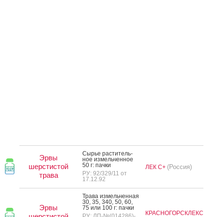
Сырье рас­ти­тель­
Эрвы
ное из­мель­чен­ное
50 г: пач­ки
шерстистой
(Россия)
ЛЕК С+
РУ: 92/329/11 от
трава
17.12.92
Тра­ва из­мель­чен­ная
30, 35, 340, 50, 60,
Эрвы
75 или 100 г: пач­ки
КРАСНОГОРСКЛЕКС
шерстистой
РУ: ЛП-№(014286)-