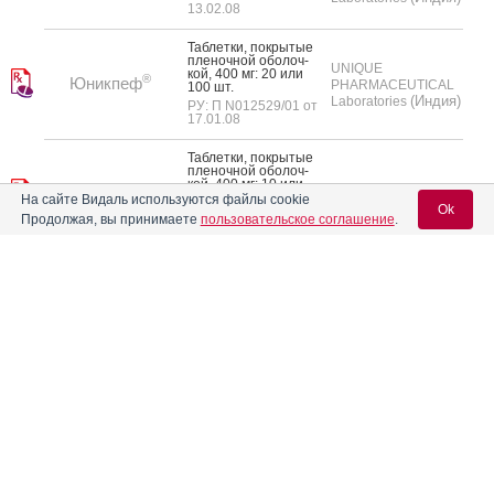
13.02.08
Таб­летки, пок­ры­тые
пле­ноч­ной обо­лоч­
UNIQUE
кой, 400 мг: 20 или
®
Юникпеф
PHARMACEUTICAL
100 шт.
(Индия)
Laboratories
РУ: П N012529/01 от
17.01.08
Таб­летки, пок­ры­тые
пле­ноч­ной обо­лоч­
кой, 400 мг: 10 или
Ютибид
(Индия)
LUPIN
60 шт.
На сайте Видаль используются файлы cookie
Ok
РУ: П N015056/01-
Продолжая, вы принимаете
пользовательское соглашение
.
2003 от 18.06.03
50
«
46
47
48
49
Вход для специалистов
Реклама
E-mail учетной записи Vidal:
Пароль: