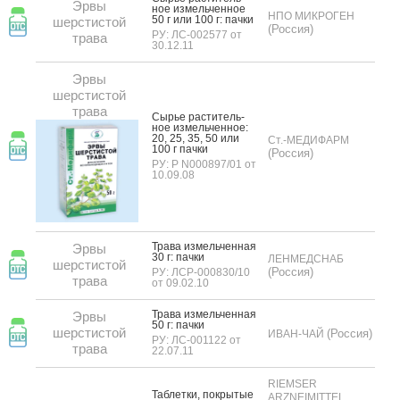
Эрвы
ное из­мель­чен­ное
НПО МИКРОГЕН
50 г или 100 г: пач­ки
шерстистой
(Россия)
РУ: ЛС-002577 от
трава
30.12.11
Эрвы
шерстистой
трава
Сырье рас­ти­тель­
ное из­мель­чен­ное:
20, 25, 35, 50 или
Ст.-МЕДИФАРМ
100 г пач­ки
(Россия)
РУ: Р N000897/01 от
10.09.08
Тра­ва из­мель­чен­ная
Эрвы
30 г: пач­ки
ЛЕНМЕДСНАБ
шерстистой
(Россия)
РУ: ЛСР-000830/10
трава
от 09.02.10
Тра­ва из­мель­чен­ная
Эрвы
50 г: пач­ки
шерстистой
(Россия)
ИВАН-ЧАЙ
РУ: ЛС-001122 от
трава
22.07.11
RIEMSER
Таб­летки, пок­ры­тые
ARZNEIMITTEL