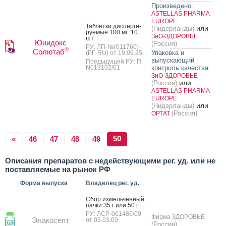
Произведено:
ASTELLAS PHARMA
EUROPE
Таб­летки дис­перги­
или
(Нидерланды)
ру­емые 100 мг: 10
ЗиО-ЗДОРОВЬЕ
шт.
Юнидокс
(Россия)
РУ: ЛП-№(011760)-
®
Солютаб
Упаковка и
(РГ-RU) от 19.09.25
выпускающий
Предыдущий РУ: П
N013102/01
контроль качества:
ЗиО-ЗДОРОВЬЕ
или
(Россия)
ASTELLAS PHARMA
EUROPE
или
(Нидерланды)
(Россия)
ОРТАТ
50
«
46
47
48
49
Описания препаратов с недействующими рег. уд. или не
поставляемые на рынок РФ
Форма выпуска
Владелец рег. уд.
Сбор из­мель­чен­ный:
пач­ки 35 г или 50 г
РУ: ЛСР-001486/09
Фирма ЗДОРОВЬЕ
Элакосепт
от 03.03.09
(Россия)