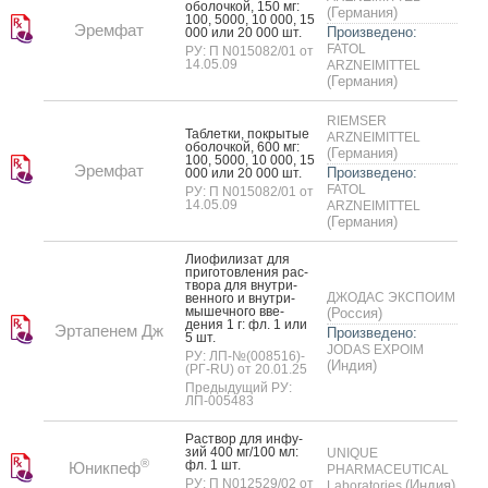
обо­лоч­кой, 150 мг:
(Германия)
100, 5000, 10 000, 15
Эремфат
Произведено:
000 или 20 000 шт.
FATOL
РУ: П N015082/01 от
14.05.09
ARZNEIMITTEL
(Германия)
RIEMSER
Таб­летки, пок­ры­тые
ARZNEIMITTEL
обо­лоч­кой, 600 мг:
(Германия)
100, 5000, 10 000, 15
Эремфат
Произведено:
000 или 20 000 шт.
FATOL
РУ: П N015082/01 от
14.05.09
ARZNEIMITTEL
(Германия)
Ли­офи­лизат для
при­готов­ле­ния рас­
тво­ра для внут­ри­
ДЖОДАС ЭКСПОИМ
вен­но­го и внут­ри­
мышеч­но­го вве­
(Россия)
дения 1 г: фл. 1 или
Эртапенем Дж
Произведено:
5 шт.
JODAS EXPOIM
РУ: ЛП-№(008516)-
(Индия)
(РГ-RU) от 20.01.25
Предыдущий РУ:
ЛП-005483
Рас­твор для ин­фу­
зий 400 мг/100 мл:
UNIQUE
®
фл. 1 шт.
Юникпеф
PHARMACEUTICAL
РУ: П N012529/02 от
(Индия)
Laboratories