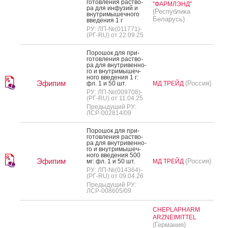
готов­ле­ния рас­тво­
"ФАРМЛЭНД"
ра для ин­фу­зий и
(Республика
внут­ри­мышеч­но­го
Беларусь)
вве­дения 1 г
РУ: ЛП-№(011771)-
(РГ-RU) от 22.09.25
По­рошок для при­
готов­ле­ния рас­тво­
ра для внут­ри­вен­но­
го и внут­ри­мышеч­
но­го вве­дения 1 г:
Эфипим
(Россия)
фл. 1 и 50 шт.
МД ТРЕЙД
РУ: ЛП-№(009708)-
(РГ-RU) от 11.04.25
Предыдущий РУ:
ЛСР-002814/09
По­рошок для при­
готов­ле­ния рас­тво­
ра для внут­ри­вен­но­
го и внут­ри­мышеч­
но­го вве­дения 500
Эфипим
(Россия)
мг: фл. 1 и 50 шт.
МД ТРЕЙД
РУ: ЛП-№(014364)-
(РГ-RU) от 09.04.26
Предыдущий РУ:
ЛСР-008605/09
CHEPLAPHARM
ARZNEIMITTEL
(Германия)