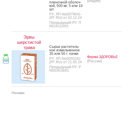
(Индия)
пле­ноч­ной обо­лоч­
кой, 500 мг: 5 или 10
шт.
РУ: ЛП-№(007904)-
(РГ-RU) от 02.12.24
Предыдущий РУ: П
N016110/01
Эрвы
шерстистой
Сырье рас­ти­тель­
трава
ное из­мель­чен­ное
35 или 50 г: пач­ки
Фирма ЗДОРОВЬЕ
РУ: ЛП-№(005526)-
(Россия)
(РГ-RU) от 21.05.24
Предыдущий РУ: Р
N003618/01
Реклама