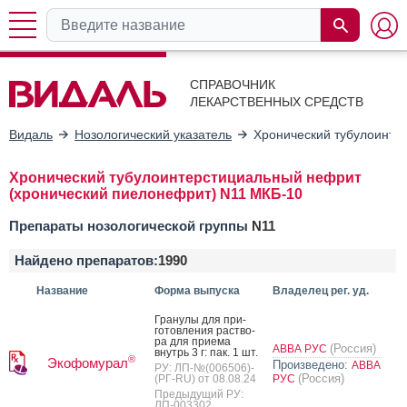
СПРАВОЧНИК
ЛЕКАРСТВЕННЫХ СРЕДСТВ
Видаль
Нозологический указатель
Хронический тубулоинте
Хронический тубулоинтерстициальный нефрит
(хронический пиелонефрит) N11 МКБ-10
Препараты нозологической группы
N11
Найдено препаратов:
1990
Название
Форма выпуска
Владелец рег. уд.
Гра­нулы для при­
готов­ле­ния рас­тво­
ра для при­ема
(Россия)
АВВА РУС
внутрь 3 г: пак. 1 шт.
®
Экофомурал
Произведено:
АВВА
РУ: ЛП-№(006506)-
(Россия)
(РГ-RU) от 08.08.24
РУС
Предыдущий РУ:
ЛП-003302