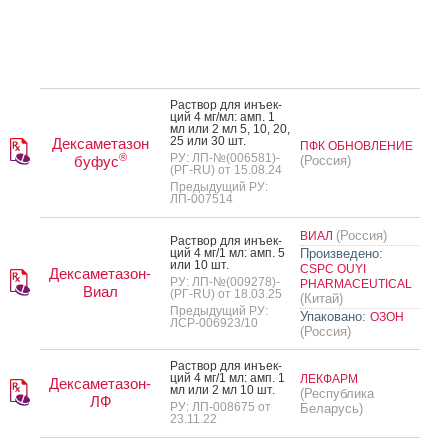
Рас­твор для инъ­ек­
ций 4 мг/мл: амп. 1
мл или 2 мл 5, 10, 20,
25 или 30 шт.
Дексаметазон
ПФК ОБНОВЛЕНИЕ
®
РУ: ЛП-№(006581)-
буфус
(Россия)
(РГ-RU) от 15.08.24
Предыдущий РУ:
ЛП-007514
(Россия)
ВИАЛ
Рас­твор для инъ­ек­
ций 4 мг/1 мл: амп. 5
Произведено:
или 10 шт.
CSPC OUYI
Дексаметазон-
РУ: ЛП-№(009278)-
PHARMACEUTICAL
Виал
(РГ-RU) от 18.03.25
(Китай)
Предыдущий РУ:
Упаковано:
ОЗОН
ЛСР-006923/10
(Россия)
Рас­твор для инъ­ек­
ций 4 мг/1 мл: амп. 1
ЛЕКФАРМ
Дексаметазон-
мл или 2 мл 10 шт.
(Республика
ЛФ
РУ: ЛП-008675 от
Беларусь)
23.11.22