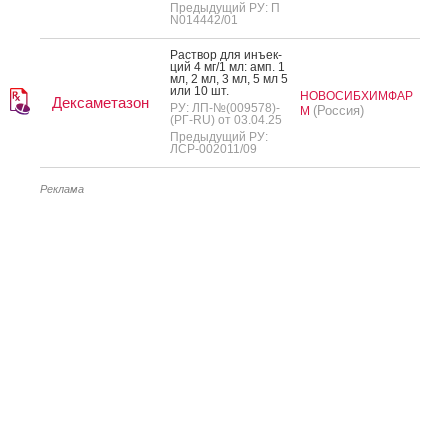
Предыдущий РУ: П
N014442/01
Рас­твор для инъ­ек­
ций 4 мг/1 мл: амп. 1
мл, 2 мл, 3 мл, 5 мл 5
или 10 шт.
НОВОСИБХИМФАР
Дексаметазон
РУ: ЛП-№(009578)-
(Россия)
М
(РГ-RU) от 03.04.25
Предыдущий РУ:
ЛСР-002011/09
Реклама