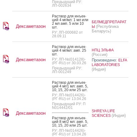
Предыдущий РУ:
ЛП-002634
Рас­твор для инъ­ек­
ций 4 мг/мл: 1 мл или
БЕЛМЕДПРЕПАРАТ
2 мл амп. 5 или 10
Дексаметазон
(Республика
Ы
шт.
Беларусь)
РУ: ЛП-000682 от
28.09.11
Рас­твор для инъ­ек­
НПЦ ЭЛЬФА
ций 4 мг/мл: амп. 25
шт.
(Россия)
Дексаметазон
РУ: ЛП-№(014128)-
Произведено:
ELFA
(РГ-RU) от 30.03.26
LABORATORIES
Предыдущий РУ:
(Индия)
ЛП-001249
Рас­твор для инъ­ек­
ций 4 мг/1 мл: амп. 5,
10, 15, 20 или 25 шт.
РУ: ЛП-№(014426)-
(РГ-RU) от 13.04.26
Предыдущий РУ: П
N014442/01
SHREYA LIFE
Дексаметазон
(Индия)
SCIENCES
Рас­твор для инъ­ек­
ций 8 мг/2 мл: амп. 5,
10, 15, 20 или 25 шт.
РУ: ЛП-№(014426)-
(РГ-RU) от 13.04.26