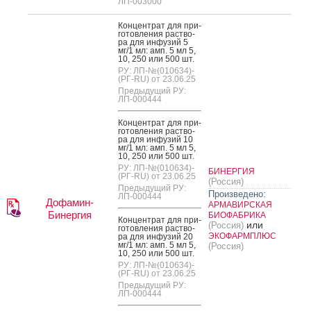
ЛП-003000
Кон­цен­трат для при­
готов­ле­ния рас­тво­
ра для ин­фу­зий 5
мг/1 мл: амп. 5 мл 5,
10, 250 или 500 шт.
РУ: ЛП-№(010634)-
(РГ-RU) от 23.06.25
Предыдущий РУ:
ЛП-000444
Кон­цен­трат для при­
готов­ле­ния рас­тво­
ра для ин­фу­зий 10
мг/1 мл: амп. 5 мл 5,
10, 250 или 500 шт.
РУ: ЛП-№(010634)-
БИНЕРГИЯ
(РГ-RU) от 23.06.25
(Россия)
Предыдущий РУ:
Произведено:
ЛП-000444
Дофамин-
АРМАВИРСКАЯ
Бинергия
БИОФАБРИКА
Кон­цен­трат для при­
или
(Россия)
готов­ле­ния рас­тво­
ЭКОФАРМПЛЮС
ра для ин­фу­зий 20
мг/1 мл: амп. 5 мл 5,
(Россия)
10, 250 или 500 шт.
РУ: ЛП-№(010634)-
(РГ-RU) от 23.06.25
Предыдущий РУ:
ЛП-000444