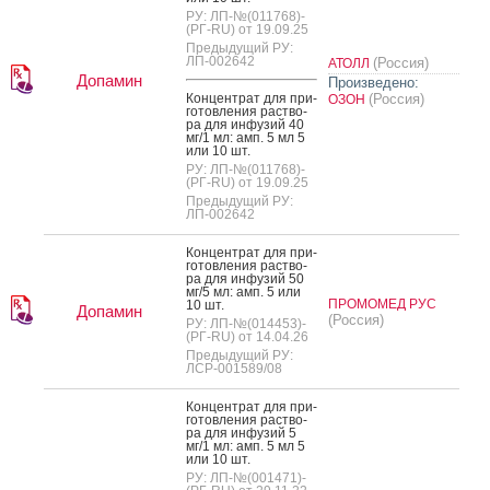
РУ: ЛП-№(011768)-
(РГ-RU) от 19.09.25
Предыдущий РУ:
ЛП-002642
(Россия)
АТОЛЛ
Допамин
Произведено:
Кон­цен­трат для при­
(Россия)
ОЗОН
готов­ле­ния рас­тво­
ра для ин­фу­зий 40
мг/1 мл: амп. 5 мл 5
или 10 шт.
РУ: ЛП-№(011768)-
(РГ-RU) от 19.09.25
Предыдущий РУ:
ЛП-002642
Кон­цен­трат для при­
готов­ле­ния рас­тво­
ра для ин­фу­зий 50
мг/5 мл: амп. 5 или
ПРОМОМЕД РУС
10 шт.
Допамин
(Россия)
РУ: ЛП-№(014453)-
(РГ-RU) от 14.04.26
Предыдущий РУ:
ЛСР-001589/08
Кон­цен­трат для при­
готов­ле­ния рас­тво­
ра для ин­фу­зий 5
мг/1 мл: амп. 5 мл 5
или 10 шт.
РУ: ЛП-№(001471)-