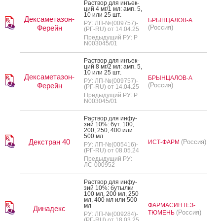
Рас­твор для инъ­ек­
ций 4 мг/1 мл: амп. 5,
10 или 25 шт.
Дексаметазон-
БРЫНЦАЛОВ-А
РУ: ЛП-№(009757)-
Ферейн
(Россия)
(РГ-RU) от 14.04.25
Предыдущий РУ: Р
N003045/01
Рас­твор для инъ­ек­
ций 8 мг/2 мл: амп. 5,
10 или 25 шт.
Дексаметазон-
БРЫНЦАЛОВ-А
РУ: ЛП-№(009757)-
Ферейн
(Россия)
(РГ-RU) от 14.04.25
Предыдущий РУ: Р
N003045/01
Рас­твор для ин­фу­
зий 10%: бут. 100,
200, 250, 400 или
500 мл
Декстран 40
(Россия)
ИСТ-ФАРМ
РУ: ЛП-№(005416)-
(РГ-RU) от 08.05.24
Предыдущий РУ:
ЛС-000952
Рас­твор для ин­фу­
зий 10%: бу­тыл­ки
100 мл, 200 мл, 250
мл, 400 мл или 500
ФАРМАСИНТЕЗ-
мл
Динадекс
(Россия)
ТЮМЕНЬ
РУ: ЛП-№(009284)-
(РГ-RU) от 18.03.25