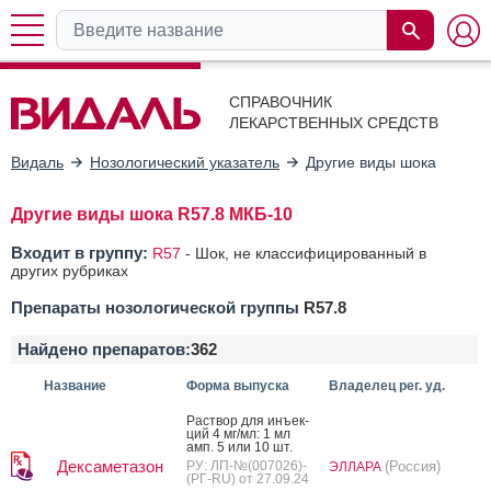
СПРАВОЧНИК
ЛЕКАРСТВЕННЫХ СРЕДСТВ
Видаль
Нозологический указатель
Другие виды шока
Другие виды шока R57.8 МКБ-10
Входит в группу:
R57
-
Шок, не классифицированный в
других рубриках
Препараты нозологической группы
R57.8
Найдено препаратов:
362
Название
Форма выпуска
Владелец рег. уд.
Рас­твор для инъ­ек­
ций 4 мг/мл: 1 мл
амп. 5 или 10 шт.
Дексаметазон
РУ: ЛП-№(007026)-
(Россия)
ЭЛЛАРА
(РГ-RU) от 27.09.24