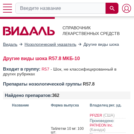
СПРАВОЧНИК
ЛЕКАРСТВЕННЫХ СРЕДСТВ
Видаль
Нозологический указатель
Другие виды шока
Другие виды шока R57.8 МКБ-10
Входит в группу:
R57
-
Шок, не классифицированный в
других рубриках
Препараты нозологической группы
R57.8
Найдено препаратов:
362
Название
Форма выпуска
Владелец рег. уд.
(США)
PFIZER
Произведено:
PATHEON Inc.
Таб­летки 10 мг: 100
(Канада)
шт.