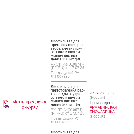
Ли­офи­лизат для
при­готов­ле­ния рас­
тво­ра для внут­ри­
вен­но­го и внут­ри­
мышеч­но­го вве­
дения 250 мг: фл.
РУ: ЛП-№(010974)-
(РГ-RU) от 17.07.25
Предыдущий РУ:
ЛП-007830
Ли­офи­лизат для
при­готов­ле­ния рас­
ФК АРЗУ - СЛС
тво­ра для внут­ри­
(Россия)
вен­но­го и внут­ри­
мышеч­но­го вве­
Метилпреднизол
Произведено:
дения 500 мг: фл.
он-Арзу
АРМАВИРСКАЯ
РУ: ЛП-№(010974)-
БИОФАБРИКА
(РГ-RU) от 17.07.25
(Россия)
Предыдущий РУ:
ЛП-007830
Ли­офи­лизат для