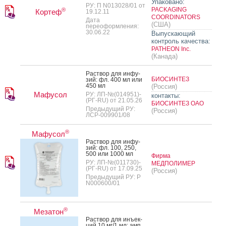
Упаковано:
РУ: П N013028/01 от
PACKAGING
®
Кортеф
19.12.11
COORDINATORS
Дата
(США)
переоформления:
30.06.22
Выпускающий
контроль качества:
PATHEON Inc.
(Канада)
Рас­твор для ин­фу­
БИОСИНТЕЗ
зий: фл. 400 мл или
450 мл
(Россия)
Мафусол
РУ: ЛП-№(014951)-
контакты:
(РГ-RU) от 21.05.26
БИОСИНТЕЗ ОАО
Предыдущий РУ:
(Россия)
ЛСР-009901/08
®
Мафусол
Рас­твор для ин­фу­
зий: фл. 100, 250,
500 или 1000 мл
Фирма
РУ: ЛП-№(011730)-
МЕДПОЛИМЕР
(РГ-RU) от 17.09.25
(Россия)
Предыдущий РУ: Р
N000600/01
®
Мезатон
Рас­твор для инъ­ек­
ций 10 мг/1 мл: амп.