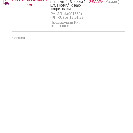
(Россия)
шт.; амп. 1, 3, 4 или 5
ЭЛЛАРА
он
шт. в компл. с рас­
тво­рите­лем
РУ: ЛП-№(001663)-
(РГ-RU) от 12.01.23
Предыдущий РУ:
ЛП-008068
Реклама