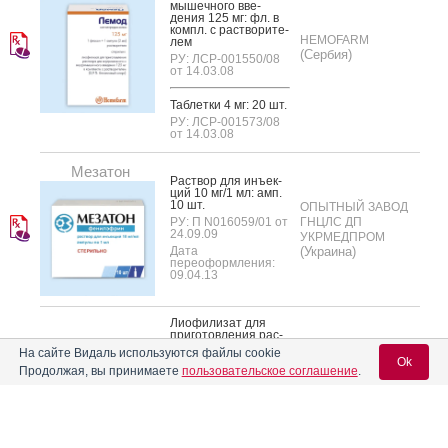
мышеч­но­го вве­
дения 125 мг: фл. в
компл. с рас­тво­рите­
HEMOFARM
лем
(Сербия)
РУ: ЛСР-001550/08
от 14.03.08
Таб­летки 4 мг: 20 шт.
РУ: ЛСР-001573/08
от 14.03.08
Мезатон
Рас­твор для инъ­ек­
ций 10 мг/1 мл: амп.
10 шт.
ОПЫТНЫЙ ЗАВОД
РУ: П N016059/01 от
ГНЦЛС ДП
24.09.09
УКРМЕДПРОМ
Дата
(Украина)
переоформления:
09.04.13
Ли­офи­лизат для
при­готов­ле­ния рас­
тво­ра для внут­ри­
На сайте Видаль используются файлы cookie
вен­но­го и внут­ри­
Ok
Метилпреднизол
мышеч­но­го вве­
Продолжая, вы принимаете
пользовательское соглашение
.
SOPHARMA
дения 20 м: амп. 10
он Софарма
(Болгария)
шт. в компл. с рас­
тво­рите­лем
РУ: П N015304/01 от
03.11.03
Вход для специалистов