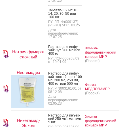
17.07.25
Таб­летки 32 мг: 10,
14, 20, 30, 50 или
100 шт.
РУ: ЛП-№(009137)-
(РГ-RU) от 05.03.25
Дата
переоформления:
17.07.25
Рас­твор для ин­фу­
Химико-
зий: бут. 200 мл или
Натрия фумарат
фармацевтический
400 мл
сложный
концерн МИР
РУ: ЛСР-000268/09
(Россия)
от 19.01.09
Неогемодез
Рас­твор для ин­фу­
зий: кон­тей­не­ры 100
мл, 200 мл, 250 мл,
400 мл или 500 мл
Фирма
РУ: Р N003161/01 от
МЕДПОЛИМЕР
08.12.08
(Россия)
Дата
переоформления:
02.05.23
Рас­твор для инъ­ек­
Химико-
ций 250 мг/1 мл: амп.
Никетамид-
фармацевтический
5 шт.
Эском
концерн МИР
РУ: ЛСР-001736/09