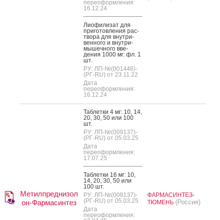
переоформления:
16.12.24
Ли­офи­лизат для
при­готов­ле­ния рас­
тво­ра для внут­ри­
вен­но­го и внут­ри­
мышеч­но­го вве­
дения 1000 мг: фл. 1
шт.
РУ: ЛП-№(001446)-
(РГ-RU) от 23.11.22
Дата
переоформления:
16.12.24
Таб­летки 4 мг: 10, 14,
20, 30, 50 или 100
шт.
РУ: ЛП-№(009137)-
(РГ-RU) от 05.03.25
Дата
переоформления:
17.07.25
Таб­летки 16 мг: 10,
14, 20, 30, 50 или
100 шт.
Метилпреднизол
РУ: ЛП-№(009137)-
ФАРМАСИНТЕЗ-
(РГ-RU) от 05.03.25
он-Фармасинтез
(Россия)
ТЮМЕНЬ
Дата
переоформления: