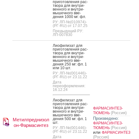
при­готов­ле­ния рас­
тво­ра для внут­ри­
вен­но­го и внут­ри­
мышеч­но­го вве­
дения 1000 мг: фл.
РУ: ЛП-№(010974)-
(РГ-RU) от 17.07.25
Предыдущий РУ:
ЛП-007830
Ли­офи­лизат для
при­готов­ле­ния рас­
тво­ра для внут­ри­
вен­но­го и внут­ри­
мышеч­но­го вве­
дения 250 мг: фл. 1
или 10 шт.
РУ: ЛП-№(001446)-
(РГ-RU) от 23.11.22
Дата
переоформления:
16.12.24
Ли­офи­лизат для
при­готов­ле­ния рас­
тво­ра для внут­ри­
ФАРМАСИНТЕЗ-
вен­но­го и внут­ри­
(Россия)
ТЮМЕНЬ
мышеч­но­го вве­
Произведено:
дения 500 мг: фл. 1
Метилпреднизол
шт.
ФАРМАСИНТЕЗ-
он-Фармасинтез
(Россия)
РУ: ЛП-№(001446)-
ТЮМЕНЬ
(РГ-RU) от 23.11.22
или
ФАРМАСИНТЕЗ
Дата
(Россия)