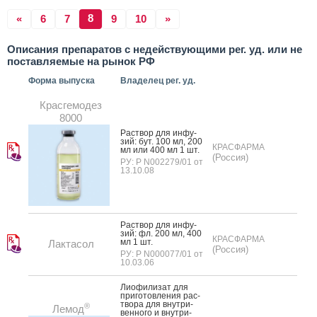
8
«
6
7
9
10
»
Описания препаратов с недействующими рег. уд. или не
поставляемые на рынок РФ
Форма выпуска
Владелец рег. уд.
Красгемодез
8000
Рас­твор для ин­фу­
зий: бут. 100 мл, 200
КРАСФАРМА
мл или 400 мл 1 шт.
(Россия)
РУ: Р N002279/01 от
13.10.08
Рас­твор для ин­фу­
зий: фл. 200 мл, 400
КРАСФАРМА
мл 1 шт.
Лактасол
(Россия)
РУ: Р N000077/01 от
10.03.06
Ли­офи­лизат для
при­готов­ле­ния рас­
тво­ра для внут­ри­
®
Лемод
вен­но­го и внут­ри­