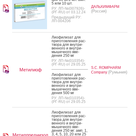
5 или 10 шт.
ДАЛЬХИМФАРМ
РУ: ЛП-№(007926)-
(Россия)
(РГ-RU) от 03.12.24
Предыдущий РУ:
ЛП-004206
Ли­офи­лизат для
при­готов­ле­ния рас­
тво­ра для внут­ри­
вен­но­го и внут­ри­
мышеч­но­го вве­
дения 250 мг
РУ: ЛП-№(010354)-
(РГ-RU) от 29.05.25
S.C. ROMPHARM
Метилиоф
(Румыния)
Company
Ли­офи­лизат для
при­готов­ле­ния рас­
тво­ра для внут­ри­
вен­но­го и внут­ри­
мышеч­но­го вве­
дения 500 мг
РУ: ЛП-№(010354)-
(РГ-RU) от 29.05.25
Ли­офи­лизат для
при­готов­ле­ния рас­
тво­ра для внут­ри­
вен­но­го и внут­ри­
мышеч­но­го вве­
дения 250 мг: амп. 1,
3, 4, 5, 10, 20 или 25
Метилпреднизол