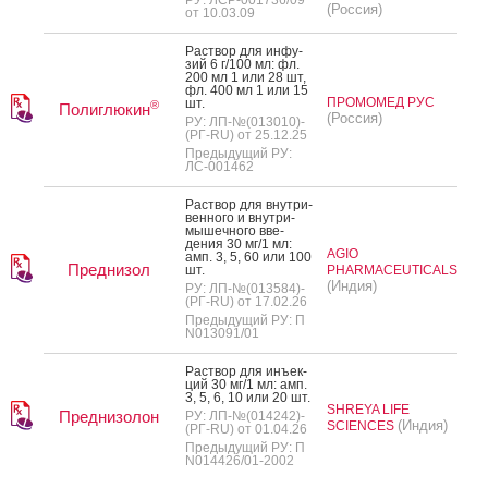
(Россия)
от 10.03.09
Рас­твор для ин­фу­
зий 6 г/100 мл: фл.
200 мл 1 или 28 шт,
фл. 400 мл 1 или 15
ПРОМОМЕД РУС
шт.
®
Полиглюкин
(Россия)
РУ: ЛП-№(013010)-
(РГ-RU) от 25.12.25
Предыдущий РУ:
ЛС-001462
Рас­твор для внут­ри­
вен­но­го и внут­ри­
мышеч­но­го вве­
дения 30 мг/1 мл:
AGIO
амп. 3, 5, 60 или 100
Преднизол
шт.
PHARMACEUTICALS
(Индия)
РУ: ЛП-№(013584)-
(РГ-RU) от 17.02.26
Предыдущий РУ: П
N013091/01
Рас­твор для инъ­ек­
ций 30 мг/1 мл: амп.
3, 5, 6, 10 или 20 шт.
SHREYA LIFE
Преднизолон
РУ: ЛП-№(014242)-
(Индия)
SCIENCES
(РГ-RU) от 01.04.26
Предыдущий РУ: П
N014426/01-2002