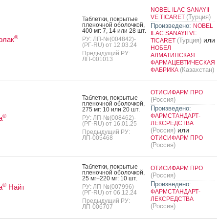
NOBEL ILAC SANAYII
(Турция)
VE TICARET
Таб­летки, пок­ры­тые
пле­ноч­ной обо­лоч­кой,
Произведено:
NOBEL
400 мг: 7, 14 или 28 шт.
ILAC SANAYII VE
®
олак
РУ: ЛП-№(004842)-
или
(Турция)
TICARET
(РГ-RU) от 12.03.24
НОБЕЛ
Предыдущий РУ:
АЛМАТИНСКАЯ
ЛП-001013
ФАРМАЦЕВТИЧЕСКАЯ
(Казахстан)
ФАБРИКА
ОТИСИФАРМ ПРО
Таб­летки, пок­ры­тые
(Россия)
пле­ноч­ной обо­лоч­кой,
Произведено:
275 мг: 10 или 20 шт.
ФАРМСТАНДАРТ-
®
а
РУ: ЛП-№(008462)-
ЛЕКСРЕДСТВА
(РГ-RU) от 16.01.25
или
(Россия)
Предыдущий РУ:
ЛП-005468
ОТИСИФАРМ ПРО
(Россия)
Таб­летки, пок­ры­тые
ОТИСИФАРМ ПРО
пле­ноч­ной обо­лоч­кой,
(Россия)
25 мг+220 мг: 10 шт.
Произведено:
®
а
Найт
РУ: ЛП-№(007996)-
ФАРМСТАНДАРТ-
(РГ-RU) от 06.12.24
ЛЕКСРЕДСТВА
Предыдущий РУ:
(Россия)
ЛП-006707