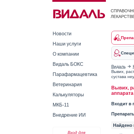
СПРАВОЧН
ЛЕКАРСТВ
Новости
Препа
Наши услуги
Специ
О компании
Видаль БОКС
Видаль
Вывих, рас
Парафармацевтика
сустава не
Ветеринария
Вывих, р
аппарата
Калькуляторы
Входит в 
МКБ-11
Препарат
Внедрение ИИ
Найдено 
Вход для