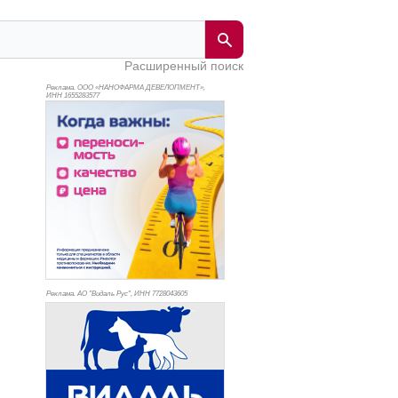
Расширенный поиск
Реклама. ООО «НАНОФАРМА ДЕВЕЛОПМЕНТ»,
ИНН 165
5283577
Реклама. АО "Видаль Рус", ИНН 772
8043605