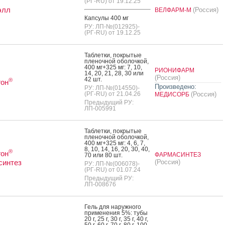
(РГ-RU) от 19.12.25
элл
(Россия)
ВЕЛФАРМ-М
Кап­су­лы 400 мг
РУ: ЛП-№(012925)-
(РГ-RU) от 19.12.25
Таб­летки, пок­ры­тые
пле­ноч­ной обо­лоч­кой,
400 мг+325 мг: 7, 10,
РИОНИФАРМ
14, 20, 21, 28, 30 или
(Россия)
42 шт.
®
гон
Произведено:
РУ: ЛП-№(014550)-
(РГ-RU) от 21.04.26
(Россия)
МЕДИСОРБ
Предыдущий РУ:
ЛП-005991
Таб­летки, пок­ры­тые
пле­ноч­ной обо­лоч­кой,
400 мг+325 мг: 4, 6, 7,
8, 10, 14, 16, 20, 30, 40,
®
гон
ФАРМАСИНТЕЗ
70 или 80 шт.
синтез
(Россия)
РУ: ЛП-№(006078)-
(РГ-RU) от 01.07.24
Предыдущий РУ:
ЛП-008676
Гель для на­руж­но­го
при­мене­ния 5%: ту­бы
20 г, 25 г, 30 г, 35 г, 40 г,