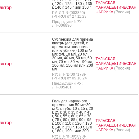
50 г, 60 г, 70 г, 80 г, 100
ТУЛЬСКАЯ
г, 120 г, 125 г, 130 г, 135
актор
г, 140 г, 145 г или 150 г
ФАРМАЦЕВТИЧЕСКАЯ
(Россия)
ФАБРИКА
РУ: ЛП-№(003820)-
(РГ-RU) от 27.11.23
Предыдущий РУ:
ЛП-006890
Сус­пензия для при­ема
внутрь (для де­тей, с
аро­матом апель­си­на
или клуб­ни­ки) 100 мг/5
мл: фл. 10 мл, 20 мл,
30 мл, 40 мл, 50 мл, 60
ТУЛЬСКАЯ
мл, 70 мл, 80 мл, 90 мл,
актор
ФАРМАЦЕВТИЧЕСКАЯ
100 мл, 150 мл или 200
(Россия)
ФАБРИКА
мл
РУ: ЛП-№(007178)-
(РГ-RU) от 09.10.24
Предыдущий РУ:
ЛП-005401
Гель для на­руж­но­го
при­мене­ния 50 мг+30
мг/1 г: ту­бы 10 г, 15 г, 20
г, 25 г, 30 г, 35 г, 40 г, 45
г, 50 г, 55 г, 60 г, 65 г, 70
г, 75 г, 80 г, 85 г, 90 г, 95
ТУЛЬСКАЯ
актор
г, 100 г, 110 г, 120 г, 130
ФАРМАЦЕВТИЧЕСКАЯ
г, 140 г, 150 г, 160 г, 170
(Россия)
ФАБРИКА
г, 180 г, 190 г или 200 г
РУ: ЛП-№(005898)-