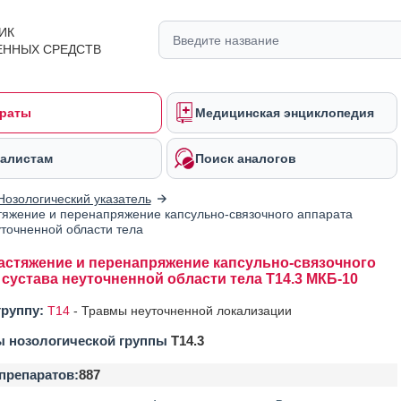
ИК
ЕННЫХ СРЕДСТВ
раты
Медицинская энциклопедия
алистам
Поиск аналогов
Нозологический указатель
тяжение и перенапряжение капсульно-связочного аппарата
уточненной области тела
астяжение и перенапряжение капсульно-связочного
 сустава неуточненной области тела T14.3 МКБ-10
группу:
T14
-
Травмы неуточненной локализации
ы нозологической группы
T14.3
препаратов:
887