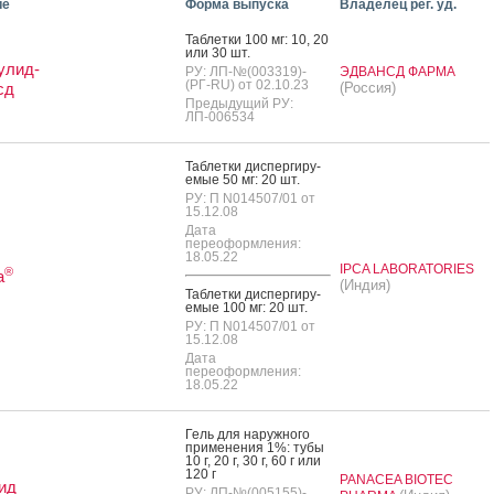
ие
Форма выпуска
Владелец рег. уд.
Таб­летки 100 мг: 10, 20
или 30 шт.
улид-
РУ: ЛП-№(003319)-
ЭДВАНСД ФАРМА
(РГ-RU) от 02.10.23
сд
(Россия)
Предыдущий РУ:
ЛП-006534
Таб­летки дис­перги­ру­
емые 50 мг: 20 шт.
РУ: П N014507/01 от
15.12.08
Дата
переоформления:
18.05.22
IPCA LABORATORIES
®
а
(Индия)
Таб­летки дис­перги­ру­
емые 100 мг: 20 шт.
РУ: П N014507/01 от
15.12.08
Дата
переоформления:
18.05.22
Гель для на­руж­но­го
при­мене­ния 1%: ту­бы
10 г, 20 г, 30 г, 60 г или
120 г
PANACEA BIOTEC
ид
РУ: ЛП-№(005155)-