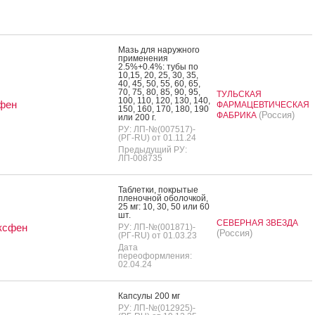
Мазь для на­руж­но­го
при­мене­ния
2.5%+0.4%: ту­бы по
10,15, 20, 25, 30, 35,
40, 45, 50, 55, 60, 65,
70, 75, 80, 85, 90, 95,
ТУЛЬСКАЯ
100, 110, 120, 130, 140,
фен
ФАРМАЦЕВТИЧЕСКАЯ
150, 160, 170, 180, 190
(Россия)
ФАБРИКА
или 200 г.
РУ: ЛП-№(007517)-
(РГ-RU) от 01.11.24
Предыдущий РУ:
ЛП-008735
Таб­летки, пок­ры­тые
пле­ноч­ной обо­лоч­кой,
25 мг: 10, 30, 50 или 60
шт.
СЕВЕРНАЯ ЗВЕЗДА
ксфен
РУ: ЛП-№(001871)-
(Россия)
(РГ-RU) от 01.03.23
Дата
переоформления:
02.04.24
Кап­су­лы 200 мг
РУ: ЛП-№(012925)-