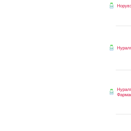
Норув
Нурал
Нурал
Фарма