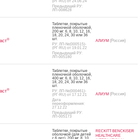
(РГ-RU) от 24.06.24
Предыдущий РУ:
ЛП-008628
Таб­летки, пок­ры­тые
пле­ноч­ной обо­лоч­кой,
200 мг: 6, 8, 10, 12, 16,
18, 20, 24, 30 или 36
шт.
®
аст
(Россия)
АЛИУМ
РУ: ЛП-№(000515)-
(РГ-RU) от 19.01.22
Предыдущий РУ:
ЛП-005180
Таб­летки, пок­ры­тые
пле­ноч­ной обо­лоч­кой,
400 мг: 6, 8, 10, 12, 16,
18, 20, 24, 30 или 36
шт.
®
аст
РУ: ЛП-№(000461)-
(Россия)
АЛИУМ
(РГ-RU) от 17.12.21
Дата
переоформления:
27.12.22
Предыдущий РУ:
ЛП-005173
Таб­летки, пок­ры­тые
RECKITT BENCKISER
обо­лоч­кой (для де­тей
HEALTHCARE
с 6 лет), 200 мг: 8, 10,