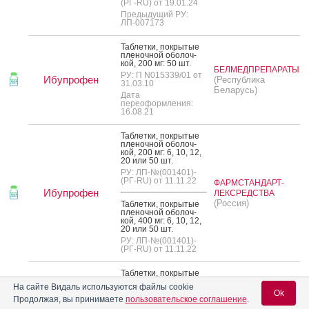
(РГ-RU) от 19.01.24
Предыдущий РУ:
ЛП-007173
Таб­летки, пок­ры­тые
пле­ноч­ной обо­лоч­
кой, 200 мг: 50 шт.
БЕЛМЕДПРЕПАРАТЫ
РУ: П N015339/01 от
Ибупрофен
(Республика
31.03.10
Беларусь)
Дата
переоформления:
16.08.21
Таб­летки, пок­ры­тые
пле­ноч­ной обо­лоч­
кой, 200 мг: 6, 10, 12,
20 или 50 шт.
РУ: ЛП-№(001401)-
(РГ-RU) от 11.11.22
ФАРМСТАНДАРТ-
Ибупрофен
ЛЕКСРЕДСТВА
(Россия)
Таб­летки, пок­ры­тые
пле­ноч­ной обо­лоч­
кой, 400 мг: 6, 10, 12,
20 или 50 шт.
РУ: ЛП-№(001401)-
(РГ-RU) от 11.11.22
Таб­летки, пок­ры­тые
пле­ноч­ной обо­лоч­кой
На сайте Видаль используются файлы cookie
200 мг: 20, 50 или 100
(Россия)
СИНТЕЗ
Ok
шт.
Продолжая, вы принимаете
пользовательское соглашение
.
контакты: