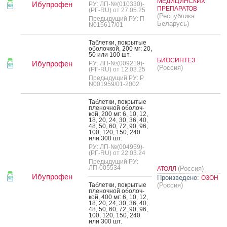
МЕДИЦИНСКИХ
Ибупрофен
РУ: ЛП-№(010330)-
ПРЕПАРАТОВ
(РГ-RU) от 27.05.25
(Республика
Предыдущий РУ: П
Беларусь)
N015617/01
Таб­летки, пок­ры­тые
обо­лоч­кой, 200 мг: 20,
50 или 100 шт.
БИОСИНТЕЗ
Ибупрофен
РУ: ЛП-№(009219)-
(Россия)
(РГ-RU) от 12.03.25
Предыдущий РУ: Р
N001959/01-2002
Таб­летки, пок­ры­тые
пле­ноч­ной обо­лоч­
кой, 200 мг: 6, 10, 12,
18, 20, 24, 30, 36, 40,
48, 50, 60, 72, 90, 96,
100, 120, 150, 240
или 300 шт.
РУ: ЛП-№(004959)-
(РГ-RU) от 22.03.24
Предыдущий РУ:
ЛП-005534
(Россия)
АТОЛЛ
Ибупрофен
Произведено:
ОЗОН
Таб­летки, пок­ры­тые
(Россия)
пле­ноч­ной обо­лоч­
кой, 400 мг: 6, 10, 12,
18, 20, 24, 30, 36, 40,
48, 50, 60, 72, 90, 96,
100, 120, 150, 240
или 300 шт.