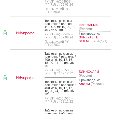
РУ: ЛП-№(004959)-
(РГ-RU) от 22.03.24
Предыдущий РУ:
ЛП-005534
Таб­летки, пок­ры­тые
пле­ноч­ной обо­лоч­
ШЛС ФАРМА
кой, 400 мг: 10, 20, 30,
(Россия)
40 или 50 шт.
Ибупрофен
Произведено:
РУ: ЛП-№(006487)-
(РГ-RU) от 07.08.24
SHREYA LIFE
(Индия)
SCIENCES
Предыдущий РУ:
ЛП-007832
Таб­летки, пок­ры­тые
пле­ноч­ной обо­лоч­кой
200 мг: 6, 10, 12, 16,
18, 20, 24, 30 или 36
шт.
РУ: ЛП-№(001536)-
БИННОФАРМ
(РГ-RU) от 12.12.22
(Россия)
Ибупрофен
Произведено:
Таб­летки, пок­ры­тые
(Россия)
АЛИУМ
пле­ноч­ной обо­лоч­кой
400 мг: 6, 10, 12, 16,
18, 20, 24, 30 или 36
шт.
РУ: ЛП-№(001536)-
(РГ-RU) от 12.12.22
Таб­летки, пок­ры­тые
пле­ноч­ной обо­лоч­