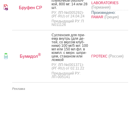
пле­ноч­ной обо­лоч­
LABORATORIES
кой, 800 мг: 14 или 28
Бруфен СР
(Германия)
шт.
Произведено:
РУ: ЛП-№(005292)-
(РГ-RU) от 24.04.24
(Греция)
FAMAR
Предыдущий РУ: П
N011126
Сус­пензия для при­
ема внутрь (для де­
тей, со вку­сом клуб­
ни­ки) 100 мг/5 мл: 100
мл или 150 мл фл. в
компл. с мерн. шпри­
®
Бумидол
(Россия)
цем, ста­каном или
ГРОТЕКС
лож­кой
РУ: ЛП-№(001371)-
(РГ-RU) от 02.11.22
Предыдущий РУ:
ЛП-005141
Реклама