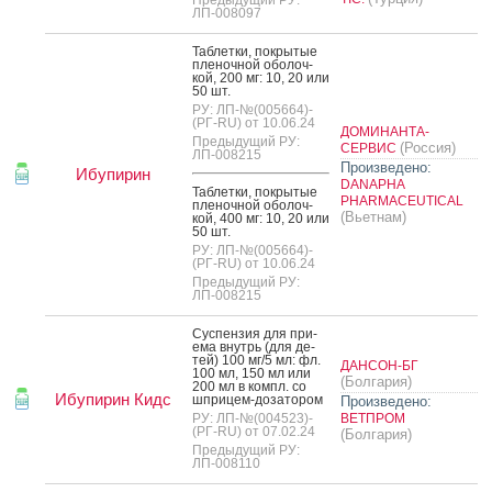
ЛП-008097
Таб­летки, пок­ры­тые
пле­ноч­ной обо­лоч­
кой, 200 мг: 10, 20 или
50 шт.
РУ: ЛП-№(005664)-
(РГ-RU) от 10.06.24
ДОМИНАНТА-
Предыдущий РУ:
(Россия)
СЕРВИС
ЛП-008215
Произведено:
Ибупирин
DANAPHA
Таб­летки, пок­ры­тые
PHARMACEUTICAL
пле­ноч­ной обо­лоч­
(Вьетнам)
кой, 400 мг: 10, 20 или
50 шт.
РУ: ЛП-№(005664)-
(РГ-RU) от 10.06.24
Предыдущий РУ:
ЛП-008215
Сус­пензия для при­
ема внутрь (для де­
тей) 100 мг/5 мл: фл.
ДАНСОН-БГ
100 мл, 150 мл или
(Болгария)
200 мл в компл. со
Ибупирин Кидс
шпри­цем-до­зато­ром
Произведено:
РУ: ЛП-№(004523)-
ВЕТПРОМ
(РГ-RU) от 07.02.24
(Болгария)
Предыдущий РУ:
ЛП-008110