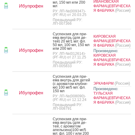
ИВАНОВСКАЯ
мл, 150 мл или 200
Ибупрофен
мл
ФАРМАЦЕВТИЧЕСКА
(Россия)
Я ФАБРИКА
РУ: ЛП-№(009347)-
(РГ-RU) от 20.03.25
Предыдущий РУ:
ЛП-007366
Сус­пензия для при­
КИРОВСКАЯ
ема внутрь (для де­
ФАРМАЦЕВТИЧЕСКА
тей) 20 мг/1 мл: фл.
50 мл, 100 мл, 150 мл
(Россия)
Я ФАБРИКА
или 200 мл
Ибупрофен
Произведено:
РУ: ЛП-№(012614)-
КИРОВСКАЯ
(РГ-RU) от 27.11.25
ФАРМАЦЕВТИЧЕСКА
Предыдущий РУ:
(Россия)
Я ФАБРИКА
ЛП-005833
Сус­пензия для при­
ема внутрь для де­тей
(Россия)
ЭРКАФАРМ
(с аро­матом клуб­ни­
ки) 100 мг/5 мл: фл.
Произведено:
150 мл
Ибупрофен
ТУЛЬСКАЯ
РУ: ЛП-№(008090)-
ФАРМАЦЕВТИЧЕСКА
(РГ-RU) от 12.12.24
(Россия)
Я ФАБРИКА
Предыдущий РУ:
ЛП-008791
Сус­пензия для при­
ема внутрь (для де­
тей, с аро­матом
апель­си­на)100 мг/5
мл: фл. 100 г или 200