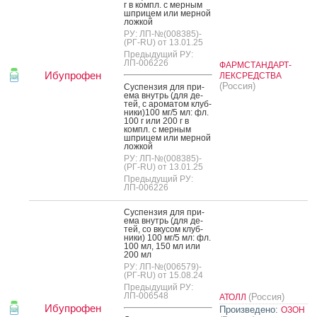
г в компл. с мер­ным
шпри­цем или мер­ной
лож­кой
РУ: ЛП-№(008385)-
(РГ-RU) от 13.01.25
Предыдущий РУ:
ЛП-006226
ФАРМСТАНДАРТ-
Ибупрофен
ЛЕКСРЕДСТВА
(Россия)
Сус­пензия для при­
ема внутрь (для де­
тей, с аро­матом клуб­
ни­ки)100 мг/5 мл: фл.
100 г или 200 г в
компл. с мер­ным
шпри­цем или мер­ной
лож­кой
РУ: ЛП-№(008385)-
(РГ-RU) от 13.01.25
Предыдущий РУ:
ЛП-006226
Сус­пензия для при­
ема внутрь (для де­
тей, со вку­сом клуб­
ни­ки) 100 мг/5 мл: фл.
100 мл, 150 мл или
200 мл
РУ: ЛП-№(006579)-
(РГ-RU) от 15.08.24
Предыдущий РУ:
ЛП-006548
(Россия)
АТОЛЛ
Ибупрофен
Произведено:
ОЗОН