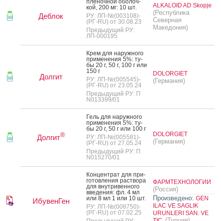
пле­ноч­ной обо­лоч­
ALKALOID AD Skopje
кой, 200 мг: 10 шт.
(Республика
Деблок
РУ: ЛП-№(003108)-
Северная
(РГ-RU) от 30.08.23
Македония)
Предыдущий РУ:
ЛП-000195
Крем для на­руж­но­го
при­мене­ния 5%: ту­
бы 20 г, 50 г, 100 г или
150 г
DOLORGIET
Долгит
РУ: ЛП-№(005545)-
(Германия)
(РГ-RU) от 23.05.24
Предыдущий РУ: П
N013399/01
Гель для на­руж­но­го
при­мене­ния 5%: ту­
бы 20 г, 50 г или 100 г
DOLORGIET
®
Долгит
РУ: ЛП-№(005581)-
(Германия)
(РГ-RU) от 27.05.24
Предыдущий РУ: П
N015270/01
Кон­цен­трат для при­
готов­ле­ния рас­тво­ра
ФАРМТЕХНОЛОГИИ
для внут­ри­вен­но­го
(Россия)
вве­дения: фл. 4 мл
Произведено:
или 8 мл 1 или 10 шт.
GEN
ИбувенГен
ILAC VE SAGLIK
РУ: ЛП-№(008750)-
(РГ-RU) от 07.02.25
URUNLERI SAN. VE
(Турция)
TIC.
Предыдущий РУ: