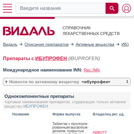
СПРАВОЧНИК
ЛЕКАРСТВЕННЫХ СРЕДСТВ
Видаль
Описания препаратов
Активные вещества
ИБУП
Препараты с
ИБУПРОФЕН
(IBUPROFEN)
Международное наименование INN:
Rec.INN
Новости по активному веществу
«ибупрофен»
1
Необходимость внесения изменений в инструкции препаратов,
Однокомпонентные препараты
содержащих в качестве действующего вещества ибупрофен в
лекарственной форме сусп. д/приема внутрь
торговые наименования препаратов, содержащих только активное
10.04.2015
вещество
ИБУПРОФЕН
Название
Форма выпуска
Владелец рег. уд.
Таб­летки с про­лон­ги­
рован­ным выс­во­бож­
де­ни­ем, пок­ры­тые
ABBOTT