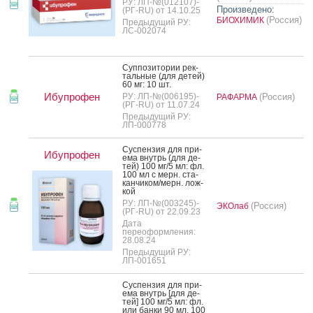
РУ: ЛП-№(012107)-
Произведено:
(РГ-RU) от 14.10.25
(Россия)
БИОХИМИК
Предыдущий РУ:
ЛС-002074
Суп­по­зито­рии рек­
таль­ные (для де­тей)
60 мг: 10 шт.
Ибупрофен
РУ: ЛП-№(006195)-
(Россия)
РАФАРМА
(РГ-RU) от 11.07.24
Предыдущий РУ:
ЛП-000778
Сус­пензия для при­
Ибупрофен
ема внутрь (для де­
тей) 100 мг/5 мл: фл.
100 мл с мерн. ста­
кан­чи­ком/мерн. лож­
кой
РУ: ЛП-№(003245)-
(Россия)
ЭКОлаб
(РГ-RU) от 22.09.23
Дата
переоформления:
28.08.24
Предыдущий РУ:
ЛП-001651
Сус­пензия для при­
ема внутрь [для де­
тей] 100 мг/5 мл: фл.
или бан­ки 90 мл, 100