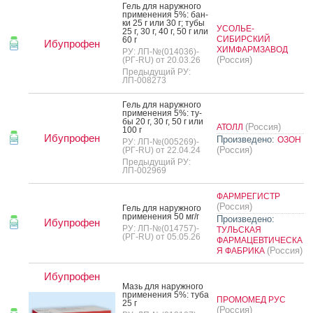
Гель для на­руж­но­го
при­мене­ния 5%: бан­
ки 25 г или 30 г; ту­бы
УСОЛЬЕ-
25 г, 30 г, 40 г, 50 г или
СИБИРСКИЙ
60 г
Ибупрофен
ХИМФАРМЗАВОД
РУ: ЛП-№(014036)-
(Россия)
(РГ-RU) от 20.03.26
Предыдущий РУ:
ЛП-008273
Гель для на­руж­но­го
при­мене­ния 5%: ту­
бы 20 г, 30 г, 50 г или
(Россия)
АТОЛЛ
100 г
Ибупрофен
Произведено:
ОЗОН
РУ: ЛП-№(005269)-
(Россия)
(РГ-RU) от 22.04.24
Предыдущий РУ:
ЛП-002969
ФАРМРЕГИСТР
(Россия)
Гель для на­руж­но­го
при­мене­ния 50 мг/г
Произведено:
Ибупрофен
РУ: ЛП-№(014757)-
ТУЛЬСКАЯ
(РГ-RU) от 05.05.26
ФАРМАЦЕВТИЧЕСКА
(Россия)
Я ФАБРИКА
Ибупрофен
Мазь для на­руж­но­го
при­мене­ния 5%: ту­ба
ПРОМОМЕД РУС
25 г
(Россия)