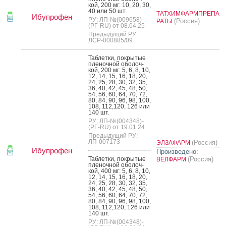
кой, 200 мг: 10, 20, 30,
40 или 50 шт.
ТАТХИМФАРМПРЕПА
Ибупрофен
РУ: ЛП-№(009658)-
(Россия)
РАТЫ
(РГ-RU) от 08.04.25
Предыдущий РУ:
ЛСР-000885/09
Таб­летки, пок­ры­тые
пле­ноч­ной обо­лоч­
кой, 200 мг: 5, 6, 8, 10,
12, 14, 15, 16, 18, 20,
24, 25, 28, 30, 32, 35,
36, 40, 42, 45, 48, 50,
54, 56, 60, 64, 70, 72,
80, 84, 90, 96, 98, 100,
108, 112,120, 126 или
140 шт.
РУ: ЛП-№(004348)-
(РГ-RU) от 19.01.24
Предыдущий РУ:
ЛП-007173
(Россия)
ЭЛЗАФАРМ
Ибупрофен
Произведено:
Таб­летки, пок­ры­тые
(Россия)
ВЕЛФАРМ
пле­ноч­ной обо­лоч­
кой, 400 мг: 5, 6, 8, 10,
12, 14, 15, 16, 18, 20,
24, 25, 28, 30, 32, 35,
36, 40, 42, 45, 48, 50,
54, 56, 60, 64, 70, 72,
80, 84, 90, 96, 98, 100,
108, 112,120, 126 или
140 шт.
РУ: ЛП-№(004348)-