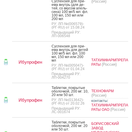
Сус­пензия для при­
(Россия)
ема внутрь (для де­
тей, со вку­сом апель­
си­на) 100 мг/5 мл: фл.
100 мл, 150 мл или
200 мл
РУ: ЛП-№(006579)-
(РГ-RU) от 15.08.24
Предыдущий РУ:
ЛП-006548
Сус­пензия для при­
ема внутрь для де­тей
100 мг/5 мл: фл. 100
мл, 150 мл или 200
ТАТХИМФАРМПРЕПА
мл
Ибупрофен
(Россия)
РАТЫ
РУ: ЛП-№(005047)-
(РГ-RU) от 01.04.24
Предыдущий РУ:
ЛП-004270
Таб­летки, пок­ры­тые
ТЕХНОФАРМ
обо­лоч­кой, 200 мг: 10,
20 или 50 шт.
(Россия)
Ибупрофен
РУ: ЛП-№(013642)-
контакты:
(РГ-RU) от 20.02.26
ТАТХИМФАРМПРЕПА
Предыдущий РУ:
(Россия)
РАТЫ ОАО
ЛС-001674
Таб­летки, пок­ры­тые
БОРИСОВСКИЙ
обо­лоч­кой, 200 мг: 20
ЗАВОД
или 50 шт.