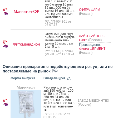
зий 150 мг/мл: 250
мл бу­тыл­ки 16 или
32 шт., 500 мл бу­
СФЕРА-ФАРМ
тыл­ки 16 или 18 шт.,
Маннитол-СФ
(Россия)
250 мл или 500 мл
кон­тей­не­ры
РУ: ЛП-004361 от
03.07.17
Эмуль­сия для внут­
ЛАЙФ САЙНСЕС
ри­вен­но­го и внут­ри­
(Россия)
ОХФК
мышеч­но­го вве­
дения 10 мг/мл: амп.
Фитоменадион
Произведено:
1 мл 5 шт.
Фирма ФЕРМЕНТ
РУ: ЛП-№(007284)-
(Россия)
(РГ-RU) от 17.10.24
Описания препаратов с недействующими рег. уд. или не
поставляемые на рынок РФ
Форма выпуска
Владелец рег. уд.
Маннитол
Рас­твор для ин­фу­
зий 150 мг/1 мл: 100
мл 50 или 75 шт.,
250 мл 24 или 36
шт., 500 мл 12 или
ЗАВОД МЕДСИНТЕЗ
18 шт. или 1000 мл 6
(Россия)
или 9 шт. кон­тей­не­
ты
РУ: ЛП-003012 от
01.06.15