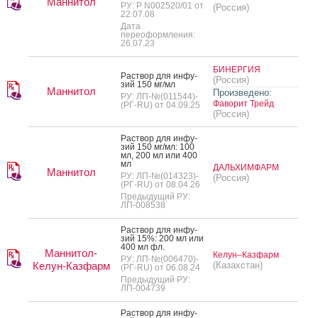
Маннитол
РУ: Р N002520/01 от
(Россия)
22.07.08
Дата
переоформления:
26.07.23
БИНЕРГИЯ
Рас­твор для ин­фу­
(Россия)
зий 150 мг/мл
Маннитол
Произведено:
РУ: ЛП-№(011544)-
Фаворит Трейд
(РГ-RU) от 04.09.25
(Россия)
Рас­твор для ин­фу­
зий 150 мг/мл: 100
мл, 200 мл или 400
мл
ДАЛЬХИМФАРМ
Маннитол
РУ: ЛП-№(014323)-
(Россия)
(РГ-RU) от 08.04.26
Предыдущий РУ:
ЛП-008538
Рас­твор для ин­фу­
зий 15%: 200 мл или
400 мл фл.
Маннитол-
Келун–Казфарм
РУ: ЛП-№(006470)-
Келун-Казфарм
(Казахстан)
(РГ-RU) от 06.08.24
Предыдущий РУ:
ЛП-004739
Рас­твор для ин­фу­