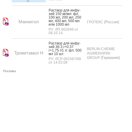
Рас­твор для ин­фу­
зий 150 мг/мл: фл.
100 мл, 200 мл, 250
мл, 400 мл, 500 мл
Маннитол
(Россия)
ГРОТЕКС
или 1000 мл
РУ: ЛП-002646 от
08.10.14
Рас­твор для ин­фу­
зий 36.3 г+0.37
BERLIN-CHEMIE
г+1.75 г/1 л: фл. 500
Трометамол Н
AG/MENARINI
мл 10 шт.
(Германия)
GROUP
РУ: ЛСР-001567/08
от 14.03.08
Реклама