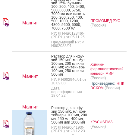
зий 15%: бу­тыл­ки
100, 200, 400, 5400,
5600, 6000, 6750,
7000 мл или па­кеты
100, 200, 250, 400,
ПРОМОМЕД РУС
500, 1000, 1200,
Маннит
4800, 5600, 6000,
(Россия)
7000, 7500 мл
РУ: ЛП-№(012346)-
(РГ-RU) от 05.11.25
Предыдущий РУ: Р
N002088/01
Рас­твор для ин­фу­
зий 150 мг/1 мл: бут.
100 мл, 200 мл или
Химико-
400 мл; кон­тей­не­ры
фармацевтический
100 мл, 250 мл или
концерн МИР
500 мл
Маннит
(Россия)
РУ: Р N002946/01 от
10.09.08
Произведено:
НПК
(Россия)
ЭСКОМ
Дата
переоформления:
18.04.22
Маннит
Рас­твор для ин­фу­
зий 150 мг/1 мл: кон­
тей­не­ры 100 мл, 200
мл, 250 мл, 400 мл,
КРАСФАРМА
500 мл или 1000 мл
(Россия)
РУ: ЛП-№(004193)-
(РГ-RU) от 28.12.23