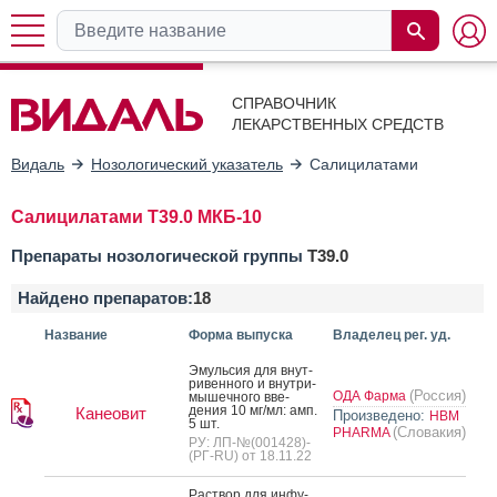
СПРАВОЧНИК
ЛЕКАРСТВЕННЫХ СРЕДСТВ
Видаль
Нозологический указатель
Салицилатами
Салицилатами T39.0 МКБ-10
Препараты нозологической группы
T39.0
Найдено препаратов:
18
Название
Форма выпуска
Владелец рег. уд.
Эмуль­сия для внут­
ри­вен­но­го и внут­ри­
(Россия)
ОДА Фарма
мышеч­но­го вве­
дения 10 мг/мл: амп.
Канеовит
Произведено:
HBM
5 шт.
(Словакия)
PHARMA
РУ: ЛП-№(001428)-
(РГ-RU) от 18.11.22
Рас­твор для ин­фу­