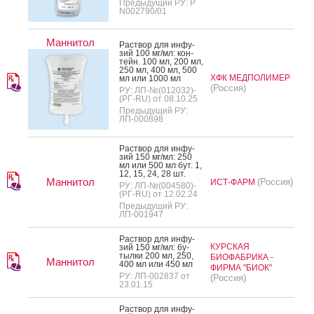
Предыдущий РУ: Р
N002790/01
Маннитол
Рас­твор для ин­фу­
зий 100 мг/мл: кон­
тейн. 100 мл, 200 мл,
250 мл, 400 мл, 500
ХФК МЕДПОЛИМЕР
мл или 1000 мл
(Россия)
РУ: ЛП-№(012032)-
(РГ-RU) от 08.10.25
Предыдущий РУ:
ЛП-000898
Рас­твор для ин­фу­
зий 150 мг/мл: 250
мл или 500 мл бут. 1,
12, 15, 24, 28 шт.
Маннитол
(Россия)
ИСТ-ФАРМ
РУ: ЛП-№(004580)-
(РГ-RU) от 12.02.24
Предыдущий РУ:
ЛП-001947
Рас­твор для ин­фу­
КУРСКАЯ
зий 150 мг/мл: бу­
тыл­ки 200 мл, 250,
БИОФАБРИКА -
Маннитол
400 мл или 450 мл
ФИРМА "БИОК"
РУ: ЛП-002837 от
(Россия)
23.01.15
Рас­твор для ин­фу­