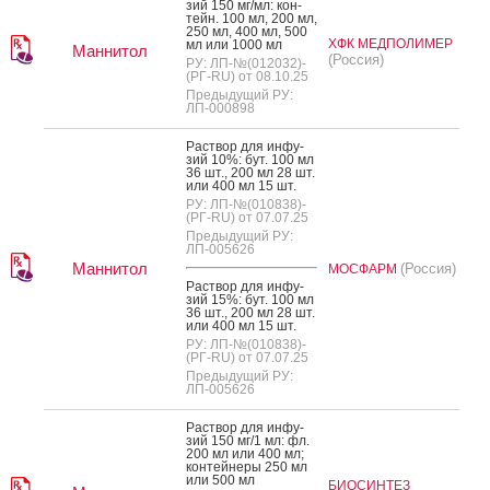
зий 150 мг/мл: кон­
тейн. 100 мл, 200 мл,
250 мл, 400 мл, 500
ХФК МЕДПОЛИМЕР
мл или 1000 мл
Маннитол
(Россия)
РУ: ЛП-№(012032)-
(РГ-RU) от 08.10.25
Предыдущий РУ:
ЛП-000898
Рас­твор для ин­фу­
зий 10%: бут. 100 мл
36 шт., 200 мл 28 шт.
или 400 мл 15 шт.
РУ: ЛП-№(010838)-
(РГ-RU) от 07.07.25
Предыдущий РУ:
ЛП-005626
Маннитол
(Россия)
МОСФАРМ
Рас­твор для ин­фу­
зий 15%: бут. 100 мл
36 шт., 200 мл 28 шт.
или 400 мл 15 шт.
РУ: ЛП-№(010838)-
(РГ-RU) от 07.07.25
Предыдущий РУ:
ЛП-005626
Рас­твор для ин­фу­
зий 150 мг/1 мл: фл.
200 мл или 400 мл;
кон­тей­не­ры 250 мл
или 500 мл
БИОСИНТЕЗ