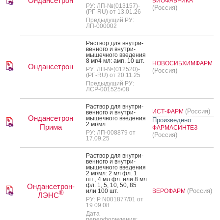
Ондансетрон
БИОФАБРИКА
РУ: ЛП-№(013157)-
(Россия)
(РГ-RU) от 13.01.26
Предыдущий РУ:
ЛП-000002
Рас­твор для внут­ри­
вен­но­го и внут­ри­
мышеч­но­го вве­дения
8 мг/4 мл: амп. 10 шт.
НОВОСИБХИМФАРМ
Ондансетрон
РУ: ЛП-№(012520)-
(Россия)
(РГ-RU) от 20.11.25
Предыдущий РУ:
ЛСР-001525/08
Рас­твор для внут­ри­
(Россия)
ИСТ-ФАРМ
вен­но­го и внут­ри­
Ондансетрон
мышеч­но­го вве­дения
Произведено:
2 мг/мл
Прима
ФАРМАСИНТЕЗ
РУ: ЛП-008879 от
(Россия)
17.09.25
Рас­твор для внут­ри­
вен­но­го и внут­ри­
мышеч­но­го вве­дения
2 мг/мл: 2 мл фл. 1
шт., 4 мл фл. или 8 мл
фл. 1, 5, 10, 50, 85
Ондансетрон-
(Россия)
или 100 шт.
ВЕРОФАРМ
®
ЛЭНС
РУ: Р N001877/01 от
19.09.08
Дата
переоформления: