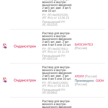
вен­но­го и внут­ри­
мышеч­но­го вве­дения
2 мг/1 мл: амп. 4 мл 5
или 10 шт.
РУ: ЛП-№(002528)-
(РГ-RU) от 13.06.23
Предыдущий РУ:
ЛС-001020
Рас­твор для внут­ри­
вен­но­го и внут­ри­
мышеч­но­го вве­дения
2 мг/1 мл: амп. 2 мл
БИОСИНТЕЗ
или 4 мл 5 или 10 шт.
Ондансетрон
(Россия)
РУ: ЛП-№(007691)-
(РГ-RU) от 15.11.24
Предыдущий РУ:
ЛП-005134
Рас­твор для внут­ри­
вен­но­го и внут­ри­
мышеч­но­го вве­дения
2 мг/1 мл: амп. 2 мл
(Россия)
АТОЛЛ
или 4 мл 5 или 10 шт.
Ондансетрон
Произведено:
ОЗОН
РУ: ЛП-№(012066)-
(Россия)
(РГ-RU) от 09.10.25
Предыдущий РУ:
ЛП-003842
Рас­твор для внут­ри­
вен­но­го и внут­ри­
мышеч­но­го вве­дения