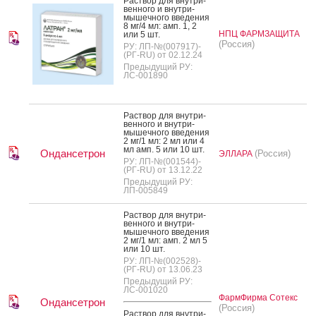
Рас­твор для внут­ри­
вен­но­го и внут­ри­
мышеч­но­го вве­дения
8 мг/4 мл: амп. 1, 2
НПЦ ФАРМЗАЩИТА
или 5 шт.
(Россия)
РУ: ЛП-№(007917)-
(РГ-RU) от 02.12.24
Предыдущий РУ:
ЛС-001890
Рас­твор для внут­ри­
вен­но­го и внут­ри­
мышеч­но­го вве­дения
2 мг/1 мл: 2 мл или 4
мл амп. 5 или 10 шт.
Ондансетрон
(Россия)
ЭЛЛАРА
РУ: ЛП-№(001544)-
(РГ-RU) от 13.12.22
Предыдущий РУ:
ЛП-005849
Рас­твор для внут­ри­
вен­но­го и внут­ри­
мышеч­но­го вве­дения
2 мг/1 мл: амп. 2 мл 5
или 10 шт.
РУ: ЛП-№(002528)-
(РГ-RU) от 13.06.23
Предыдущий РУ:
ЛС-001020
ФармФирма Сотекс
Ондансетрон
(Россия)
Рас­твор для внут­ри­