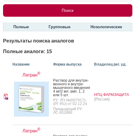
Полные
Групповые
Нозологические
Результаты поиска аналогов
Полные аналоги: 15
Название
Форма выпуска
Владелец рег. уд.
®
Латран
Рас­твор для внут­ри­
вен­но­го и внут­ри­
мышеч­но­го вве­дения
4 мг/2 мл: амп. 1, 2
НПЦ ФАРМЗАЩИТА
или 5 шт.
(Россия)
РУ: ЛП-№(007917)-
(РГ-RU) от 02.12.24
Предыдущий РУ:
ЛС-001890
®
Латран