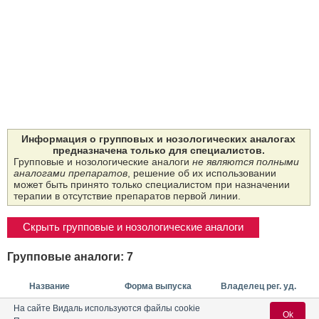
Информация о групповых и нозологических аналогах
предназначена только для специалистов.
Групповые и нозологические аналоги
не являются полными
аналогами препаратов
, решение об их использовании
может быть принято только специалистом при назначении
терапии в отсутствие препаратов первой линии.
Скрыть групповые и нозологические аналоги
Групповые аналоги: 7
Название
Форма выпуска
Владелец рег. уд.
На сайте Видаль используются файлы cookie
Кон­цен­трат для при­
Ok
готов­ле­ния рас­тво­ра