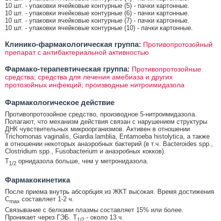
10 шт. - упаковки ячейковые контурные (5) - пачки картонные.
10 шт. - упаковки ячейковые контурные (6) - пачки картонные.
10 шт. - упаковки ячейковые контурные (7) - пачки картонные.
10 шт. - упаковки ячейковые контурные (10) - пачки картонные.
Клинико-фармакологическая группа:
Противопротозойный
препарат с антибактериальной активностью
Фармако-терапевтическая группа:
Противопротозойные
средства; средства для лечения амебиаза и других
протозойных инфекций; производные нитроимидазола
Фармакологическое действие
Противопротозойное средство, производное 5-нитроимидазола.
Полагают, что механизм действия связан с нарушением структуры
ДНК чувствительных микроорганизмов. Активен в отношении
Trichomonas vaginalis, Giardia lamblia, Entamoeba histolytica, а также
в отношении некоторых анаэробных бактерий (в т.ч. Bacteroides spp.,
Clostridium spp., Fusobacterium и анаэробных кокков).
Т
орнидазола больше, чем у метронидазола.
1/2
Фармакокинетика
После приема внутрь абсорбция из ЖКТ высокая. Время достижения
C
составляет 1-2 ч.
max
Связывание с белками плазмы составляет 15% или более.
Проникает через ГЭБ. T
- около 13 ч.
1/2