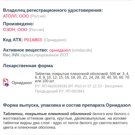
Владелец регистрационного удостоверения:
АТОЛЛ, ООО
(Россия)
Произведено:
ОЗОН, ООО
(Россия)
Код ATX:
P01AB03
(Орнидазол)
Активное вещество:
орнидазол
(ornidazole)
Rec.INN
зарегистрированное ВОЗ
Лекарственная форма
Таблетки, покрытые пленочной оболочкой, 500 мг: 3, 4,
6, 8, 9, 10, 12, 15, 16, 18, 20, 21, 24, 28, 30, 40, 50, 60, 70
или 100 шт.
Орнидазол
РУ: ЛП-№(003928)-(РГ-RU) от 07.12.23
- Бессрочно
Предыдущий РУ: ЛП-002883
Форма выпуска, упаковка и состав препарата Орнидазол
Таблетки, покрытые пленочной оболочкой
белого или белого с
желтоватым оттенком цвета, круглые, двояковыпуклые; на изломе
таблетки видны два слоя - ядро от почти белого до светло-желтого
цвета и пленочная оболочка.