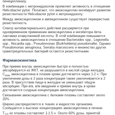
пенициллиназу.
В комбинации с метронидазолом проявляет активность в отношении
Helicobacter pylori. Полагают, что амоксициллин ингибирует развитие
резистентности Helicobacter pylori к метронидазолу.
Между амоксициллином и ампициллином существует перекрестная
резистентность.
Спектр антибактериального действия расширяется при
одновременном применении амоксициллина и ингибитора бета-
лактамаз клавулановой кислоты. В этой комбинации повышается
активность амоксициллина в отношении Bacteroides spp., Legionella
spp., Nocardia spp., Pseudomonas (Burkholderia) pseudomallei. Однако
Pseudomonas aeruginosa, Serratia marcescens и множество других
грамотрицательных бактерий остаются резистентными.
Фармакокинетика
При приеме внутрь амоксициллин быстро и полностью
абсорбируется из ЖКТ, не разрушается в кислой среде желудка.
C
амоксициллина в плазме крови достигается через 1-2 ч. При
max
увеличении дозы в 2 раза концентрация также увеличивается в 2
раза. В присутствии пищи в желудке не уменьшает общую
абсорбцию. При в/в, в/м введении и приеме внутрь в крови
достигаются сходные концентрации амоксициллина.
Связывание амоксициллина с белками плазмы составляет около
20%.
Широко распределяется в тканях и жидкостях организма.
Сообщается о высоких концентрациях амоксициллина в печени.
T
из плазмы составляет 1-1.5 ч. Около 60% дозы, принятой
1/2