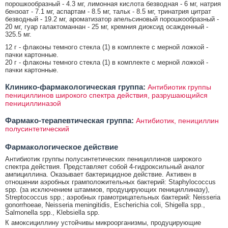
порошкообразный - 4.3 мг, лимонная кислота безводная - 6 мг, натрия
бензоат - 7.1 мг, аспартам - 8.5 мг, тальк - 8.5 мг, тринатрия цитрат
безводный - 19.2 мг, ароматизатор апельсиновый порошкообразный -
20 мг, гуар галактоманнан - 25 мг, кремния диоксид осажденный -
325.5 мг.
12 г - флаконы темного стекла (1) в комплекте с мерной ложкой -
пачки картонные.
20 г - флаконы темного стекла (1) в комплекте с мерной ложкой -
пачки картонные.
Клинико-фармакологическая группа:
Антибиотик группы
пенициллинов широкого спектра действия, разрушающийся
пенициллиназой
Фармако-терапевтическая группа:
Антибиотик, пенициллин
полусинтетический
Фармакологическое действие
Антибиотик группы полусинтетических пенициллинов широкого
спектра действия. Представляет собой 4-гидроксильный аналог
ампициллина. Оказывает бактерицидное действие. Активен в
отношении аэробных грамположительных бактерий: Staphylococcus
spp. (за исключением штаммов, продуцирующих пенициллиназу),
Streptococcus spp.; аэробных грамотрицательных бактерий: Neisseria
gonorrhoeae, Neisseria meningitidis, Escherichia coli, Shigella spp.,
Salmonella spp., Klebsiella spp.
К амоксициллину устойчивы микроорганизмы, продуцирующие