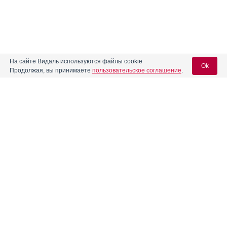
На сайте Видаль используются файлы cookie
Ok
Продолжая, вы принимаете
пользовательское соглашение
.
Содержание
Вход для специалистов
E-mail учетной записи Vidal:
Форма выпуска, упаковка и состав
Клинико-фармакологич. группа
Пароль:
Фармако-терапевтическая группа
Фармакологическое действие
Фармакокинетика
Показания препарата