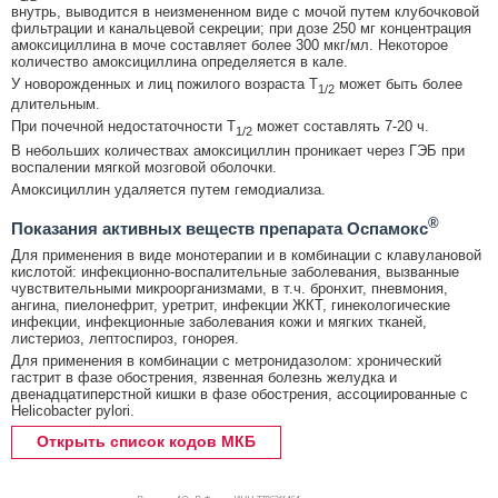
внутрь, выводится в неизмененном виде с мочой путем клубочковой
фильтрации и канальцевой секреции; при дозе 250 мг концентрация
амоксициллина в моче составляет более 300 мкг/мл. Некоторое
количество амоксициллина определяется в кале.
У новорожденных и лиц пожилого возраста T
может быть более
1/2
длительным.
При почечной недостаточности T
может составлять 7-20 ч.
1/2
В небольших количествах амоксициллин проникает через ГЭБ при
воспалении мягкой мозговой оболочки.
Амоксициллин удаляется путем гемодиализа.
®
Показания активных веществ препарата Оспамокс
Для применения в виде монотерапии и в комбинации с клавулановой
кислотой: инфекционно-воспалительные заболевания, вызванные
чувствительными микроорганизмами, в т.ч. бронхит, пневмония,
ангина, пиелонефрит, уретрит, инфекции ЖКТ, гинекологические
инфекции, инфекционные заболевания кожи и мягких тканей,
листериоз, лептоспироз, гонорея.
Для применения в комбинации с метронидазолом: хронический
гастрит в фазе обострения, язвенная болезнь желудка и
двенадцатиперстной кишки в фазе обострения, ассоциированные с
Helicobacter pylori.
Открыть список кодов МКБ