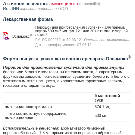
Активное вещество:
амоксициллин
(amoxicillin)
Rec.INN
зарегистрированное ВОЗ
Лекарственная форма
Порошок для приготовления суспензии для приема
внутрь 500 мг/5 мл: фл. 12 г или 20 г в компл. с мерной
ложкой
®
Оспамокс
РУ: ЛС-002012 от 12.03.12
- Отмена гос. регистрации
Дата переоформления: 07.05.18
®
Форма выпуска, упаковка и состав препарата Оспамокс
Порошок для приготовления суспензии для приема внутрь
белого или белого с желтоватым оттенком цвета, с характерным
фруктовым запахом; приготовленная суспензия белого или белого с
желтоватым оттенком цвета, с характерным фруктовым запахом,
горьковато-сладкая на вкус.
5 мл готовой
сусп.
амоксициллина тригидрат
574.1 мг,
что соответствует содержанию
500 мг
амоксициллина
Вспомогательные вещества
: ароматизатор лимонный
порошкообразный - 1.8 мг, ароматизатор персиково-абрикосовый