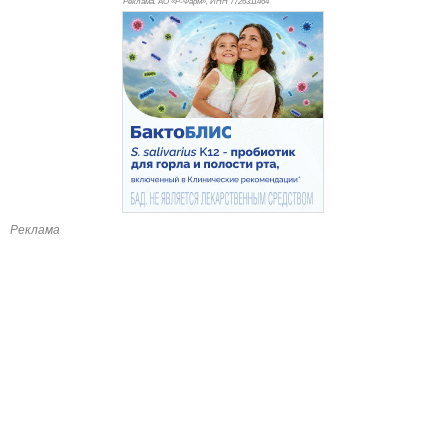
Реклама. АО «Р-Фарм», ИНН 772
6311464
Реклама