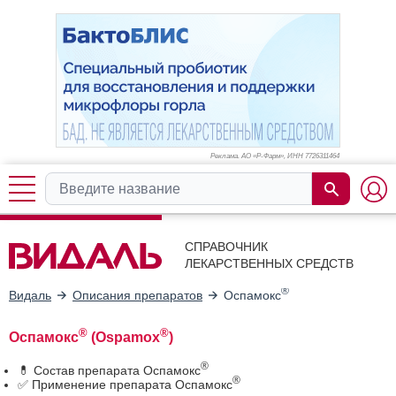
Реклама. АО «Р-Фарм», ИНН 772
6311464
СПРАВОЧНИК
ЛЕКАРСТВЕННЫХ СРЕДСТВ
®
Видаль
Описания препаратов
Оспамокс
®
®
Оспамокс
(Ospamox
)
®
💊 Состав препарата Оспамокс
®
✅ Применение препарата Оспамокс