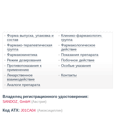
Форма выпуска, упаковка и
Клинико-фармакологич.
состав
группа
Фармако-терапевтическая
Фармакологическое
группа
действие
Фармакокинетика
Показания препарата
Режим дозирования
Побочное действие
Противопоказания к
Особые указания
применению
Лекарственное
Контакты
взаимодействие
Аналоги препарата
Владелец регистрационного удостоверения:
SANDOZ, GmbH
(Австрия)
Код ATX:
J01CA04
(Амоксициллин)