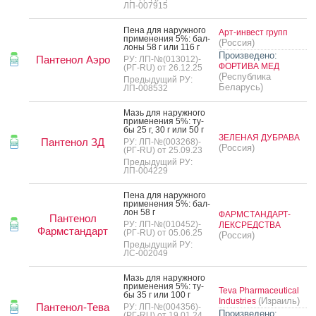
ЛП-007915
Пе­на для на­руж­но­го
Арт-инвест групп
при­мене­ния 5%: бал­
(Россия)
ло­ны 58 г или 116 г
Произведено:
Пантенол Аэро
РУ: ЛП-№(013012)-
ФОРТИВА МЕД
(РГ-RU) от 26.12.25
(Республика
Предыдущий РУ:
Беларусь)
ЛП-008532
Мазь для на­руж­но­го
при­мене­ния 5%: ту­
бы 25 г, 30 г или 50 г
ЗЕЛЕНАЯ ДУБРАВА
Пантенол ЗД
РУ: ЛП-№(003268)-
(Россия)
(РГ-RU) от 25.09.23
Предыдущий РУ:
ЛП-004229
Пе­на для на­руж­но­го
при­мене­ния 5%: бал­
лон 58 г
ФАРМСТАНДАРТ-
Пантенол
РУ: ЛП-№(010452)-
ЛЕКСРЕДСТВА
Фармстандарт
(РГ-RU) от 05.06.25
(Россия)
Предыдущий РУ:
ЛС-002049
Мазь для на­руж­но­го
при­мене­ния 5%: ту­
Teva Pharmaceutical
бы 35 г или 100 г
(Израиль)
Industries
Пантенол-Тева
РУ: ЛП-№(004356)-
Произведено:
(РГ-RU) от 19.01.24