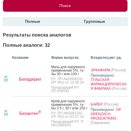
Полные
Групповые
Результаты поиска аналогов
Полные аналоги: 32
Название
Форма выпуска
Владелец рег. уд.
Мазь для на­руж­но­го
(Россия)
ЭРКАФАРМ
при­мене­ния 5%: ту­
бы 30 г или 100 г
Произведено:
Бепадерил
РУ: ЛП-№(006829)-
ТУЛЬСКАЯ
(РГ-RU) от 10.09.24
ФАРМАЦЕВТИЧЕСКА
Предыдущий РУ:
(Россия)
Я ФАБРИКА
ЛП-008591
Крем для на­руж­но­го
(Россия)
БАЙЕР
при­мене­ния 5%: ту­
бы 3.5 г, 30 г или 100 г
Произведено:
GP
®
Бепантен
РУ: ЛП-№(006118)-
GRENZACH
(РГ-RU) от 03.07.24
PRODUKTIONS
Предыдущий РУ: П
(Германия)
N013984/02