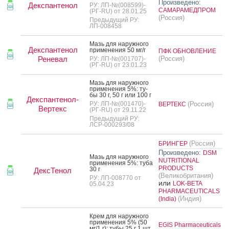
Произведено:
Декспантенол
РУ: ЛП-№(008599)-
САМАРАМЕДПРОМ
(РГ-RU) от 28.01.25
(Россия)
Предыдущий РУ:
ЛП-008458
Мазь для на­руж­но­го
Декспантенол
при­мене­ния 50 мг/г
ПФК ОБНОВЛЕНИЕ
Реневал
(Россия)
РУ: ЛП-№(001707)-
(РГ-RU) от 23.01.23
Мазь для на­руж­но­го
при­мене­ния 5%: ту­
бы 30 г, 50 г или 100 г
Декспантенол-
РУ: ЛП-№(001470)-
(Россия)
ВЕРТЕКС
Вертекс
(РГ-RU) от 29.11.22
Предыдущий РУ:
ЛСР-000293/08
(Россия)
БРИНГЕР
Произведено:
DSM
Мазь для на­руж­но­го
NUTRITIONAL
при­мене­ния 5%: ту­ба
PRODUCTS
30 г
ДексТенол
(Великобритания)
РУ: ЛП-008770 от
или
LOK-BETA
05.04.23
PHARMACEUTICALS
(Индия)
(India)
Крем для на­руж­но­го
при­мене­ния 5% (50
EGIS Pharmaceuticals
мг/1 г): ту­бы 25 г 1 шт.