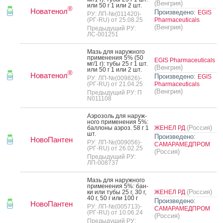
(Венгрия)
или 50 г 1 или 2 шт.
®
Новатенол
Произведено:
EGIS
РУ: ЛП-№(011420)-
(РГ-RU) от 25.08.25
Pharmaceuticals
(Венгрия)
Предыдущий РУ:
ЛС-001251
Мазь для на­руж­но­го
при­мене­ния 5% (50
EGIS Pharmaceuticals
мг/1 г): ту­бы 25 г 1 шт.
(Венгрия)
или 50 г 1 или 2 шт.
®
Новатенол
Произведено:
EGIS
РУ: ЛП-№(009826)-
(РГ-RU) от 21.04.25
Pharmaceuticals
(Венгрия)
Предыдущий РУ: П
N011108
А­эро­золь для на­руж­
но­го при­мене­ния 5%:
(Россия)
бал­ло­ны а­эроз. 58 г 1
ЖЕНЕЛ РД
шт.
Произведено:
НовоПантен
РУ: ЛП-№(009056)-
САМАРАМЕДПРОМ
(РГ-RU) от 26.02.25
(Россия)
Предыдущий РУ:
ЛП-008737
Мазь для на­руж­но­го
при­мене­ния 5%: бан­
(Россия)
ки или ту­бы 25 г, 30 г,
ЖЕНЕЛ РД
40 г, 50 г или 100 г
Произведено:
НовоПантен
РУ: ЛП-№(005713)-
САМАРАМЕДПРОМ
(РГ-RU) от 10.06.24
(Россия)
Предыдущий РУ: