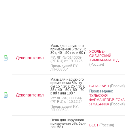
Мазь для на­руж­но­го
при­мене­ния 5 %: 25 г,
УСОЛЬЕ-
30 г, 40 г, 50 г или 60 г
СИБИРСКИЙ
Декспантенол
РУ: ЛП-№(014000)-
ХИМФАРМЗАВОД
(РГ-RU) от 19.03.26
(Россия)
Предыдущий РУ:
ЛП-008504
Мазь для на­руж­но­го
при­мене­ния 5%: ту­
(Россия)
ВИТА ЛАЙН
бы 15 г, 20 г, 25 г, 30 г,
35 г, 40 г, 50 г, 60 г, 70
Произведено:
г, 80 г или 100 г
Декспантенол
ТУЛЬСКАЯ
РУ: ЛП-№(008054)-
ФАРМАЦЕВТИЧЕСКА
(РГ-RU) от 10.12.24
(Россия)
Я ФАБРИКА
Предыдущий РУ:
ЛП-008528
Пе­на для на­руж­но­го
при­мене­ния 5%: бал­
(Россия)
ВЕСТ
лон 58 г