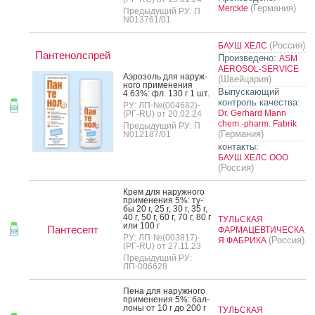
(Германия)
Merckle
Предыдущий РУ: П
N013761/01
(Россия)
БАУШ ХЕЛС
Пантенолспрей
Произведено:
ASM
AEROSOL-SERVICE
А­эро­золь для на­руж­
(Швейцария)
но­го при­мене­ния
Выпускающий
4.63%: фл. 130 г 1 шт.
контроль качества:
РУ: ЛП-№(004682)-
Dr. Gerhard Mann
(РГ-RU) от 20.02.24
chem.-pharm. Fabrik
Предыдущий РУ: П
(Германия)
N012187/01
контакты:
БАУШ ХЕЛС ООО
(Россия)
Крем для на­руж­но­го
при­мене­ния 5%: ту­
бы 20 г, 25 г, 30 г, 35 г,
40 г, 50 г, 60 г, 70 г, 80 г
ТУЛЬСКАЯ
или 100 г
Пантесепт
ФАРМАЦЕВТИЧЕСКА
РУ: ЛП-№(003817)-
(Россия)
Я ФАБРИКА
(РГ-RU) от 27.11.23
Предыдущий РУ:
ЛП-006628
Пе­на для на­руж­но­го
при­мене­ния 5%: бал­
ло­ны от 10 г до 200 г
ТУЛЬСКАЯ