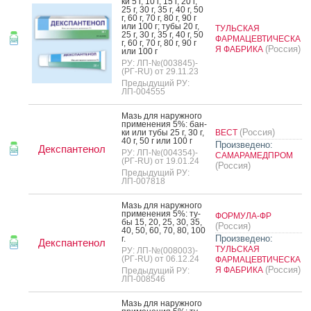
ки 5 г, 10 г, 15 г, 20 г,
25 г, 30 г, 35 г, 40 г, 50
г, 60 г, 70 г, 80 г, 90 г
или 100 г; ту­бы 20 г,
ТУЛЬСКАЯ
25 г, 30 г, 35 г, 40 г, 50
ФАРМАЦЕВТИЧЕСКА
г, 60 г, 70 г, 80 г, 90 г
(Россия)
Я ФАБРИКА
или 100 г
РУ: ЛП-№(003845)-
(РГ-RU) от 29.11.23
Предыдущий РУ:
ЛП-004555
Мазь для на­руж­но­го
при­мене­ния 5%: бан­
(Россия)
ки или ту­бы 25 г, 30 г,
ВЕСТ
40 г, 50 г или 100 г
Произведено:
Декспантенол
РУ: ЛП-№(004354)-
САМАРАМЕДПРОМ
(РГ-RU) от 19.01.24
(Россия)
Предыдущий РУ:
ЛП-007818
Мазь для на­руж­но­го
при­мене­ния 5%: ту­
ФОРМУЛА-ФР
бы 15, 20, 25, 30, 35,
(Россия)
40, 50, 60, 70, 80, 100
Произведено:
г.
Декспантенол
ТУЛЬСКАЯ
РУ: ЛП-№(008003)-
(РГ-RU) от 06.12.24
ФАРМАЦЕВТИЧЕСКА
(Россия)
Я ФАБРИКА
Предыдущий РУ:
ЛП-008546
Мазь для на­руж­но­го