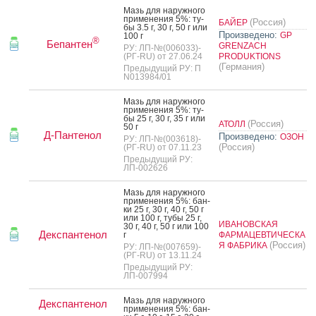
Мазь для на­руж­но­го
при­мене­ния 5%: ту­
(Россия)
БАЙЕР
бы 3.5 г, 30 г, 50 г или
Произведено:
GP
100 г
®
Бепантен
GRENZACH
РУ: ЛП-№(006033)-
(РГ-RU) от 27.06.24
PRODUKTIONS
(Германия)
Предыдущий РУ: П
N013984/01
Мазь для на­руж­но­го
при­мене­ния 5%: ту­
бы 25 г, 30 г, 35 г или
(Россия)
АТОЛЛ
50 г
Д-Пантенол
Произведено:
ОЗОН
РУ: ЛП-№(003618)-
(Россия)
(РГ-RU) от 07.11.23
Предыдущий РУ:
ЛП-002626
Мазь для на­руж­но­го
при­мене­ния 5%: бан­
ки 25 г, 30 г, 40 г, 50 г
или 100 г, ту­бы 25 г,
ИВАНОВСКАЯ
30 г, 40 г, 50 г или 100
Декспантенол
г
ФАРМАЦЕВТИЧЕСКА
(Россия)
Я ФАБРИКА
РУ: ЛП-№(007659)-
(РГ-RU) от 13.11.24
Предыдущий РУ:
ЛП-007994
Мазь для на­руж­но­го
Декспантенол
при­мене­ния 5%: бан­