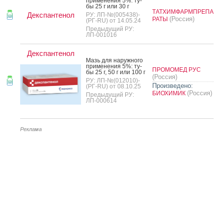
при­мене­ния 5%: ту­
бы 25 г или 30 г
ТАТХИМФАРМПРЕПА
Декспантенол
РУ: ЛП-№(005438)-
(Россия)
РАТЫ
(РГ-RU) от 14.05.24
Предыдущий РУ:
ЛП-001016
Декспантенол
Мазь для на­руж­но­го
при­мене­ния 5%: ту­
ПРОМОМЕД РУС
бы 25 г, 50 г или 100 г
(Россия)
РУ: ЛП-№(012010)-
Произведено:
(РГ-RU) от 08.10.25
(Россия)
БИОХИМИК
Предыдущий РУ:
ЛП-000614
Реклама