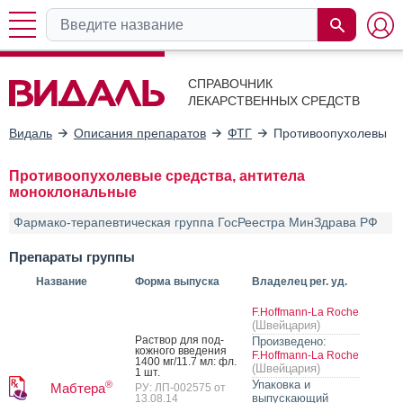
СПРАВОЧНИК
ЛЕКАРСТВЕННЫХ СРЕДСТВ
Видаль
Описания препаратов
ФТГ
Противоопухолевые с
Противоопухолевые средства, антитела
моноклональные
Фармако-терапевтическая группа ГосРеестра МинЗдрава РФ
Препараты группы
Название
Форма выпуска
Владелец рег. уд.
F.Hoffmann-La Roche
(Швейцария)
Рас­твор для под­
Произведено:
кожно­го вве­дения
F.Hoffmann-La Roche
1400 мг/11.7 мл: фл.
(Швейцария)
1 шт.
Упаковка и
®
Мабтера
РУ: ЛП-002575 от
выпускающий
13.08.14