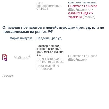
контроль качества:
Дата
переоформления:
F.Hoffmann-La Roche
07.10.22
или
(Швейцария)
ФАРМСТАНДАРТ-
(Россия)
УфаВИТА
Описания препаратов с недействующими рег. уд. или не
поставляемые на рынок РФ
Форма выпуска
Владелец рег. уд.
Рас­твор для под­
кожно­го вве­дения
1600 мг/13.4 мл: фл.
1 шт.
F.Hoffmann-La Roche
®
Мабтера
РУ: ЛП-№(000358)-
(Швейцария)
(РГ-RU) от 13.09.21
Предыдущий РУ:
ЛП-005709
Реклама