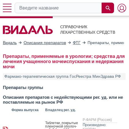
СПРАВОЧНИК
ЛЕКАРСТВЕННЫХ СРЕДСТВ
Видаль
Описания препаратов
ФТГ
Препараты, применяе
Препараты, применяемые в урологии; средства для
лечения учащенного мочеиспускания и недержания
мочи
Фармако-терапевтическая группа ГосРеестра МинЗдрава РФ
Препараты группы
Описания препаратов с недействующими рег. уд. или не
поставляемые на рынок РФ
Форма выпуска
Владелец рег. уд.
(Россия)
Р-ФАРМ
Таб­летки, пок­ры­тые
Произведено:
пле­ноч­ной обо­лоч­