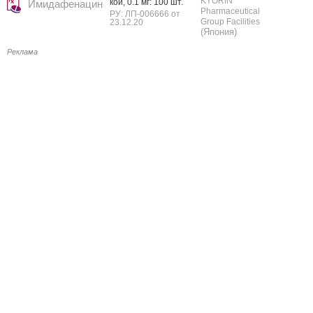
KYORIN
кой, 0.1 мг: 100 шт.
Имидафенацин
Pharmaceutical
РУ: ЛП-006666 от
Group Facilities
23.12.20
(Япония)
Реклама