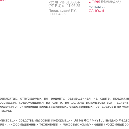
(Ирландия)
Limited
РУ: ЛП-№(010535)-
(РГ-RU) от 11.06.25
контакты:
Предыдущий РУ:
САНОФИ
ЛП-004339
епаратах, отпускаемых по рецепту, размещенная на сайте, предназн
формация, содержащаяся на сайте, не должна использоваться пациен
решения о применении представленных лекарственных препаратов и не мож
 врача.
егистрации средства массовой информации Эл № ФС77-79153 выдано Федер
вязи, информационных технологий и массовых коммуникаций (Роскомнадзор