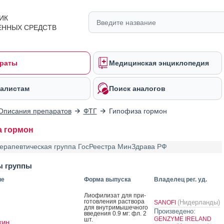
ИК
ЕННЫХ СРЕДСТВ
раты
Медицинская энциклопедия
алистам
Поиск аналогов
Описания препаратов
ФТГ
Гипофиза гормон
 гормон
ерапевтическая группа ГосРеестра МинЗдрава РФ
ы группы
ие
Форма выпуска
Владелец рег. уд.
Ли­офи­лизат для при­
готов­ле­ния рас­тво­ра
(Нидерланды)
SANOFI
для внут­ри­мышеч­но­го
Произведено:
вве­дения 0.9 мг: фл. 2
GENZYME IRELAND
шт.
жин