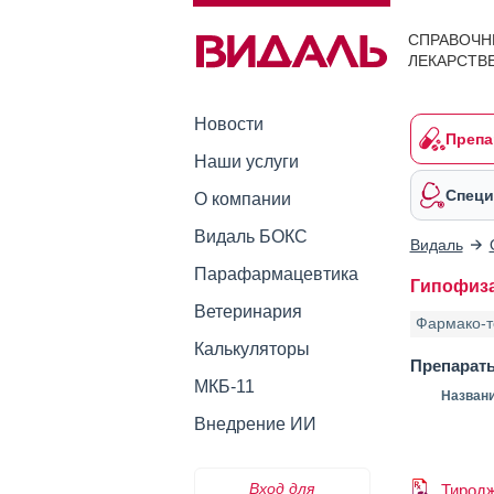
СПРАВОЧН
ЛЕКАРСТВ
Новости
Препа
Наши услуги
Специ
О компании
Видаль БОКС
Видаль
Парафармацевтика
Гипофиза
Ветеринария
Фармако-т
Калькуляторы
Препарат
МКБ-11
Назван
Внедрение ИИ
Вход для
Тирод