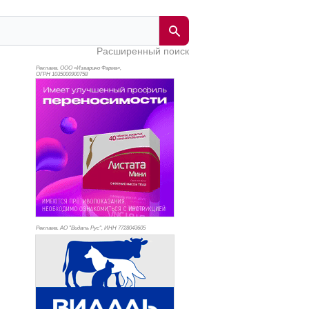
Расширенный поиск
Реклама. ООО «Изварино Фарма»,
ОГРН 103
5000900758
Реклама. АО "Видаль Рус", ИНН 772
8043605