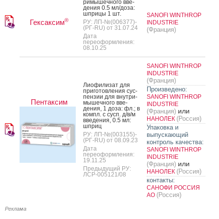
ри­мышеч­но­го вве­
дения 0.5 мл/до­за:
шпри­цы 1 шт.
SANOFI WINTHROP
®
Гексаксим
РУ: ЛП-№(006377)-
INDUSTRIE
(РГ-RU) от 31.07.24
(Франция)
Дата
переоформления:
08.10.25
SANOFI WINTHROP
INDUSTRIE
(Франция)
Ли­офи­лизат для
Произведено:
при­готов­ле­ния сус­
пензии для внут­ри­
SANOFI WINTHROP
Пентаксим
мышеч­но­го вве­
INDUSTRIE
дения, 1 до­за: фл.; в
или
(Франция)
компл. с сусп. д/в/м
(Россия)
НАНОЛЕК
вве­дения, 0.5 мл:
шприц
Упаковка и
РУ: ЛП-№(003155)-
выпускающий
(РГ-RU) от 08.09.23
контроль качества:
Дата
SANOFI WINTHROP
переоформления:
INDUSTRIE
19.11.25
или
(Франция)
Предыдущий РУ:
(Россия)
НАНОЛЕК
ЛСР-005121/08
контакты:
САНОФИ РОССИЯ
(Россия)
АО
Реклама