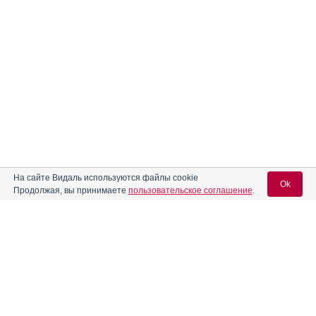
На сайте Видаль используются файлы cookie
Ok
Продолжая, вы принимаете
пользовательское соглашение
.
Вход для специалистов
E-mail учетной записи Vidal:
Пароль:
Реклама. ООО «Мерц Фарма», ИНН 771
4689244