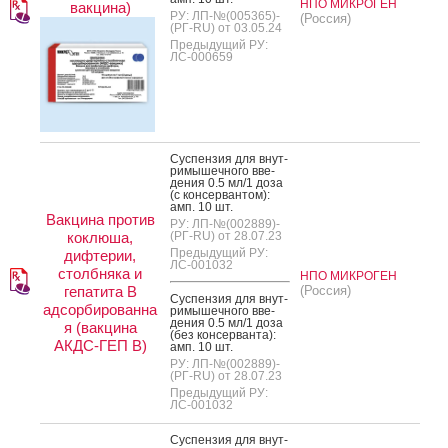
НПО МИКРОГЕН
вакцина)
РУ: ЛП-№(005365)-
(Россия)
(РГ-RU) от 03.05.24
Предыдущий РУ:
ЛС-000659
Сус­пензия для внут­
ри­мышеч­но­го вве­
дения 0.5 мл/1 до­за
(с кон­серван­том):
амп. 10 шт.
Вакцина против
РУ: ЛП-№(002889)-
коклюша,
(РГ-RU) от 28.07.23
Предыдущий РУ:
дифтерии,
ЛС-001032
столбняка и
НПО МИКРОГЕН
гепатита В
(Россия)
Сус­пензия для внут­
адсорбированна
ри­мышеч­но­го вве­
дения 0.5 мл/1 до­за
я (вакцина
(без кон­серван­та):
АКДС-ГЕП В)
амп. 10 шт.
РУ: ЛП-№(002889)-
(РГ-RU) от 28.07.23
Предыдущий РУ:
ЛС-001032
Сус­пензия для внут­