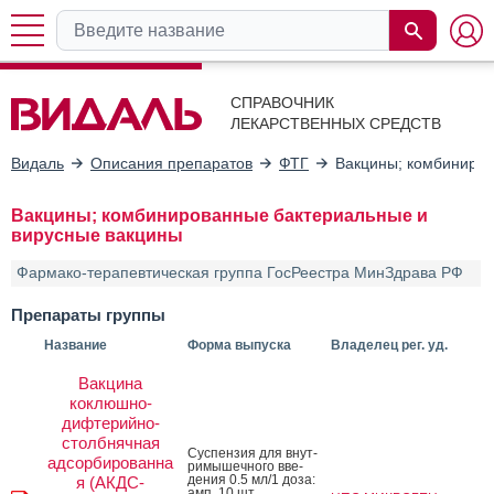
СПРАВОЧНИК
ЛЕКАРСТВЕННЫХ СРЕДСТВ
Видаль
Описания препаратов
ФТГ
Вакцины; комбиниров
Вакцины; комбинированные бактериальные и
вирусные вакцины
Фармако-терапевтическая группа ГосРеестра МинЗдрава РФ
Препараты группы
Название
Форма выпуска
Владелец рег. уд.
Вакцина
коклюшно-
дифтерийно-
столбнячная
Сус­пензия для внут­
адсорбированна
ри­мышеч­но­го вве­
дения 0.5 мл/1 до­за:
я (АКДС-
амп. 10 шт.