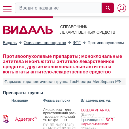
СПРАВОЧНИК
ЛЕКАРСТВЕННЫХ СРЕДСТВ
Видаль
Описания препаратов
ФТГ
Противоопухолевые п
Противоопухолевые препараты; моноклональные
антитела и конъюгаты антитело-лекарственное
средство; другие моноклональные антитела и
конъюгаты антитело-лекарственное средство
Фармако-терапевтическая группа ГосРеестра МинЗдрава РФ
Препараты группы
Название
Форма выпуска
Владелец рег. уд.
Ли­офи­лизат для
TAKEDA PHARMA
при­готов­ле­ния рас­
(Дания)
тво­ра для ин­фу­зий
®
Адцетрис
Произведено:
БСП
50 мг: фл. 1 шт.
Фармасьютикалс
РУ: ЛП-№(001849)-
(Италия)
(ГП-RU) от 02.04.24