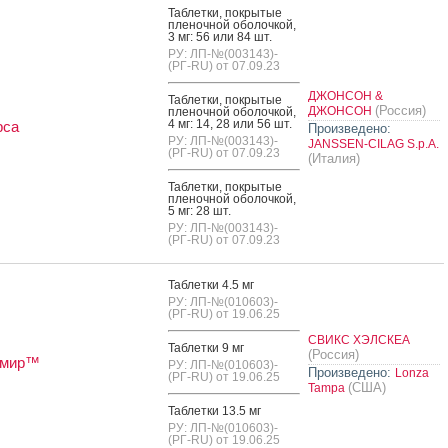
Таб­летки, пок­ры­тые
пле­ноч­ной обо­лоч­кой,
3 мг: 56 или 84 шт.
РУ: ЛП-№(003143)-
(РГ-RU) от 07.09.23
ДЖОНСОН &
Таб­летки, пок­ры­тые
(Россия)
ДЖОНСОН
пле­ноч­ной обо­лоч­кой,
4 мг: 14, 28 или 56 шт.
рса
Произведено:
РУ: ЛП-№(003143)-
JANSSEN-CILAG S.p.A.
(РГ-RU) от 07.09.23
(Италия)
Таб­летки, пок­ры­тые
пле­ноч­ной обо­лоч­кой,
5 мг: 28 шт.
РУ: ЛП-№(003143)-
(РГ-RU) от 07.09.23
Таб­летки 4.5 мг
РУ: ЛП-№(010603)-
(РГ-RU) от 19.06.25
СВИКС ХЭЛСКЕА
Таб­летки 9 мг
(Россия)
умир™
РУ: ЛП-№(010603)-
Произведено:
Lonza
(РГ-RU) от 19.06.25
(США)
Tampa
Таб­летки 13.5 мг
РУ: ЛП-№(010603)-
(РГ-RU) от 19.06.25