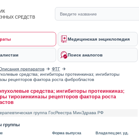
ИК
ЕННЫХ СРЕДСТВ
раты
Медицинская энциклопедия
алистам
Поиск аналогов
Описания препаратов
ФТГ
холевые средства; ингибиторы протеинкиназ; ингибиторы
азы рецепторов фактора роста фибробластов
пухолевые средства; ингибиторы протеинкиназ;
ры тирозинкиназы рецепторов фактора роста
астов
ерапевтическая группа ГосРеестра МинЗдрава РФ
ы группы
ие
Форма выпуска
Владелец рег. уд.