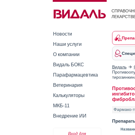
СПРАВОЧН
ЛЕКАРСТВ
Новости
Препа
Наши услуги
Специ
О компании
Видаль БОКС
Видаль
Противоопу
Парафармацевтика
тирозинкин
Ветеринария
Противоо
ингибито
Калькуляторы
фибробл
МКБ-11
Фармако-т
Внедрение ИИ
Препарат
Назван
Вход для