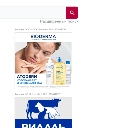
Расширенный поиск
Реклама. ООО «НАОС Восток», ИНН 772
0394094
Реклама. АО "Видаль Рус", ИНН 772
8043605