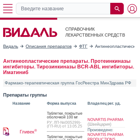
СПРАВОЧНИК
ЛЕКАРСТВЕННЫХ СРЕДСТВ
Видаль
Описания препаратов
ФТГ
Антинеопластические
Антинеопластические препараты. Протеинкиназы
ингибиторы. Тирозинкиназы BCR-ABL ингибиторы.
Иматиниб
Фармако-терапевтическая группа ГосРеестра МинЗдрава РФ
Препараты группы
Название
Форма выпуска
Владелец рег. уд.
Таб­летки, пок­ры­тые
обо­лоч­кой 100 мг
NOVARTIS PHARMA
РУ: ЛП-№(005299)-
(Швейцария)
(ГП-RU) от 13.05.25
Произведено:
®
Гливек
NOVARTIS PHARMA
Таб­летки, пок­ры­тые
PRODUCTIONS