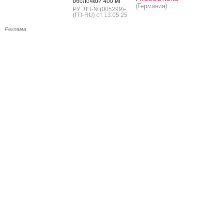
обо­лоч­кой 400 мг
(Германия)
РУ: ЛП-№(005299)-
(ГП-RU) от 13.05.25
Реклама