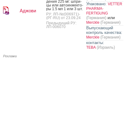
дения 225 мг: шпри­
Упаковано:
VETTER
цы или ав­то­ин­жекто­
PHARMA-
ры 1.5 мл 1 или 3 шт.
Аджови
FERTIGUNG
РУ: ЛП-№(006971)-
или
(Германия)
(РГ-RU) от 23.09.24
(Германия)
Merckle
Предыдущий РУ:
ЛП-006070
Выпускающий
контроль качества:
(Германия)
Merckle
контакты:
(Израиль)
ТЕВА
Реклама