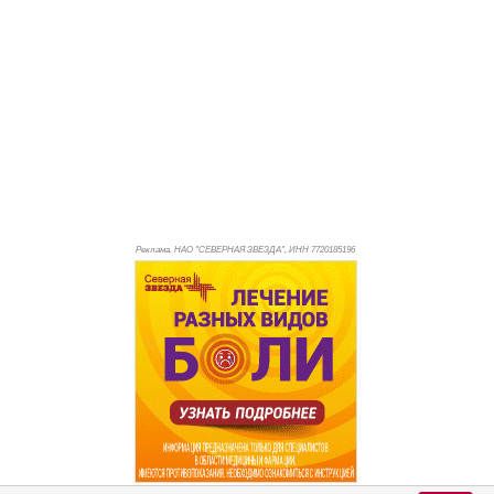
Реклама. НАО "СЕВЕРНАЯ ЗВЕЗДА", ИНН 772
0185196