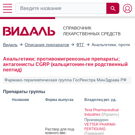
СПРАВОЧНИК
ЛЕКАРСТВЕННЫХ СРЕДСТВ
Видаль
Описания препаратов
ФТГ
Анальгетики; против
Анальгетики; противомигренозные препараты;
антагонисты CGRP (кальцитонин-ген родственный
пептид)
Фармако-терапевтическая группа ГосРеестра МинЗдрава РФ
Препараты группы
Название
Форма выпуска
Владелец рег. уд.
Teva Pharmaceutical
(Израиль)
Industries
Произведено:
VETTER PHARMA-
FERTIGUNG
Рас­твор для под­
кожно­го вве­
(Германия)