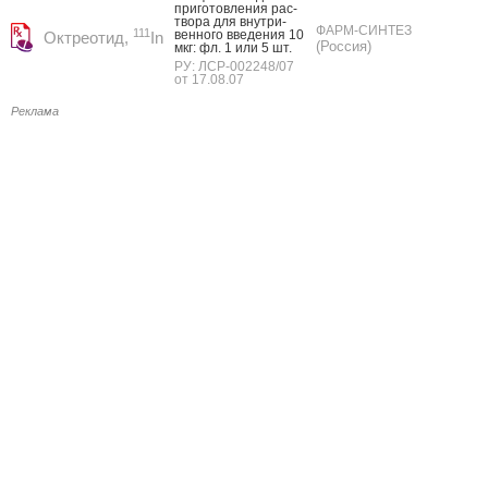
при­готов­ле­ния рас­
тво­ра для внут­ри­
ФАРМ-СИНТЕЗ
111
вен­но­го вве­дения 10
Октреотид,
In
(Россия)
мкг: фл. 1 или 5 шт.
РУ: ЛСР-002248/07
от 17.08.07
Реклама