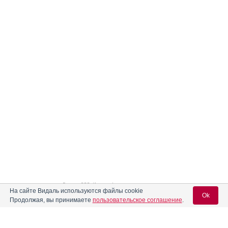
Реклама. ООО «Изварино Фарма»,
ОГРН 103
5000900758
На сайте Видаль используются файлы cookie
Ok
Продолжая, вы принимаете
пользовательское соглашение
.