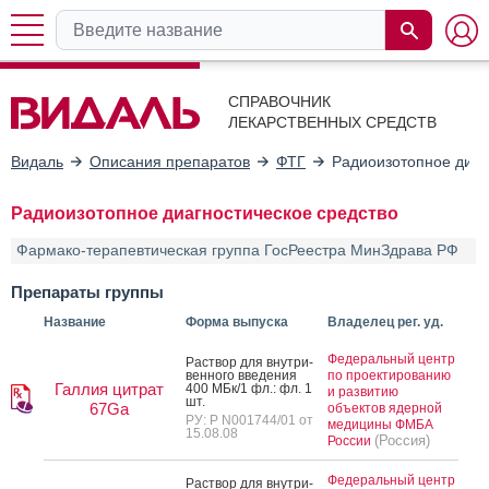
СПРАВОЧНИК
ЛЕКАРСТВЕННЫХ СРЕДСТВ
Видаль
Описания препаратов
ФТГ
Радиоизотопное диаг
Радиоизотопное диагностическое средство
Фармако-терапевтическая группа ГосРеестра МинЗдрава РФ
Препараты группы
Название
Форма выпуска
Владелец рег. уд.
Федеральный центр
Рас­твор для внут­ри­
вен­но­го вве­дения
по проектированию
Галлия цитрат
400 МБк/1 фл.: фл. 1
и развитию
шт.
67Ga
объектов ядерной
РУ: Р N001744/01 от
медицины ФМБА
15.08.08
(Россия)
России
Федеральный центр
Рас­твор для внут­ри­