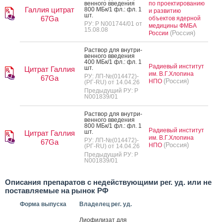
вен­но­го вве­дения
по проектированию
Галлия цитрат
800 МБк/1 фл.: фл. 1
и развитию
шт.
67Ga
объектов ядерной
РУ: Р N001744/01 от
медицины ФМБА
15.08.08
(Россия)
России
Рас­твор для внут­ри­
вен­но­го вве­дения
400 МБк/1 фл.: фл. 1
Радиевый институт
шт.
Цитрат Галлия
им. В.Г.Хлопина
РУ: ЛП-№(014472)-
67Ga
(Россия)
НПО
(РГ-RU) от 14.04.26
Предыдущий РУ: Р
N001839/01
Рас­твор для внут­ри­
вен­но­го вве­дения
800 МБк/1 фл.: фл. 1
Радиевый институт
шт.
Цитрат Галлия
им. В.Г.Хлопина
РУ: ЛП-№(014472)-
67Ga
(Россия)
НПО
(РГ-RU) от 14.04.26
Предыдущий РУ: Р
N001839/01
Описания препаратов с недействующими рег. уд. или не
поставляемые на рынок РФ
Форма выпуска
Владелец рег. уд.
Ли­офи­лизат для