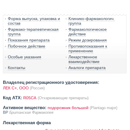
Форма выпуска, упаковка и
Клинико-фармакологич.
состав
группа
Фармако-терапевтическая
Фармакологическое
группа
действие
Показания препарата
Режим дозирования
Побочное действие
Противопоказания к
применению
Особые указания
Лекарственное
взаимодействие
Контакты
Аналоги препарата
Владелец регистрационного удостоверения:
ЛЕК С+, ООО
(Россия)
Код ATX:
R05CA
(Отхаркивающие препараты)
Активное вещество:
подорожник большой
(Plantago major)
BP
Британская Фармакопея
Лекарственная форма