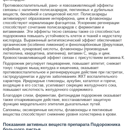
Противовоспалительный, рано- и язвозаживляющий эффекты
связаны с наличием полисахаридов, пектиновых и дубильных
веществ, бензойной и салициловой кислот. Полисахариды
активизируют образование интерферона, цинк и флавоноиды
способствуют нормализации фагоцитоза. Ускорению регенерации
способствует сочетание полисахаридов с ферментами и
витаминами. Эти эффекты тесно связаны также со способностью
подорожника повышать устойчивость клеток и тканей к недостатку
кислорода. Выраженный антигипоксический эффект обеспечивают
органические (особенно лимонная) и фенолкарбоновые (феруловая,
кофейная, кумаровая) кислоты, флавоноиды (производные
лютеолина, кверцетина, апигенина), витамин С, медь и цинк.
Кровоостанавливающий эффект связан с присутствием витамина К.
Подорожник регулирует пищеварение, повышает аппетит, снижает
тонус гладких мышц желудка и кишечника, оказывает
противовоспалительное и регенерирующее действие при гастритах,
гастродуоденитах и других заболеваниях ЖКТ воспалительного
характера. Иридоидные гликозиды, аукубин, каталпол и горечи,
входящие в его состав, усиливают секрецию желудочного сока,
повышают кислотность желудочного содержимого.
Благодаря слизи, ферментам, фитонцидам подорожник оказывает
также отхаркивающее действие, восстанавливает защитную
функцию мерцательного эпителия дыхательных путей.
Сапонины, оксикоричные кислоты, флавоноиды и пектиновые
вещества способствуют снижению уровня холестерина в крови.
Показания активных веществ препарата Подорожника
большого листья