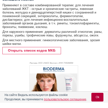
Применяют в составе комбинированной терапии: для лечения
заболеваний ЖКТ - острые и хронические гастриты, язвенная
болезнь желудка и двенадцатиперстной кишки с сохраненной и
пониженной секрецией, энтероколиты, ферментопатии,
дисбактериоз; для лечения инфекционно-воспалительных
заболеваний органов дыхания, в т.ч. риниты, тонзиллофарингиты,
бронхиты, пневмонии, коклюш.
Для наружного применения: дерматиты различной этиологии, раны,
порезы, ушибы, трофические язвы, фурункулы, абсцессы, ожоги.
Для местного применения: гинекологические заболевания, эрозия
шейки матки.
Открыть список кодов МКБ
Реклама. ООО «НАОС Восток», ИНН 772
0394094
На сайте Видаль используются файлы cookie
Ok
Продолжая, вы принимаете
пользовательское соглашение
.