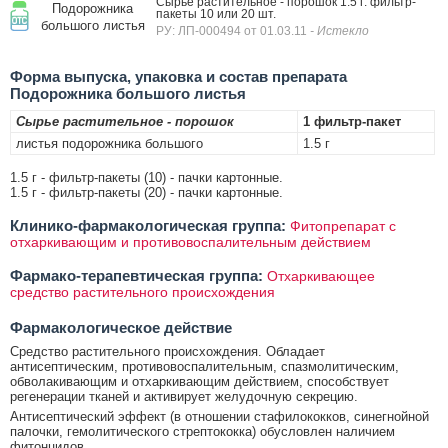
Сырье растительное - порошок 1.5 г: фильтр-
Подорожника
пакеты 10 или 20 шт.
большого листья
РУ: ЛП-000494 от 01.03.11
- Истекло
Форма выпуска, упаковка и состав препарата
Подорожника большого листья
Сырье растительное - порошок
1 фильтр-пакет
листья подорожника большого
1.5 г
1.5 г - фильтр-пакеты (10) - пачки картонные.
1.5 г - фильтр-пакеты (20) - пачки картонные.
Клинико-фармакологическая группа:
Фитопрепарат с
отхаркивающим и противовоспалительным действием
Фармако-терапевтическая группа:
Отхаркивающее
средство растительного происхождения
Фармакологическое действие
Средство растительного происхождения. Обладает
антисептическим, противовоспалительным, спазмолитическим,
обволакивающим и отхаркивающим действием, способствует
регенерации тканей и активирует желудочную секрецию.
Антисептический эффект (в отношении стафилококков, синегнойной
палочки, гемолитического стрептококка) обусловлен наличием
фитонцидов.