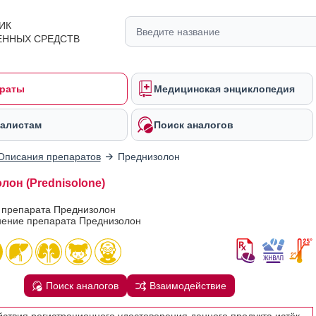
ИК
ЕННЫХ СРЕДСТВ
раты
Медицинская энциклопедия
алистам
Поиск аналогов
Описания препаратов
Преднизолон
лон (Prednisolone)
в препарата Преднизолон
ение препарата Преднизолон
Поиск аналогов
Взаимодействие