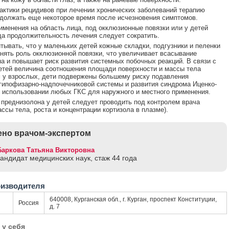
ктики рецидивов при лечении хронических заболеваний терапию
должать еще некоторое время после исчезновения симптомов.
именения на область лица, под окклюзионные повязки или у детей
да продолжительность лечения следует сократить.
тывать, что у маленьких детей кожные складки, подгузники и пеленки
нять роль окклюзионной повязки, что увеличивает всасывание
а и повышает риск развития системных побочных реакций. В связи с
детей величина соотношения площади поверхности и массы тела
 у взрослых, дети подвержены большему риску подавления
гипофизарно-надпочечниковой системы и развития синдрома Иценко-
 использовании любых ГКС для наружного и местного применения.
преднизолона у детей следует проводить под контролем врача
ассы тела, роста и концентрации кортизола в плазме).
но врачом-экспертом
Баркова Татьяна Викторовна
кандидат медицинских наук, стаж 44 годa
оизводителя
640008, Курганская обл., г. Курган, проспект Конституции,
Россия
д. 7
 у себя