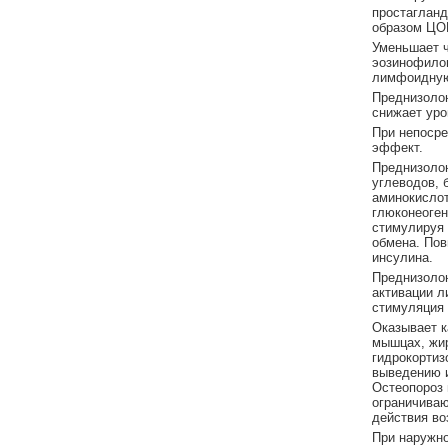
простагланд
образом ЦОГ
Уменьшает ч
эозинофилов
лимфоидную 
Преднизолон
снижает уро
При непосре
эффект.
Преднизоло
углеводов, 
аминокислот
глюконеоген
стимулируя 
обмена. Пов
инсулина.
Преднизолон
активации л
стимуляция 
Оказывает к
мышцах, жир
гидрокортиз
выведению и
Остеопороз 
ограничиваю
действия во
При наружно