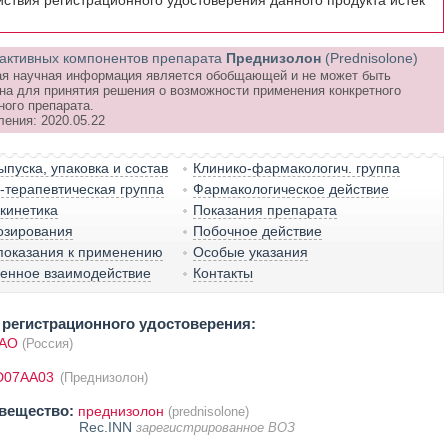
йствия регистрационного удостоверения данного продукта истёк
активных компонентов препарата
Преднизолон
(Prednisolone)
я научная информация является обобщающей и не может быть
на для принятия решения о возможности применения конкретного
ного препарата.
ления: 2020.05.22
пуска, упаковка и состав
Клинико-фармакологич. группа
терапевтическая группа
Фармакологическое действие
кинетика
Показания препарата
озирования
Побочное действие
показания к применению
Особые указания
венное взаимодействие
Контакты
регистрационного удостоверения:
ПАО
(Россия)
D07AA03
(Преднизолон)
вещество:
преднизолон
(prednisolone)
Rec.INN
зарегистрированное ВОЗ