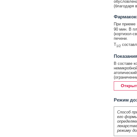
обусловлена
(благодаря 
Фармакок
При приеме 
90 мин. В п
(кортизол-с
печени.
T
составл
1/2
Показания
В составе к
немикробной
атопический
(ограниченн
Открыт
Режим до
Способ пр
его формы
определяе
лекарстве
режиму до