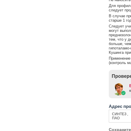
Для профила
следует про
В случае пр
старше 1 го
Следует учи
могут выпол
преднизолон
тем, что у 
больше, чем
гипоталамо-
Кушинга при
Применение 
(контроль м
Провере
Адрес пр
СИНТЕЗ ,
ПАО
Сохраните