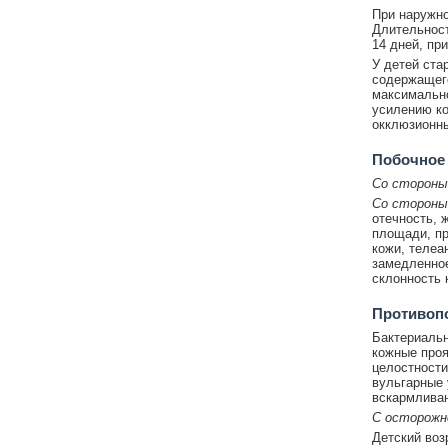
При наружно
Длительност
14 дней, пр
У детей ста
содержащег
максимально
усилению ко
окклюзионны
Побочное
Со стороны
Со стороны
отечность, 
площади, пр
кожи, телеан
замедленное
склонность 
Противоп
Бактериальн
кожные проя
целостности 
вульгарные 
вскармливан
С осторож
Детский воз