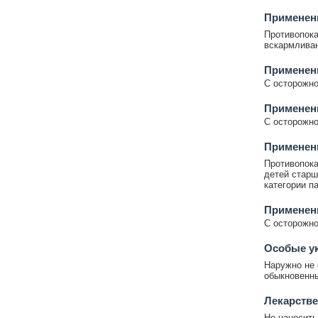
Применени
Противопока
вскармливан
Применен
С осторожно
Применен
С осторожно
Применени
Противопока
детей старш
категории п
Применен
С осторожно
Особые у
Наружно не 
обыкновенны
Лекарстве
Не наносить