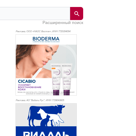
Расширенный поиск
Реклама. ООО «НАОС Восток», ИНН 772
0394094
Реклама. АО "Видаль Рус", ИНН 772
8043605