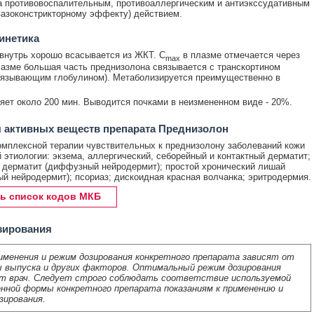
 противовоспалительным, противоаллергическим и антиэкссудативным
вазоконстрикторному эффекту) действием.
инетика
внутрь хорошо всасывается из ЖКТ. C
в плазме отмечается через
max
лазме большая часть преднизолона связывается с транскортином
вязывающим глобулином). Метаболизируется преимущественно в
яет около 200 мин. Выводится почками в неизмененном виде - 20%.
 активных веществ препарата Преднизолон
омплексной терапии чувствительных к преднизолону заболеваний кожи
 этиологии: экзема, аллергический, себорейный и контактный дерматит;
 дерматит (диффузный нейродермит); простой хронический лишай
ый нейродермит); псориаз; дискоидная красная волчанка; эритродермия.
ь список кодов МКБ
зирования
именения и режим дозирования конкретного препарата зависят от
 выпуска и других факторов. Оптимальный режим дозирования
т врач. Следует строго соблюдать соответствие используемой
нной формы конкретного препарата показаниям к применению и
зирования.