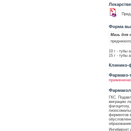
Лекарств
Пред
Форма вып
Мазь для 
преднизол
10 г - тубы 
15 г - тубы 
Клинико-ф
Фармако-т
применени
Фармакол
ГКС. Подавл
миграцию ле
фагоцитозу,
лизосомальн
ферментов в
обусловленн
образование
Ингибирует