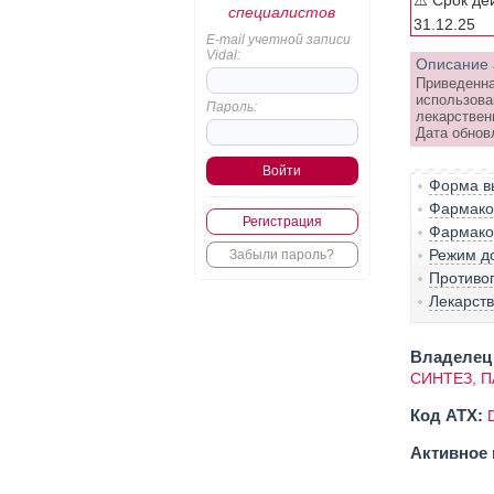
⚠️ Срок де
специалистов
31.12.25
E-mail учетной записи
Vidal:
Описание 
Приведенна
использова
Пароль:
лекарствен
Дата обнов
Форма вы
Фармако-
Регистрация
Фармако
Режим д
Забыли пароль?
Противо
Лекарст
Владелец 
СИНТЕЗ, 
Код ATX:
Активное 