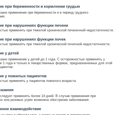
е при беременности и кормлении грудью
зано применение при беременности и в период грудного
ия.
ие при нарушениях функции печени
стью применять при тяжелой хронической печеночной недостаточности.
ие при нарушениях функции почек
стью применять при тяжелой хронической почечной недостаточности.
е у детей
зано применение у детей до 1 года. С осторожностью применять у
е 1 года и только в лекарственных формах, предназначенных для этой
ациентов.
ие у пожилых пациентов
стью применять у пациентов пожилого возраста.
казания
следует применять более 14 дней. В случае применения при
х или розовых угрях возможно обострение заболевания.
нное взаимодействие
 на кожу в области глаз, а также на раневые поверхности.