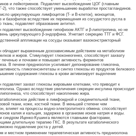
инов и лейкотриенов. Подавляет высвобождение ЦОГ (главным
-2), что также способствует уменьшению выработки простагландинов.
исло циркулирующих лимфоцитов (T- и B-клеток), моноцитов,
 и базофилов вследствие их перемещения из сосудистого русла в
ткань; подавляет образование антител.
 подавляет высвобождение гипофизом АКТГ и β-липотропина, но не
вень циркулирующего β-эндорфина. Угнетает секрецию ТТГ и ФСГ.
дственной аппликации на сосуды оказывает вазоконстрикторный
н обладает выраженным дозозависимым действием на метаболизм
белков и жиров. Стимулирует глюконеогенез, способствует захвату
 печенью и почками и повышает активность ферментов
еза. В печени преднизолон усиливает депонирование гликогена,
активность гликогенсинтетазы и синтез глюкозы из продуктов белкового
ышение содержания глюкозы в крови активизирует выделение
 подавляет захват глюкозы жировыми клетками, что приводит к
иполиза. Однако вследствие увеличения секреции инсулина происходит
липогенеза, что способствует накоплению жира.
атаболическое действие в лимфоидной и соединительной ткани,
овой ткани, коже, костной ткани. В меньшей степени чем
он, влияет на процессы водно-электролитного обмена: способствует
онов калия и кальция, задержке в организме ионов натрия и воды.
и синдром Иценко-Кушинга являются главными факторами,
щими длительную терапию ГКС. В результате катаболического
зможно подавление роста у детей.
м и местном применении терапевтическая активность преднизолона