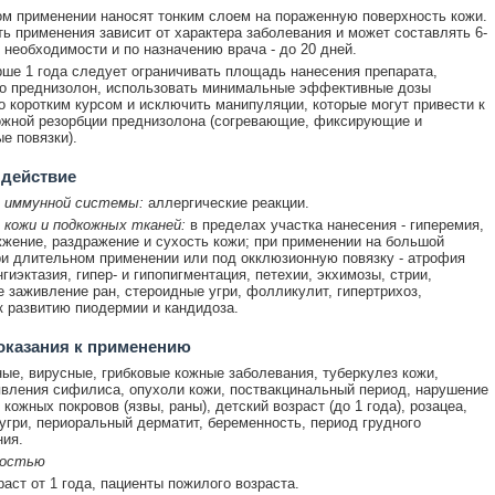
м применении наносят тонким слоем на пораженную поверхность кожи.
ь применения зависит от характера заболевания и может составлять 6-
и необходимости и по назначению врача - до 20 дней.
рше 1 года следует ограничивать площадь нанесения препарата,
о преднизолон, использовать минимальные эффективные дозы
 коротким курсом и исключить манипуляции, которые могут привести к
жной резорбции преднизолона (согревающие, фиксирующие и
е повязки).
 действие
 иммунной системы:
аллергические реакции.
 кожи и подкожных тканей:
в пределах участка нанесения - гиперемия,
жжение, раздражение и сухость кожи; при применении на большой
и длительном применении или под окклюзионную повязку - атрофия
гиэктазия, гипер- и гипопигментация, петехии, экхимозы, стрии,
 заживление ран, стероидные угри, фолликулит, гипертрихоз,
к развитию пиодермии и кандидоза.
оказания к применению
ые, вирусные, грибковые кожные заболевания, туберкулез кожи,
вления сифилиса, опухоли кожи, поствакцинальный период, нарушение
кожных покровов (язвы, раны), детский возраст (до 1 года), розацеа,
угри, периоральный дерматит, беременность, период грудного
ия.
ностью
раст от 1 года, пациенты пожилого возраста.