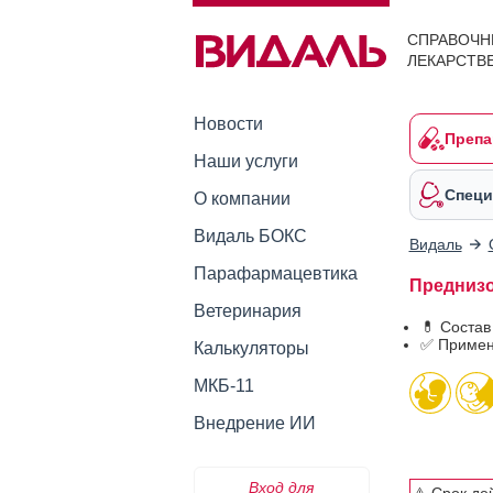
СПРАВОЧН
ЛЕКАРСТВ
Новости
Препа
Наши услуги
Специ
О компании
Видаль БОКС
Видаль
Парафармацевтика
Преднизо
Ветеринария
💊 Соста
✅ Примен
Калькуляторы
МКБ-11
Внедрение ИИ
Вход для