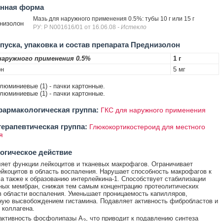
енная форма
Мазь для наружного применения 0.5%: тубы 10 г или 15 г
низолон
РУ: Р N001616/01 от 16.06.08
- Истекло
уска, упаковка и состав препарата Преднизолон
наружного применения 0.5%
1 г
он
5 мг
алюминиевые (1) - пачки картонные.
алюминиевые (1) - пачки картонные.
армакологическая группа:
ГКС для наружного применения
ерапевтическая группа:
Глюкокортикостероид для местного
я
огическое действие
яет функции лейкоцитов и тканевых макрофагов. Ограничивает
йкоцитов в область воспаления. Нарушает способность макрофагов к
 а также к образованию интерлейкина-1. Способствует стабилизации
ых мембран, снижая тем самым концентрацию протеолитических
 области воспаления. Уменьшает проницаемость капилляров,
ую высвобождением гистамина. Подавляет активность фибробластов и
 коллагена.
 активность фосфолипазы А
, что приводит к подавлению синтеза
2