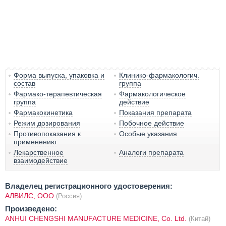
Форма выпуска, упаковка и
Клинико-фармакологич.
состав
группа
Фармако-терапевтическая
Фармакологическое
группа
действие
Фармакокинетика
Показания препарата
Режим дозирования
Побочное действие
Противопоказания к
Особые указания
применению
Лекарственное
Аналоги препарата
взаимодействие
Владелец регистрационного удостоверения:
АЛВИЛС, ООО
(Россия)
Произведено:
ANHUI CHENGSHI MANUFACTURE MEDICINE, Co. Ltd.
(Китай)