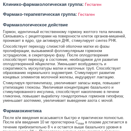
Клинико-фармакологическая группа:
Гестаген
Фармако-терапевтическая группа:
Гестаген
Фармакологическое действие
Гормон, идентичный естественному гормону желтого тела яичника.
Связываясь с рецепторами на поверхности клеток органов-мишеней,
проникает в ядро, где активируя ДНК, стимулирует синтез РНК.
Способствует переходу слизистой оболочки матки из фазы
пролиферации, вызываемой фолликулярным гормоном
эстрадиолом, в секреторную фазу. После оплодотворения
способствует переходу в состояние, необходимое для развития
оплодотворенной яйцеклетки. Уменьшает возбудимость и
сократимость мускулатуры матки и маточных труб. Способствует
образованию нормального эндометрия. Стимулирует развитие
концевых элементов молочной железы, индуцирует лактацию.
Стимулируя протеинлипазу, увеличивает запасы жира, повышает
утилизацию глюкозы. Увеличивая концентрацию базального и
стимулированного инсулина, способствует накоплению в печени
гликогена, повышает выработку гонадотропных гормонов гипофиза;
уменьшает азотемию, увеличивает выведение азота с мочой.
Фармакокинетика
После в/м введения всасывается быстро и практически полностью.
После в/м введения 10 мг прогестерона C
в плазме достигается в
max
течение приблизительно 8 ч и остается выше базального уровня в