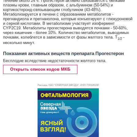
течение около 24 ч. Прогестерон активно связывается с белками
плазмы крови, главным образом, с альбумином (50-54%) и
кортикостероид-связывающим глобулином (43-48%).
Метаболизируется в печени с образованием метаболитов -
прегнандиола и прегнанолона, которые конъюгируют с глюкуроновой
и серной кислотами. В метаболизме участвует изофермент
CYP2C19. Метаболиты прогестерона выводятся почками - 50-60%,
через кишечник - более 10%. Количество метаболитов, выводимых
почками, колеблется в зависимости от фазы желтого тела. T
-
1/2
несколько минут.
Показания активных веществ препарата Прогестерон
Бесплодие вследствие недостаточности желтого тела.
Открыть список кодов МКБ
Реклама. НАО "СЕВЕРНАЯ ЗВЕЗДА", ИНН 772
0185196