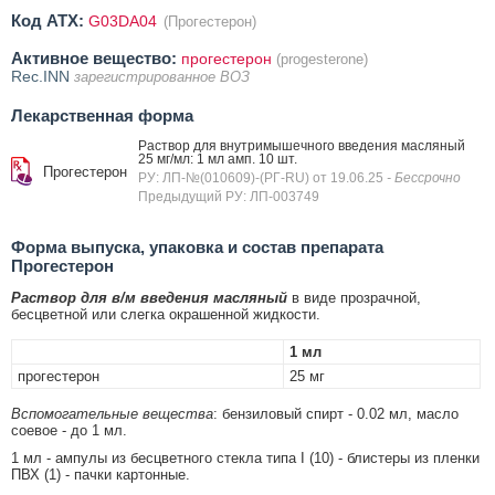
Код ATX:
G03DA04
(Прогестерон)
Активное вещество:
прогестерон
(progesterone)
Rec.INN
зарегистрированное ВОЗ
Лекарственная форма
Раствор для внутримышечного введения масляный
25 мг/мл: 1 мл амп. 10 шт.
Прогестерон
РУ: ЛП-№(010609)-(РГ-RU) от 19.06.25
- Бессрочно
Предыдущий РУ: ЛП-003749
Форма выпуска, упаковка и состав препарата
Прогестерон
Раствор для в/м введения масляный
в виде прозрачной,
бесцветной или слегка окрашенной жидкости.
1 мл
прогестерон
25 мг
Вспомогательные вещества
: бензиловый спирт - 0.02 мл, масло
соевое - до 1 мл.
1 мл - ампулы из бесцветного стекла типа I (10) - блистеры из пленки
ПВХ (1) - пачки картонные.