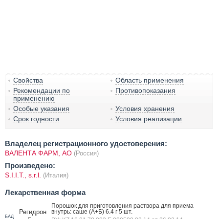
Свойства
Область применения
Рекомендации по
Противопоказания
применению
Особые указания
Условия хранения
Срок годности
Условия реализации
Владелец регистрационного удостоверения:
ВАЛЕНТА ФАРМ, АО
(Россия)
Произведено:
S.I.I.T., s.r.l.
(Италия)
Лекарственная форма
Порошок для приготовления раствора для приема
Регидрон
внутрь: саше (А+Б) 6.4 г 5 шт.
БАД