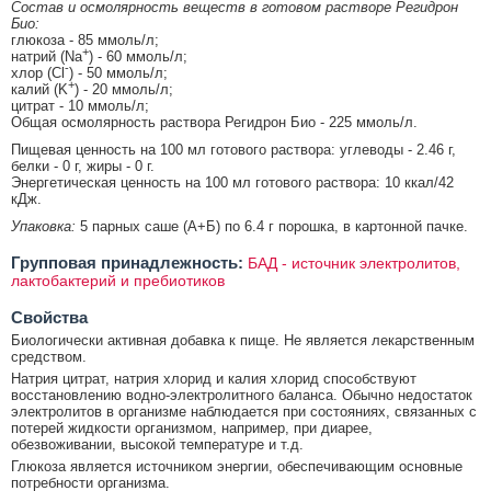
Состав и осмолярность веществ в готовом растворе Регидрон
Био:
глюкоза - 85 ммоль/л;
+
натрий (Na
) - 60 ммоль/л;
-
хлор (Cl
) - 50 ммоль/л;
+
калий (K
) - 20 ммоль/л;
цитрат - 10 ммоль/л;
Общая осмолярность раствора Регидрон Био - 225 ммоль/л.
Пищевая ценность на 100 мл готового раствора: углеводы - 2.46 г,
белки - 0 г, жиры - 0 г.
Энергетическая ценность на 100 мл готового раствора: 10 ккал/42
кДж.
Упаковка:
5 парных саше (А+Б) по 6.4 г порошка, в картонной пачке.
Групповая принадлежность:
БАД - источник электролитов,
лактобактерий и пребиотиков
Свойства
Биологически активная добавка к пище. Не является лекарственным
средством.
Натрия цитрат, натрия хлорид и калия хлорид способствуют
восстановлению водно-электролитного баланса. Обычно недостаток
электролитов в организме наблюдается при состояниях, связанных с
потерей жидкости организмом, например, при диарее,
обезвоживании, высокой температуре и т.д.
Глюкоза является источником энергии, обеспечивающим основные
потребности организма.