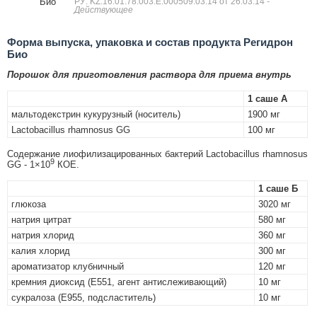
Био
РУ: KZ.16.01.78.003.Е.000509.03.14 от 26.03.14
-
Действующее
Форма выпуска, упаковка и состав продукта Регидрон
Био
Порошок для приготовления раствора для приема внутрь
1 саше А
мальтодекстрин кукурузный (носитель)
1900 мг
Lactobacillus rhamnosus GG
100 мг
Содержание лиофилизацированных бактерий Lactobacillus rhamnosus
9
GG - 1×10
КОЕ.
1 саше Б
глюкоза
3020 мг
натрия цитрат
580 мг
натрия хлорид
360 мг
калия хлорид
300 мг
ароматизатор клубничный
120 мг
кремния диоксид (E551, агент антислеживающий)
10 мг
сукралоза (E955, подсластитель)
10 мг