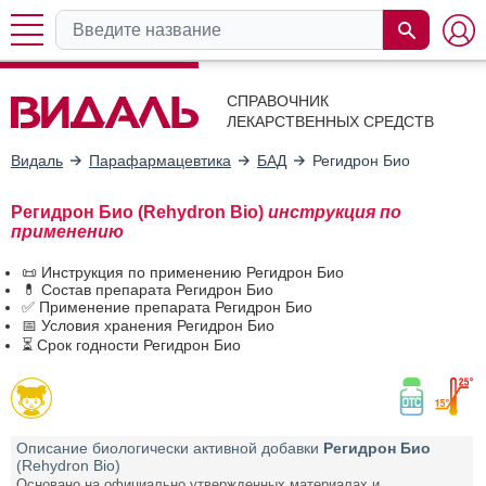
СПРАВОЧНИК
ЛЕКАРСТВЕННЫХ СРЕДСТВ
Видаль
Парафармацевтика
БАД
Регидрон Био
Регидрон Био (Rehydron Bio)
инструкция по
применению
📜 Инструкция по применению Регидрон Био
💊 Состав препарата Регидрон Био
✅ Применение препарата Регидрон Био
📅 Условия хранения Регидрон Био
⏳ Срок годности Регидрон Био
Описание биологически активной добавки
Регидрон Био
(Rehydron Bio)
Основано на официально утвержденных материалах и