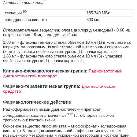
Активные вещества:
99m
технеций
185-740 МБк
золедроновая кислота
300 мкг
Вспомогательные вещества:
олова дихлорид безводный - 0.66 мг,
натрия хлорид - 9 мг, вода д/и - до 1 мл.
1.83 мг - флаконы темного стекла объемом 10 мл (1) в комплекте со
шприцем одноразовым, иглой стерильной и тампонами спиртовыми
(2 шт.) - упаковки ячейковые контурные (1) - пачки картонные.
1.83 мг - флаконы темного стекла объемом 10 мл (5) - упаковки
ячейковые контурные (1) - пачки картонные.
Клинико-фармакологическая группа:
Радиоизотопный
диагностический препарат
Фармако-терапевтическая группа:
Диагностическое
средство
Фармакологическое действие
Радиофармацевтический диагностический препарат.
99m
Золедроновая кислота, меченная
Tc, обладает высокой
тропностью к костной ткани.
Основное вещество лиофилизата – бисфосфонат - золедроновая
кислота, обладающая максимальной аффинностью к участкам
повышенного метаболизма и ускоренной резорбции в костной ткани.