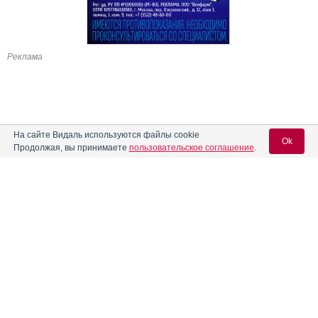
Реклама
На сайте Видаль используются файлы cookie
Ok
Продолжая, вы принимаете
пользовательское соглашение
.
Содержание
Вход для специалистов
E-mail учетной записи Vidal:
Форма выпуска, упаковка и состав
Клинико-фармакологич. группа
Пароль:
Фармако-терапевтическая группа
Фармакологическое действие