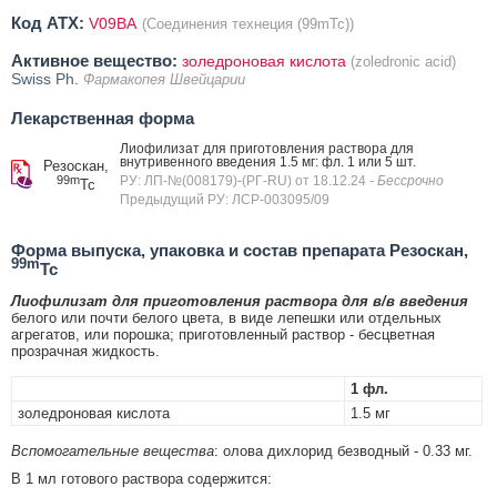
Код ATX:
V09BA
(Соединения технеция (99mTc))
Активное вещество:
золедроновая кислота
(zoledronic acid)
Swiss Ph.
Фармакопея Швейцарии
Лекарственная форма
Лиофилизат для приготовления раствора для
внутривенного введения 1.5 мг: фл. 1 или 5 шт.
Резоскан,
99m
РУ: ЛП-№(008179)-(РГ-RU) от 18.12.24
- Бессрочно
Tc
Предыдущий РУ: ЛСР-003095/09
Форма выпуска, упаковка и состав препарата Резоскан,
99m
Tc
Лиофилизат для приготовления раствора для в/в введения
белого или почти белого цвета, в виде лепешки или отдельных
агрегатов, или порошка; приготовленный раствор - бесцветная
прозрачная жидкость.
1 фл.
золедроновая кислота
1.5 мг
Вспомогательные вещества
: олова дихлорид безводный - 0.33 мг.
В 1 мл готового раствора содержится: