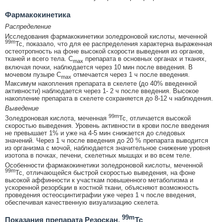
Фармакокинетика
Распределение
Исследования фармакокинетики золедроновой кислоты, меченной
99m
Tc, показало, что для ее распределения характерна выраженная
остеотропность на фоне высокой скорости выведения из органов,
тканей и всего тела. C
препарата в основных органах и тканях,
max
включая почки, наблюдается через 10 мин после введения. В
мочевом пузыре C
отмечается через 1 ч после введения.
max
Максимум накопления препарата в скелете (до 40% введенной
активности) наблюдается через 1- 2 ч после введения. Высокое
накопление препарата в скелете сохраняется до 8-12 ч наблюдения.
Выведение
99m
Золедроновая кислота, меченная
Tc, отличается высокой
скоростью выведения. Уровень активности в крови после введения
не превышает 1% и уже на 4-5 мин снижается до следовых
значений. Через 1 ч после введения до 20 % препарата выводится
из организма с мочой, наблюдается значительное снижение уровня
изотопа в почках, печени, скелетных мышцах и во всем теле.
Особенности фармакокинетики золедроновой кислоты, меченной
99m
Tc, отличающейся быстрой скоростью выведения, на фоне
высокой аффинности к участкам повышенного метаболизма и
ускоренной резорбции в костной ткани, объясняют возможность
проведения остеосцинтиграфии уже через 1 ч после введения,
обеспечивая качественную визуализацию скелета.
99m
Показания препарата Резоскан,
Tc