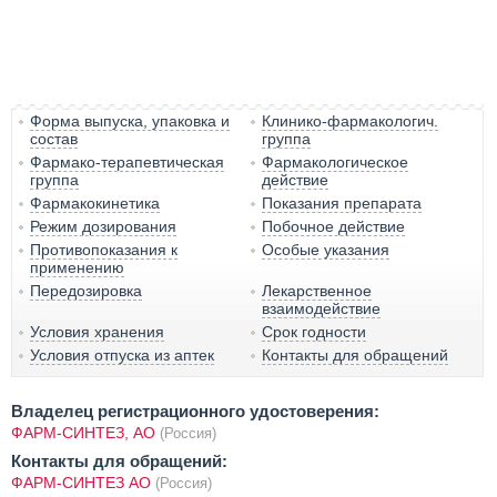
Форма выпуска, упаковка и
Клинико-фармакологич.
состав
группа
Фармако-терапевтическая
Фармакологическое
группа
действие
Фармакокинетика
Показания препарата
Режим дозирования
Побочное действие
Противопоказания к
Особые указания
применению
Передозировка
Лекарственное
взаимодействие
Условия хранения
Срок годности
Условия отпуска из аптек
Контакты для обращений
Владелец регистрационного удостоверения:
ФАРМ-СИНТЕЗ, АО
(Россия)
Контакты для обращений:
ФАРМ-СИНТЕЗ АО
(Россия)