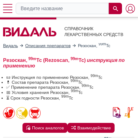
СПРАВОЧНИК
ЛЕКАРСТВЕННЫХ СРЕДСТВ
99m
Видаль
Описания препаратов
Резоскан,
Tc
99m
99m
Резоскан,
Tc (Rezoscan,
Tc)
инструкция по
применению
99m
📜 Инструкция по применению Резоскан,
Tc
99m
💊 Состав препарата Резоскан,
Tc
99m
✅ Применение препарата Резоскан,
Tc
99m
📅 Условия хранения Резоскан,
Tc
99m
⏳ Срок годности Резоскан,
Tc
Поиск аналогов
Взаимодействие