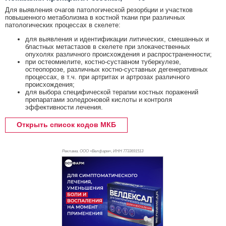
Для выявления очагов патологической резорбции и участков
повышенного метаболизма в костной ткани при различных
патологических процессах в скелете:
для выявления и идентификации литических, смешанных и
бластных метастазов в скелете при злокачественных
опухолях различного происхождения и распространенности;
при остеомиелите, костно-суставном туберкулезе,
остеопорозе, различных костно-суставных дегенеративных
процессах, в т.ч. при артритах и артрозах различного
происхождения;
для выбора специфической терапии костных поражений
препаратами золедроновой кислоты и контроля
эффективности лечения.
Открыть список кодов МКБ
Реклама. ООО «Велфарм», ИНН 773
3691513