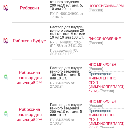
вен­но­го вве­дения
200 мг/10 мл: амп. 5,
НОВОСИБХИМФАРМ
Рибоксин
10 или 20 шт.
(Россия)
РУ: Р N001349/01 от
17.04.07
Рас­твор для внут­ри­
вен­но­го вве­дения 20
мг/1 мл: амп. 5 мл или
10 мл 10 или 100 шт.
ПФК ОБНОВЛЕНИЕ
Рибоксин Буфус
РУ: ЛП-№(001726)-
(Россия)
(РГ-RU) от 24.01.23
Предыдущий РУ:
ЛСР-002111/09
НПО МИКРОГЕН
Рас­твор для внут­ри­
(Россия)
вен­но­го вве­дения
Рибоксина
Произведено:
100 мг/5 мл: амп. 5
раствор для
или 10 шт.
МИКРОГЕН НПО
инъекций 2%
ФГУП
РУ: 84/329/5 от
27.03.84
(ИММУНОПРЕПАРАТ,
(Россия)
г.УФА)
НПО МИКРОГЕН
Рас­твор для внут­ри­
(Россия)
вен­но­го вве­дения
Рибоксина
Произведено:
200 мг/10 мл: амп. 5
раствор для
или 10 шт.
МИКРОГЕН НПО
инъекций 2%
ФГУП
РУ: 84/329/5 от
27.03.84
(ИММУНОПРЕПАРАТ,
(Россия)
г.УФА)