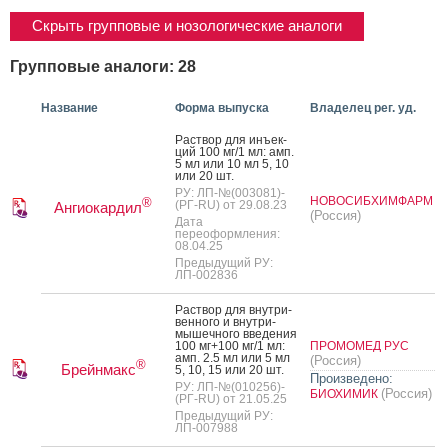
Скрыть групповые и нозологические аналоги
Групповые аналоги: 28
Название
Форма выпуска
Владелец рег. уд.
Рас­твор для инъ­ек­
ций 100 мг/1 мл: амп.
5 мл или 10 мл 5, 10
или 20 шт.
РУ: ЛП-№(003081)-
НОВОСИБХИМФАРМ
®
(РГ-RU) от 29.08.23
Ангиокардил
(Россия)
Дата
переоформления:
08.04.25
Предыдущий РУ:
ЛП-002836
Рас­твор для внут­ри­
вен­но­го и внут­ри­
мышеч­но­го вве­дения
100 мг+100 мг/1 мл:
ПРОМОМЕД РУС
амп. 2.5 мл или 5 мл
(Россия)
®
Брейнмакс
5, 10, 15 или 20 шт.
Произведено:
РУ: ЛП-№(010256)-
(Россия)
БИОХИМИК
(РГ-RU) от 21.05.25
Предыдущий РУ:
ЛП-007988