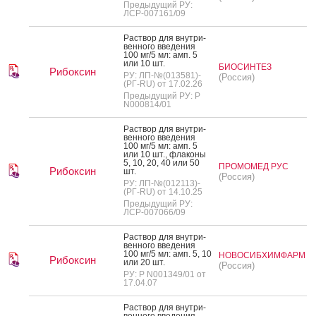
Предыдущий РУ:
ЛСР-007161/09
Рас­твор для внут­ри­
вен­но­го вве­дения
100 мг/5 мл: амп. 5
или 10 шт.
БИОСИНТЕЗ
Рибоксин
РУ: ЛП-№(013581)-
(Россия)
(РГ-RU) от 17.02.26
Предыдущий РУ: Р
N000814/01
Рас­твор для внут­ри­
вен­но­го вве­дения
100 мг/5 мл: амп. 5
или 10 шт., фла­коны
5, 10, 20, 40 или 50
ПРОМОМЕД РУС
Рибоксин
шт.
(Россия)
РУ: ЛП-№(012113)-
(РГ-RU) от 14.10.25
Предыдущий РУ:
ЛСР-007066/09
Рас­твор для внут­ри­
вен­но­го вве­дения
100 мг/5 мл: амп. 5, 10
НОВОСИБХИМФАРМ
Рибоксин
или 20 шт.
(Россия)
РУ: Р N001349/01 от
17.04.07
Рас­твор для внут­ри­
вен­но­го вве­дения