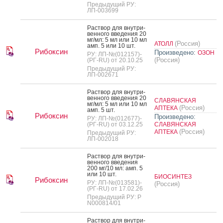
Предыдущий РУ:
ЛП-003699
Рас­твор для внут­ри­
вен­но­го вве­дения 20
мг/мл: 5 мл или 10 мл
(Россия)
АТОЛЛ
амп. 5 или 10 шт.
Рибоксин
Произведено:
ОЗОН
РУ: ЛП-№(012157)-
(Россия)
(РГ-RU) от 20.10.25
Предыдущий РУ:
ЛП-002671
Рас­твор для внут­ри­
вен­но­го вве­дения 20
СЛАВЯНСКАЯ
мг/мл: 5 мл или 10 мл
(Россия)
АПТЕКА
амп. 5 шт.
Рибоксин
Произведено:
РУ: ЛП-№(012677)-
(РГ-RU) от 03.12.25
СЛАВЯНСКАЯ
(Россия)
АПТЕКА
Предыдущий РУ:
ЛП-002018
Рас­твор для внут­ри­
вен­но­го вве­дения
200 мг/10 мл: амп. 5
или 10 шт.
БИОСИНТЕЗ
Рибоксин
РУ: ЛП-№(013581)-
(Россия)
(РГ-RU) от 17.02.26
Предыдущий РУ: Р
N000814/01
Рас­твор для внут­ри­