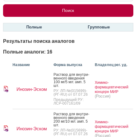
Полные
Групповые
Результаты поиска аналогов
Полные аналоги: 16
Название
Форма выпуска
Владелец рег. уд.
Рас­твор для внут­ри­
вен­но­го вве­дения
100 мг/5 мл: амп. 5
Химико-
шт.
фармацевтический
Инозин-Эском
РУ: ЛП-№(015699)-
концерн МИР
(РГ-RU) от 07.07.26
(Россия)
Предыдущий РУ:
ЛСР-007161/09
Рас­твор для внут­ри­
вен­но­го вве­дения
200 мг/10 мл: амп. 5
Химико-
шт.
фармацевтический
Инозин-Эском
РУ: ЛП-№(015699)-
концерн МИР
(РГ-RU) от 07.07.26
(Россия)