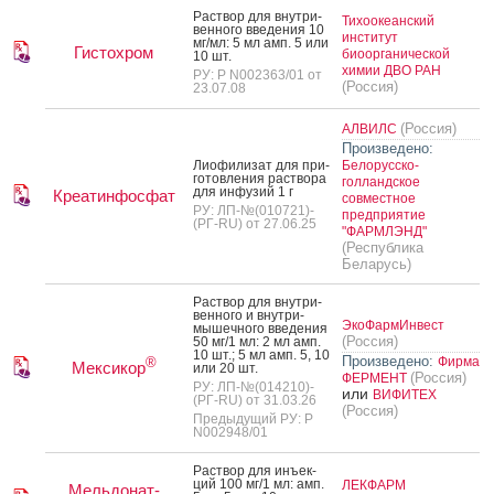
Рас­твор для внут­ри­
Тихоокеанский
вен­но­го вве­дения 10
институт
мг/мл: 5 мл амп. 5 или
Гистохром
биоорганической
10 шт.
химии ДВО РАН
РУ: Р N002363/01 от
(Россия)
23.07.08
(Россия)
АЛВИЛС
Произведено:
Ли­офи­лизат для при­
Белорусско-
готов­ле­ния рас­тво­ра
голландское
для ин­фу­зий 1 г
Креатинфосфат
совместное
РУ: ЛП-№(010721)-
предприятие
(РГ-RU) от 27.06.25
"ФАРМЛЭНД"
(Республика
Беларусь)
Рас­твор для внут­ри­
вен­но­го и внут­ри­
ЭкоФармИнвест
мышеч­но­го вве­дения
(Россия)
50 мг/1 мл: 2 мл амп.
10 шт.; 5 мл амп. 5, 10
Произведено:
Фирма
®
Мексикор
или 20 шт.
(Россия)
ФЕРМЕНТ
РУ: ЛП-№(014210)-
или
ВИФИТЕХ
(РГ-RU) от 31.03.26
(Россия)
Предыдущий РУ: Р
N002948/01
Рас­твор для инъ­ек­
ций 100 мг/1 мл: амп.
ЛЕКФАРМ
Мельдонат-