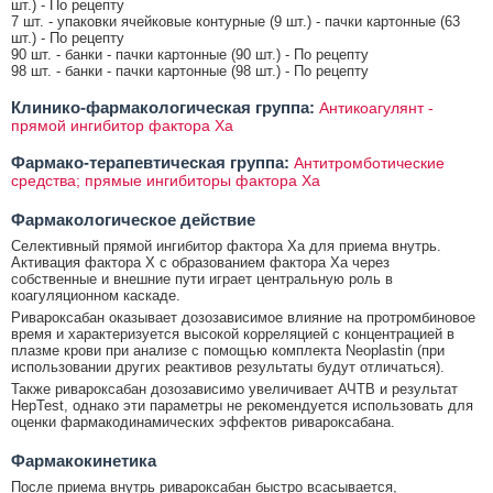
шт.) - По рецепту
7 шт. - упаковки ячейковые контурные (9 шт.) - пачки картонные (63
шт.) - По рецепту
90 шт. - банки - пачки картонные (90 шт.) - По рецепту
98 шт. - банки - пачки картонные (98 шт.) - По рецепту
Клинико-фармакологическая группа:
Антикоагулянт -
прямой ингибитор фактора Xa
Фармако-терапевтическая группа:
Антитромботические
средства; прямые ингибиторы фактора Ха
Фармакологическое действие
Селективный прямой ингибитор фактора Ха для приема внутрь.
Активация фактора Х с образованием фактора Ха через
собственные и внешние пути играет центральную роль в
коагуляционном каскаде.
Ривароксабан оказывает дозозависимое влияние на протромбиновое
время и характеризуется высокой корреляцией с концентрацией в
плазме крови при анализе с помощью комплекта Neoplastin (при
использовании других реактивов результаты будут отличаться).
Также ривароксабан дозозависимо увеличивает АЧТВ и результат
HepTest, однако эти параметры не рекомендуется использовать для
оценки фармакодинамических эффектов ривароксабана.
Фармакокинетика
После приема внутрь ривароксабан быстро всасывается,