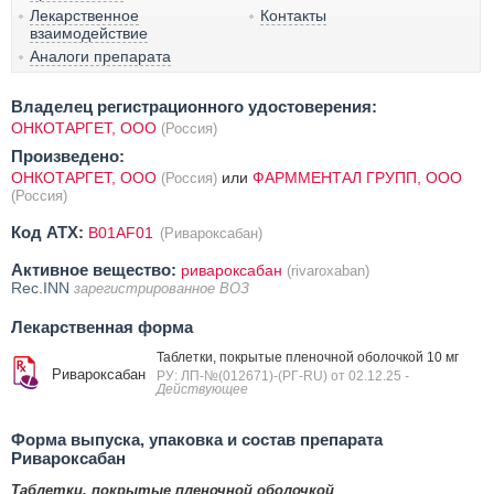
Лекарственное
Контакты
взаимодействие
Аналоги препарата
Владелец регистрационного удостоверения:
ОНКОТАРГЕТ, ООО
(Россия)
Произведено:
ОНКОТАРГЕТ, ООО
или
ФАРММЕНТАЛ ГРУПП, ООО
(Россия)
(Россия)
Код ATX:
B01AF01
(Ривароксабан)
Активное вещество:
ривароксабан
(rivaroxaban)
Rec.INN
зарегистрированное ВОЗ
Лекарственная форма
Таблетки, покрытые пленочной оболочкой 10 мг
Ривароксабан
РУ: ЛП-№(012671)-(РГ-RU) от 02.12.25
-
Действующее
Форма выпуска, упаковка и состав препарата
Ривароксабан
Таблетки, покрытые пленочной оболочкой