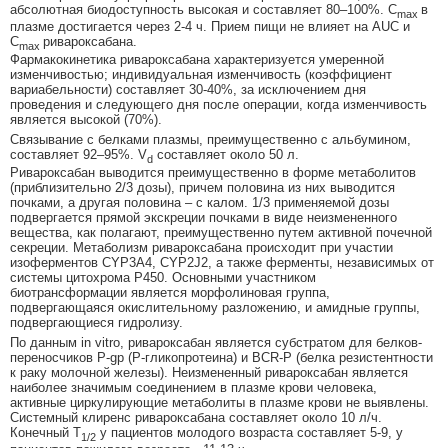
абсолютная биодоступность высокая и составляет 80–100%. C
в
max
плазме достигается через 2-4 ч. Прием пищи не влияет на AUC и
C
ривароксабана.
max
Фармакокинетика ривароксабана характеризуется умеренной
изменчивостью; индивидуальная изменчивость (коэффициент
вариабельности) составляет 30-40%, за исключением дня
проведения и следующего дня после операции, когда изменчивость
является высокой (70%).
Связывание с белками плазмы, преимущественно с альбумином,
составляет 92–95%. V
составляет около 50 л.
d
Ривароксабан выводится преимущественно в форме метаболитов
(приблизительно 2/3 дозы), причем половина из них выводится
почками, а другая половина – с калом. 1/3 применяемой дозы
подвергается прямой экскреции почками в виде неизмененного
вещества, как полагают, преимущественно путем активной почечной
секреции. Метаболизм ривароксабана происходит при участии
изоферментов CYP3A4, CYP2J2, а также ферменты, независимых от
системы цитохрома Р450. Основными участником
биотрансформации является морфолиновая группа,
подвергающаяся окислительному разложению, и амидные группы,
подвергающиеся гидролизу.
По данным in vitro, ривароксабан является субстратом для белков-
переносчиков Р-gp (Р-гликопротеина) и BCR-P (белка резистентности
к раку молочной железы). Неизмененный ривароксабан является
наиболее значимым соединением в плазме крови человека,
активные циркулирующие метаболиты в плазме крови не выявлены.
Системный клиренс ривароксабана составляет около 10 л/ч.
Конечный T
у пациентов молодого возраста составляет 5-9, у
1/2