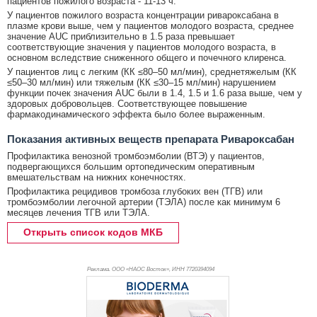
пациентов пожилого возраста - 11-13 ч.
У пациентов пожилого возраста концентрации ривароксабана в
плазме крови выше, чем у пациентов молодого возраста, среднее
значение AUC приблизительно в 1.5 раза превышает
соответствующие значения у пациентов молодого возраста, в
основном вследствие сниженного общего и почечного клиренса.
У пациентов лиц с легким (КК ≤80–50 мл/мин), среднетяжелым (КК
≤50–30 мл/мин) или тяжелым (КК ≤30–15 мл/мин) нарушением
функции почек значения AUC были в 1.4, 1.5 и 1.6 раза выше, чем у
здоровых добровольцев. Соответствующее повышение
фармакодинамического эффекта было более выраженным.
Показания активных веществ препарата Ривароксабан
Профилактика венозной тромбоэмболии (ВТЭ) у пациентов,
подвергающихся большим ортопедическим оперативным
вмешательствам на нижних конечностях.
Профилактика рецидивов тромбоза глубоких вен (ТГВ) или
тромбоэмболии легочной артерии (ТЭЛА) после как минимум 6
месяцев лечения ТГВ или ТЭЛА.
Открыть список кодов МКБ
Реклама. ООО «НАОС Восток», ИНН 772
0394094