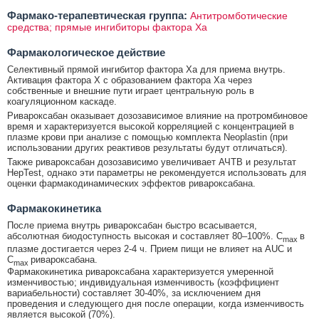
Фармако-терапевтическая группа:
Антитромботические
средства; прямые ингибиторы фактора Ха
Фармакологическое действие
Селективный прямой ингибитор фактора Ха для приема внутрь.
Активация фактора Х с образованием фактора Ха через
собственные и внешние пути играет центральную роль в
коагуляционном каскаде.
Ривароксабан оказывает дозозависимое влияние на протромбиновое
время и характеризуется высокой корреляцией с концентрацией в
плазме крови при анализе с помощью комплекта Neoplastin (при
использовании других реактивов результаты будут отличаться).
Также ривароксабан дозозависимо увеличивает АЧТВ и результат
HepTest, однако эти параметры не рекомендуется использовать для
оценки фармакодинамических эффектов ривароксабана.
Фармакокинетика
После приема внутрь ривароксабан быстро всасывается,
абсолютная биодоступность высокая и составляет 80–100%. C
в
max
плазме достигается через 2-4 ч. Прием пищи не влияет на AUC и
C
ривароксабана.
max
Фармакокинетика ривароксабана характеризуется умеренной
изменчивостью; индивидуальная изменчивость (коэффициент
вариабельности) составляет 30-40%, за исключением дня
проведения и следующего дня после операции, когда изменчивость
является высокой (70%).