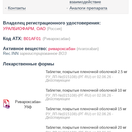
взаимодействие
Контакты
Аналоги препарата
Владелец регистрационного удостоверения:
УРАЛБИОФАРМ, ОАО
(Россия)
Код ATX:
B01AF01
(Ривароксабан)
Активное вещество:
ривароксабан
(rivaroxaban)
Rec.INN
зарегистрированное ВОЗ
Лекарственные формы
Таблетки, покрытые пленочной оболочкой 2.5 мг
РУ: ЛП-№(015108)-(РГ-RU) от 02.06.26
-
Действующее
Таблетки, покрытые пленочной оболочкой 10 мг
РУ: ЛП-№(015108)-(РГ-RU) от 02.06.26
-
Действующее
Ривароксабан-
Убф
Таблетки, покрытые пленочной оболочкой 15 мг
РУ: ЛП-№(015108)-(РГ-RU) от 02.06.26
-
Действующее
Таблетки, покрытые пленочной оболочкой 20 мг