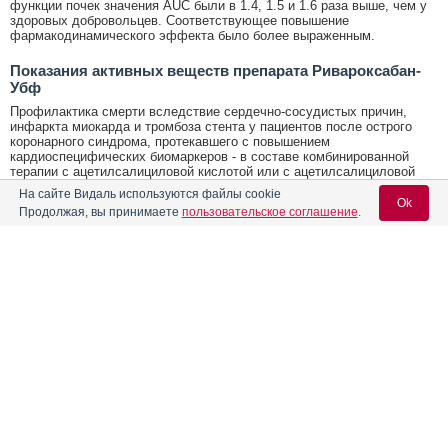
функции почек значения AUC были в 1.4, 1.5 и 1.6 раза выше, чем у
здоровых добровольцев. Соответствующее повышение
фармакодинамического эффекта было более выраженным.
Показания активных веществ препарата Ривароксабан-
Убф
Профилактика смерти вследствие сердечно-сосудистых причин,
инфаркта миокарда и тромбоза стента у пациентов после острого
коронарного синдрома, протекавшего с повышением
кардиоспецифических биомаркеров - в составе комбинированной
терапии с ацетилсалициловой кислотой или с ацетилсалициловой
кислотой и тиенопиридинами - клопидогрелом или тиклопидином.
На сайте Видаль используются файлы cookie
Ok
Профилактика инсульта, инфаркта миокарда и смерти вследствие
Продолжая, вы принимаете
пользовательское соглашение
.
сердечно-сосудистых причин, а также профилактика острой ишемии
конечностей и общей смертности у пациентов с ИБС или
заболеванием периферических артерий - в комбинированной терапии
с ацетилсалициловой кислотой
Содержание
Вход для специалистов
Открыть список кодов МКБ
E-mail учетной записи Vidal:
Форма выпуска, упаковка и состав
Реклама. ООО «Др. Редди’с Лабораторис»,
ИНН: 770
7321227
Фармако-терапевтические группы
Пароль:
Фармакологическое действие
Фармакокинетика