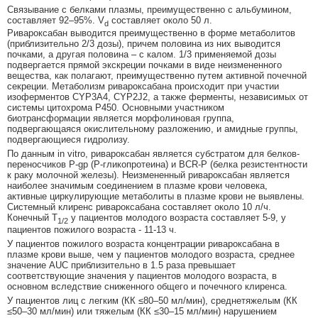
Связывание с белками плазмы, преимущественно с альбумином,
составляет 92–95%. V
составляет около 50 л.
d
Ривароксабан выводится преимущественно в форме метаболитов
(приблизительно 2/3 дозы), причем половина из них выводится
почками, а другая половина – с калом. 1/3 применяемой дозы
подвергается прямой экскреции почками в виде неизмененного
вещества, как полагают, преимущественно путем активной почечной
секреции. Метаболизм ривароксабана происходит при участии
изоферментов CYP3A4, CYP2J2, а также ферменты, независимых от
системы цитохрома Р450. Основными участником
биотрансформации является морфолиновая группа,
подвергающаяся окислительному разложению, и амидные группы,
подвергающиеся гидролизу.
По данным in vitro, ривароксабан является субстратом для белков-
переносчиков Р-gp (Р-гликопротеина) и BCR-P (белка резистентности
к раку молочной железы). Неизмененный ривароксабан является
наиболее значимым соединением в плазме крови человека,
активные циркулирующие метаболиты в плазме крови не выявлены.
Системный клиренс ривароксабана составляет около 10 л/ч.
Конечный T
у пациентов молодого возраста составляет 5-9, у
1/2
пациентов пожилого возраста - 11-13 ч.
У пациентов пожилого возраста концентрации ривароксабана в
плазме крови выше, чем у пациентов молодого возраста, среднее
значение AUC приблизительно в 1.5 раза превышает
соответствующие значения у пациентов молодого возраста, в
основном вследствие сниженного общего и почечного клиренса.
У пациентов лиц с легким (КК ≤80–50 мл/мин), среднетяжелым (КК
≤50–30 мл/мин) или тяжелым (КК ≤30–15 мл/мин) нарушением