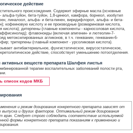
огическое действие
стительного происхождения. Содержит эфирные масла (основные
- альфа-туйон, бета-туйон, 1,8-цинеол, камфора, борнеол, изобутил
фен, линалоол, альфа- и бета-пинен, виридифлорол, альфа- и бета-
); кофеиновую кислоту и ее производные (розмариновая кислота,
я кислота); дитерпены (главные компоненты - карносоловая кислота,
аффисинолид); флавоноиды (включая апигенин- и лютеолин-7-
ряд метоксилированных агликонов, в т.ч. генкванин, генкванин-6-
фир; тритерпены (главный компонент - урсоликовая кислота).
ывает антибактериальное, фунгистатическое, вирусостатическое,
кретолитическое действие, способствует уменьшению потоотделения.
 активных веществ препарата Шалфея листья
омбинированной терапии воспалительных заболеваний полости рта,
ани.
ь список кодов МКБ
зирования
именения и режим дозирования конкретного препарата зависят от
 выпуска и других факторов. Оптимальный режим дозирования
т врач. Следует строго соблюдать соответствие используемой
нной формы конкретного препарата показаниям к применению и
зирования.