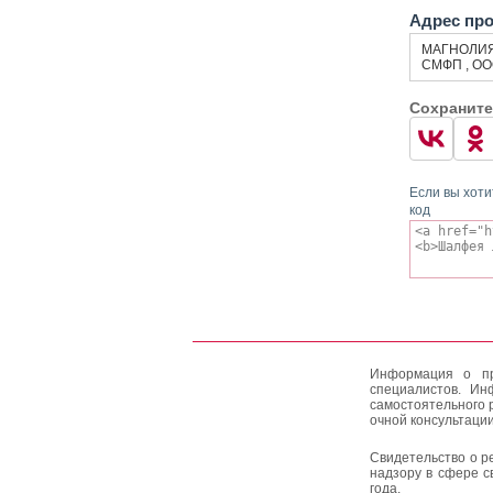
Адрес пр
МАГНОЛИ
СМФП , О
Сохраните
Если вы хоти
код
Информация о пр
специалистов. Ин
самостоятельного 
очной консультации
Свидетельство о р
надзору в сфере с
года.