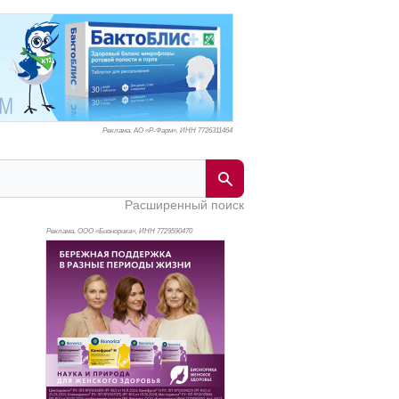
Реклама. АО «Р-Фарм», ИНН 772
6311464
Расширенный поиск
Реклама. ООО «Бионорика», ИНН 772
9590470