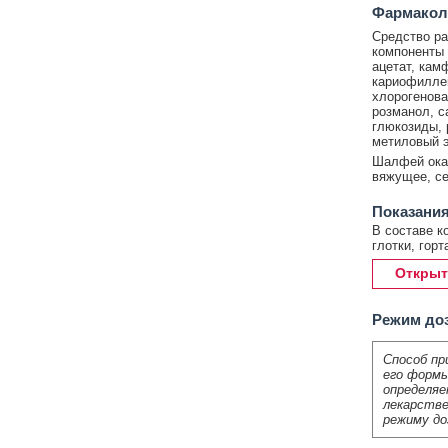
Фармакол
Средство ра
компоненты 
ацетат, кам
кариофиллен
хлорогенова
розманол, с
глюкозиды, 
метиловый э
Шалфей оказ
вяжущее, се
Показания
В составе к
глотки, горт
Открыт
Режим до
Способ пр
его формы
определяе
лекарстве
режиму до