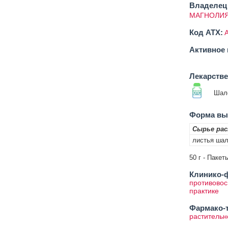
Владелец 
МАГНОЛИЯ
Код ATX:
Активное 
Лекарств
Шал
Форма вып
Сырье ра
листья шал
50 г - Пакет
Клинико-ф
противовос
практике
Фармако-т
растительн