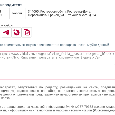
оизводителя
Я
344095, Ростовская обл., г. Ростов-на-Дону,
Россия
ОО
Первомайский район, ул. Штахановского, д. 24
 у себя
те разместить ссылку на описание этого препарата - используйте данный
епаратах, отпускаемых по рецепту, размещенная на сайте, предназн
формация, содержащаяся на сайте, не должна использоваться пациен
решения о применении представленных лекарственных препаратов и не мож
 врача.
егистрации средства массовой информации Эл № ФС77-79153 выдано Федер
вязи, информационных технологий и массовых коммуникаций (Роскомнадзор