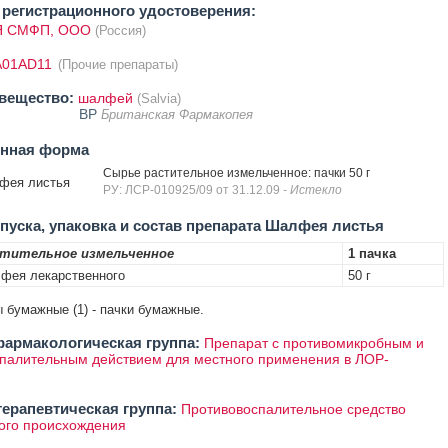
регистрационного удостоверения:
 СМФП, ООО
(Россия)
A01AD11
(Прочие препараты)
вещество:
шалфей
(Salvia)
BP
Британская Фармакопея
енная форма
Сырье растительное измельченное: пачки 50 г
фея листья
РУ: ЛСР-010925/09 от 31.12.09
- Истекло
уска, упаковка и состав препарата Шалфея листья
стительное измельченное
1 пачка
фея лекарственного
50 г
ы бумажные (1) - пачки бумажные.
армакологическая группа:
Препарат с противомикробным и
палительным действием для местного применения в ЛОР-
ерапевтическая группа:
Противовоспалительное средство
ого происхождения