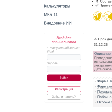
💊 Соста
✅ Примен
Калькуляторы
МКБ-11
Внедрение ИИ
Вход для
⚠️ Срок де
специалистов
31.12.25
E-mail учетной записи
Vidal:
Описание 
Приведенна
использова
Пароль:
лекарствен
Дата обнов
Форма вы
Фармако-
Регистрация
Показан
Побочно
Забыли пароль?
Особые 