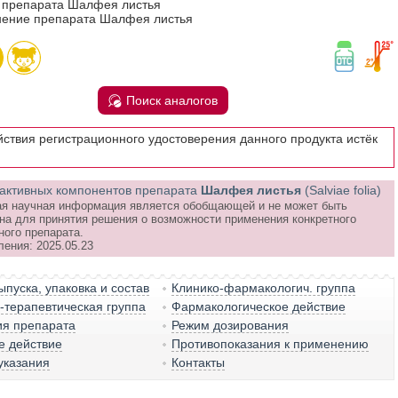
в препарата Шалфея листья
ение препарата Шалфея листья
Поиск аналогов
йствия регистрационного удостоверения данного продукта истёк
активных компонентов препарата
Шалфея листья
(Salviae folia)
я научная информация является обобщающей и не может быть
на для принятия решения о возможности применения конкретного
ного препарата.
ления: 2025.05.23
пуска, упаковка и состав
Клинико-фармакологич. группа
терапевтическая группа
Фармакологическое действие
ия препарата
Режим дозирования
е действие
Противопоказания к применению
указания
Контакты