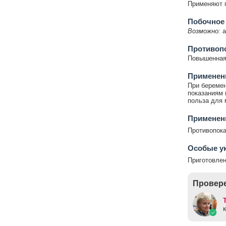
Применяют п
Побочное
Возможно:
а
Противоп
Повышенная 
Применени
При беремен
показаниям 
польза для 
Применени
Противопока
Особые у
Приготовлен
Провере