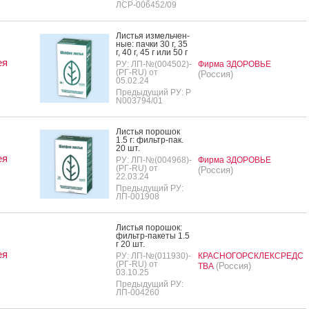
ЛСР-006452/09
Листья из­мель­чен­
ные: пач­ки 30 г, 35
г, 40 г, 45 г или 50 г
ея
РУ: ЛП-№(004502)-
Фирма ЗДОРОВЬЕ
(РГ-RU) от
(Россия)
05.02.24
Предыдущий РУ: Р
N003794/01
Листья по­рошок
1.5 г: филь­тр-пак.
20 шт.
ея
РУ: ЛП-№(004968)-
Фирма ЗДОРОВЬЕ
(РГ-RU) от
(Россия)
22.03.24
Предыдущий РУ:
ЛП-001908
Листья по­рошок:
филь­тр-па­кеты 1.5
г 20 шт.
ея
РУ: ЛП-№(011930)-
КРАСНОГОРСКЛЕКСРЕДС
(РГ-RU) от
(Россия)
ТВА
03.10.25
Предыдущий РУ:
ЛП-004260