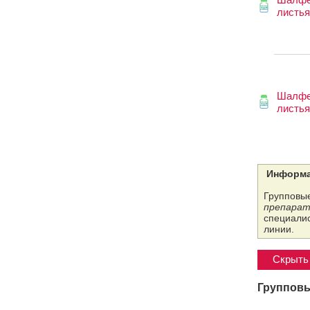
листья
Шалф
листья
Информа
Групповые
препарат
специалис
линии.
Скрыть 
Групповы