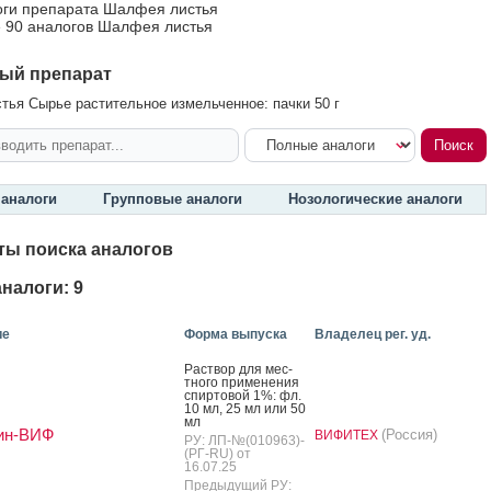
оги препарата Шалфея листья
 90 аналогов Шалфея листья
ый препарат
ья Сырье растительное измельченное: пачки 50 г
аналоги
Групповые аналоги
Нозологические аналоги
ты поиска аналогов
налоги: 9
ие
Форма выпуска
Владелец рег. уд.
Рас­твор для мес­
тно­го при­мене­ния
спир­то­вой 1%: фл.
10 мл, 25 мл или 50
мл
ин-ВИФ
(Россия)
ВИФИТЕХ
РУ: ЛП-№(010963)-
(РГ-RU) от
16.07.25
Предыдущий РУ: