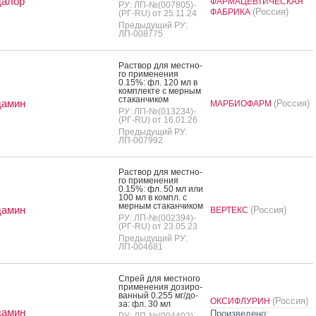
далор
ФАРМАЦЕВТИЧЕСКАЯ
РУ: ЛП-№(007805)-
(Россия)
ФАБРИКА
(РГ-RU) от 25.11.24
Предыдущий РУ:
ЛП-008775
Рас­твор для мес­тно­
го при­мене­ния
0.15%: фл. 120 мл в
ком­плек­те с мер­ным
ста­кан­чи­ком
дамин
(Россия)
МАРБИОФАРМ
РУ: ЛП-№(013234)-
(РГ-RU) от 16.01.26
Предыдущий РУ:
ЛП-007992
Рас­твор для мес­тно­
го при­мене­ния
0.15%: фл. 50 мл или
100 мл в компл. с
мер­ным ста­кан­чи­ком
дамин
(Россия)
ВЕРТЕКС
РУ: ЛП-№(002394)-
(РГ-RU) от 23.05.23
Предыдущий РУ:
ЛП-004681
Спрей для мес­тно­го
при­мене­ния до­зиро­
ван­ный 0.255 мг/до­
(Россия)
ОКСИФЛУРИН
за: фл. 30 мл
дамин
Произведено:
РУ: ЛП-№(004402)-