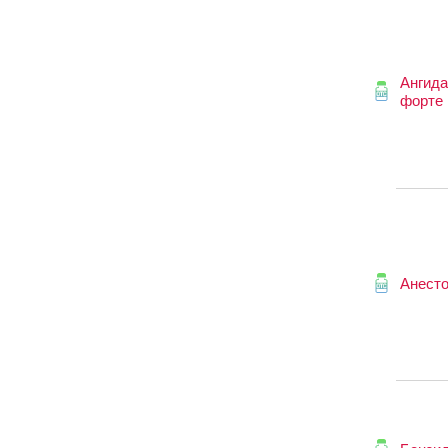
Ангида
форте
Анест