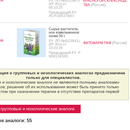
РУ: ЛП-№(011967)-
КРАСНОГОРСКЛЕКСРЕДС
(РГ-RU) от
(Россия)
ТВА
06.10.25
Предыдущий РУ:
ЛСР-005376/07
Сырье рас­ти­тель­
ное из­мель­чен­ное:
пач­ки 50 г
ея
РУ: ЛП-№(013841)-
(Россия)
ФИТОФАРМ ПКФ
(РГ-RU) от
10.03.26
Предыдущий РУ: Р
N001343/01
ция о групповых и нозологических аналогах предназначена
только для специалистов.
 и нозологические аналоги
не являются полными аналогами
ов
, решение об их использовании может быть принято только
том при назначении терапии в отсутствие препаратов первой
групповые и нозологические аналоги
е аналоги: 55