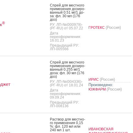
Спрей для мес­тно­го
при­мене­ния до­зиро­
ван­ный 0.51 мг/1 до­
за: фл. 30 мл (176
доз)
®
к
РУ: ЛП-№(000979)-
(Россия)
ГРОТЕКС
(РГ-RU) от 05.07.22
Дата
переоформления:
16.01.23
Предыдущий РУ:
ЛП-005566
Спрей для мес­тно­го
при­мене­ния до­зиро­
ван­ный 0.255 мг/1
до­за: фл. 30 мл (176
доз)
(Россия)
ИРИС
РУ: ЛП-№(004336)-
оджет
Произведено:
(РГ-RU) от 18.01.24
(Россия)
ЮЖФАРМ
Дата
переоформления:
09.09.24
Предыдущий РУ:
ЛП-008136
Рас­твор для мес­тно­
го при­мене­ния 0,15
%: фл. 120 мл или
ИВАНОВСКАЯ
240 мл 1 шт.