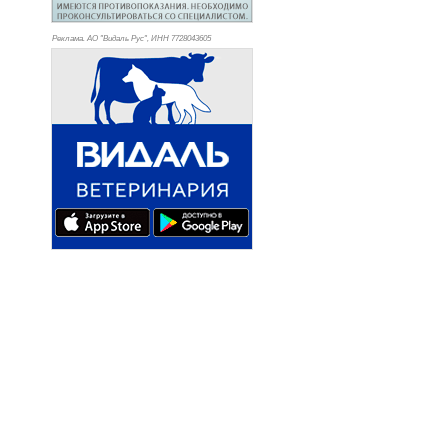
Реклама. АО "Видаль Рус", ИНН 772
8043605