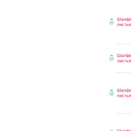
Шалф
листья
Шалф
листья
Шалф
листья
Шалф