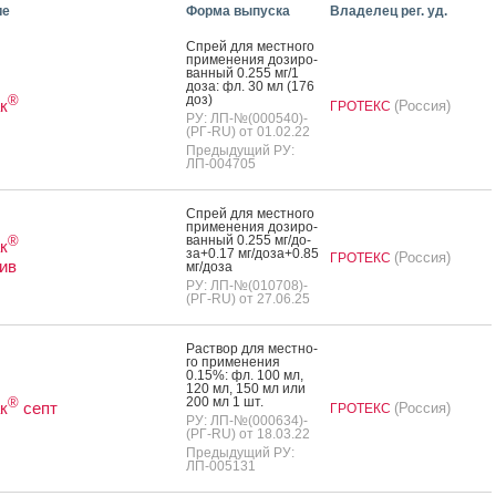
ие
Форма выпуска
Владелец рег. уд.
Спрей для мес­тно­го
при­мене­ния до­зиро­
ван­ный 0.255 мг/1
до­за: фл. 30 мл (176
доз)
®
к
(Россия)
ГРОТЕКС
РУ: ЛП-№(000540)-
(РГ-RU) от 01.02.22
Предыдущий РУ:
ЛП-004705
Спрей для мес­тно­го
при­мене­ния до­зиро­
ван­ный 0.255 мг/до­
®
к
за+0.17 мг/до­за+0.85
(Россия)
ГРОТЕКС
ив
мг/до­за
РУ: ЛП-№(010708)-
(РГ-RU) от 27.06.25
Рас­твор для мес­тно­
го при­мене­ния
0.15%: фл. 100 мл,
120 мл, 150 мл или
200 мл 1 шт.
®
к
септ
(Россия)
ГРОТЕКС
РУ: ЛП-№(000634)-
(РГ-RU) от 18.03.22
Предыдущий РУ:
ЛП-005131