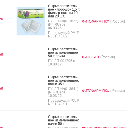
Сырье рас­ти­тель­
ное - по­рошок 1.5 г:
филь­тр-па­кеты 10
или 20 шт.
ея
РУ: ЛП-№(013822)-
(Россия)
ФИТОФАРМ ПКФ
(РГ-RU) от
06.03.26
Предыдущий РУ: Р
N001343/02
Сырье рас­ти­тель­
ное из­мель­чен­ное
ея
50 г: пач­ки
(Россия)
ФИТО-БОТ
РУ: ЛП-001796 от
10.08.12
Сырье рас­ти­тель­
ное из­мель­чен­ное:
пач­ки 35 г
ея
РУ: ЛП-№(013841)-
(Россия)
ФИТОФАРМ ПКФ
(РГ-RU) от
10.03.26
Предыдущий РУ: Р
N001343/01
Сырье рас­ти­тель­
ное из­мель­чен­ное:
пач­ки 50 г
ея