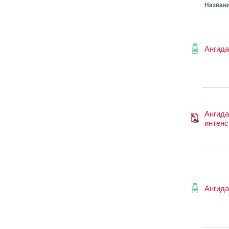
Назван
Ангида
Ангида
интенс
Ангида