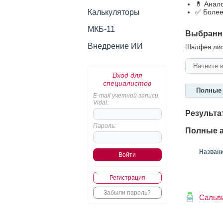
💊 Анал
Калькуляторы
✅ Более
МКБ-11
Выбранн
Внедрение ИИ
Шалфея лист
Вход для
специалистов
Полные 
E-mail учетной записи
Vidal:
Результа
Пароль:
Полные а
Назван
Регистрация
Забыли пароль?
Сальв