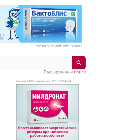
Реклама. АО «Р-Фарм», ИНН 772
6311464
Расширенный поиск
Реклама. ООО «Гриндекс Рус», ИНН 772
6548343