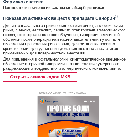
Фармакокинетика
При местном применении системная абсорбция низкая.
®
Показания активных веществ препарата Санорин
Для интраназального применения: острый ринит, аллергический
ринит, синусит, евстахиит, ларингит, отек гортани аллергического
генеза, отек гортани на фоне облучения, гиперемия слизистой
оболочки после операций на верхних дыхательных путях, для
облегчения проведения риноскопии, для остановки носовых
кровотечений, для удлинения действия местных анестетиков,
применяемых для поверхностной анестезии.
Для применения в офтальмологии: симптоматическое временное
облегчение вторичной гиперемии глаз вследствие умеренного
раздражающего воздействия и аллергического конъюнктивита.
Открыть список кодов МКБ
Реклама. АО "Хелеон Рус", ИНН 770
3105112