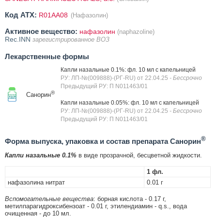
Код ATX:
R01AA08
(Нафазолин)
Активное вещество:
нафазолин
(naphazoline)
Rec.INN
зарегистрированное ВОЗ
Лекарственные формы
Капли назальные 0.1%: фл. 10 мл с капельницей
РУ: ЛП-№(009888)-(РГ-RU) от 22.04.25
- Бессрочно
Предыдущий РУ: П N011463/01
®
Санорин
Капли назальные 0.05%: фл. 10 мл с капельницей
РУ: ЛП-№(009888)-(РГ-RU) от 22.04.25
- Бессрочно
Предыдущий РУ: П N011463/01
®
Форма выпуска, упаковка и состав препарата Санорин
Капли назальные 0.1%
в виде прозрачной, бесцветной жидкости.
1 фл.
нафазолина нитрат
0.01 г
Вспомогательные вещества
: борная кислота - 0.17 г,
метилпарагидроксибензоат - 0.01 г, этилендиамин - q.s., вода
очищенная - до 10 мл.