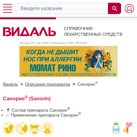
СПРАВОЧНИК
ЛЕКАРСТВЕННЫХ СРЕДСТВ
Реклама. ООО «Др. Редди’с Лабораторис», ИНН: 770
7321227
®
Видаль
Описания препаратов
Санорин
®
Санорин
(Sanorin)
®
💊 Состав препарата Санорин
®
✅ Применение препарата Санорин