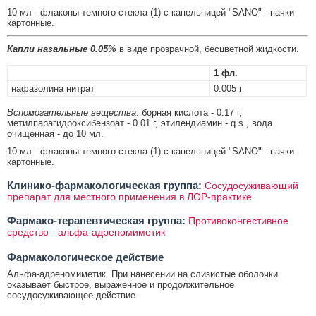
10 мл - флаконы темного стекла (1) с капельницей "SANO" - пачки
картонные.
Капли назальные 0.05%
в виде прозрачной, бесцветной жидкости.
1 фл.
нафазолина нитрат
0.005 г
Вспомогательные вещества
: борная кислота - 0.17 г,
метилпарагидроксибензоат - 0.01 г, этилендиамин - q.s., вода
очищенная - до 10 мл.
10 мл - флаконы темного стекла (1) с капельницей "SANO" - пачки
картонные.
Клинико-фармакологическая группа:
Сосудосуживающий
препарат для местного применения в ЛОР-практике
Фармако-терапевтическая группа:
Противоконгестивное
средство - альфа-адреномиметик
Фармакологическое действие
Альфа-адреномиметик. При нанесении на слизистые оболочки
оказывает быстрое, выраженное и продолжительное
сосудосуживающее действие.