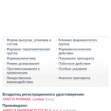
Форма выпуска, упаковка и
Клинико-фармакологич.
состав
группа
Фармако-терапевтическая
Фармакологическое
группа
действие
Фармакокинетика
Показания препарата
Режим дозирования
Побочное действие
Противопоказания к
Особые указания
применению
Лекарственное
Аналоги препарата
взаимодействие
Владелец регистрационного удостоверения:
XANTIS PHARMA, Limited
(Кипр)
Произведено:
SANECA PHARMACEUTICALS, a.s.
(Словакия)