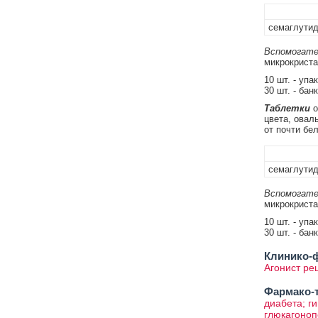
семаглути
Вспомогате
микрокриста
10 шт. - упа
30 шт. - бан
Таблетки
о
цвета, овал
от почти бел
семаглути
Вспомогате
микрокриста
10 шт. - упа
30 шт. - бан
Клинико-ф
Агонист ре
Фармако-т
диабета; г
глюкагоноп