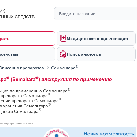
ИК
ЕННЫХ СРЕДСТВ
раты
Медицинская энциклопедия
алистам
Поиск аналогов
®
Описания препаратов
Семальтара
®
®
ара
(Semaltara
)
инструкция по применению
®
укция по применению Семальтара
®
в препарата Семальтара
®
ение препарата Семальтара
®
ия хранения Семальтара
®
дности Семальтара
ОМОМЕД ДМ", ИНН 772
4365841