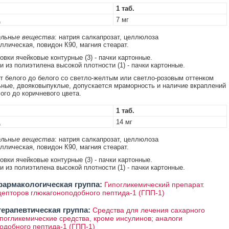
1 таб.
д
7 мг
льные вещества
: натрия салкапрозат, целлюлоза
ллическая, повидон К90, магния стеарат.
ковки ячейковые контурные (3) - пачки картонные.
ки из полиэтилена высокой плотности (1) - пачки картонные.
т белого до белого со светло-желтым или светло-розовым оттенком
ьные, двояковыпуклые, допускается мраморность и наличие вкраплений
ого до коричневого цвета.
1 таб.
д
14 мг
льные вещества
: натрия салкапрозат, целлюлоза
ллическая, повидон К90, магния стеарат.
ковки ячейковые контурные (3) - пачки картонные.
ки из полиэтилена высокой плотности (1) - пачки картонные.
армакологическая группа:
Гипогликемический препарат.
цепторов глюкагоноподобного пептида-1 (ГПП-1)
ерапевтическая группа:
Средства для лечения сахарного
ипогликемические средства, кроме инсулинов; аналоги
одобного пептида-1 (ГПП-1)