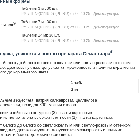
енные формы
Таблетки 3 мг: 30 шт.
РУ: ЛП-№(011950)-(РГ-RU) от 06.10.25
- Действующее
Таблетки 7 мг: 30 шт.
®
льтара
РУ: ЛП-№(011950)-(РГ-RU) от 06.10.25
- Действующее
Таблетки 14 мг: 30 шт.
РУ: ЛП-№(011950)-(РГ-RU) от 06.10.25
- Действующее
®
уска, упаковка и состав препарата Семальтара
т белого до белого со светло-желтым или светло-розовым оттенком
лые, двояковыпуклые, допускается мраморность и наличие вкраплений
ого до коричневого цвета.
1 таб.
д
3 мг
льные вещества
: натрия салкапрозат, целлюлоза
ллическая, повидон К90, магния стеарат.
ковки ячейковые контурные (3) - пачки картонные.
ки из полиэтилена высокой плотности (1) - пачки картонные.
т белого до белого со светло-желтым или светло-розовым оттенком
овидные, двояковыпуклые, допускается мраморность и наличие
от почти белого до коричневого цвета.