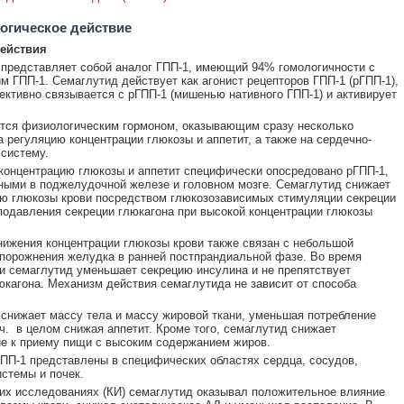
огическое действие
ействия
представляет собой аналог ГПП-1, имеющий 94% гомологичности с
м ГПП-1. Семаглутид действует как агонист рецепторов ГПП-1 (рГПП-1),
ективно связывается с рГПП-1 (мишенью нативного ГПП-1) и активирует
тся физиологическим гормоном, оказывающим сразу несколько
 регуляцию концентрации глюкозы и аппетит, а также на сердечно-
систему.
концентрацию глюкозы и аппетит специфически опосредовано рГПП-1,
ыми в поджелудочной железе и головном мозге. Семаглутид снижает
ю глюкозы крови посредством глюкозозависимых стимуляции секреции
подавления секреции глюкагона при высокой концентрации глюкозы
ижения концентрации глюкозы крови также связан с небольшой
порожнения желудка в ранней постпрандиальной фазе. Во время
и семаглутид уменьшает секрецию инсулина и не препятствует
юкагона. Механизм действия семаглутида не зависит от способа
снижает массу тела и массу жировой ткани, уменьшая потребление
т.ч. в целом снижая аппетит. Кроме того, семаглутид снижает
е к приему пищи с высоким содержанием жиров.
ПП-1 представлены в специфических областях сердца, сосудов,
стемы и почек.
их исследованиях (КИ) семаглутид оказывал положительное влияние