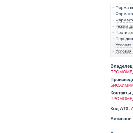
Форма вы
Фармако-
Фармако
Режим д
Противо
Передоз
Условия
Условия 
Владелец 
ПРОМОМЕД
Произвед
БИОХИМИК
Контакты 
ПРОМОМЕД
Код ATX:
Активное 