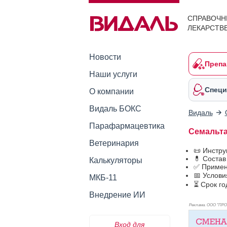
СПРАВОЧН
ЛЕКАРСТВ
Новости
Препа
Наши услуги
Специ
О компании
Видаль БОКС
Видаль
Парафармацевтика
Семальт
Ветеринария
📜 Инстр
💊 Соста
Калькуляторы
✅ Примен
📅 Услов
МКБ-11
⏳ Срок го
Внедрение ИИ
Реклама. ООО "ПР
Вход для