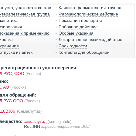
пуска, упаковка и состав
Клинико-фармакологич. группа
терапевтическая группа
Фармакологическое действие
кинетика
Показания препарата
озирования
Побочное действие
показания к применению
Особые указания
ировка
Лекарственное взаимодействие
 хранения
Срок годности
отпуска из аптек
Контакты для обращений
регистрационного удостоверения:
 РУС, ООО
(Россия)
ено:
, АО
(Россия)
для обращений:
 РУС ООО
(Россия)
A10BJ06
(Семаглутид)
вещество:
семаглутид
(semaglutide)
Rec.INN
зарегистрированное ВОЗ