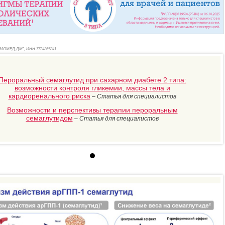
ОМОМЕД ДМ", ИНН 772
4365841
Пероральный семаглутид при сахарном диабете 2 типа:
возможности контроля гликемии, массы тела и
кардиоренального риска
–
Статья для специалистов
Возможности и перспективы терапии пероральным
семаглутидом
–
Статья для специалистов
лама. ООО "ПРОМОМЕД ДМ", ИНН 772
4365841 erid:2VSb5wRaH2a
Первый отечественный пероральный семаглутид