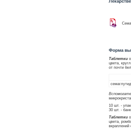
Лекарств
Сема
Форма вып
Таблетки
о
цвета, круг
от почти бел
семаглути
Вспомогате
микрокриста
10 шт. - упа
30 шт. - бан
Таблетки
о
цвета, ромб
вкраплений 