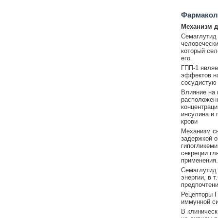
Фармакол
Механизм д
Семаглутид 
человечески
который сел
его.
ГПП-1 являе
эффектов на
сосудистую 
Влияние на 
расположенн
концентраци
инсулина и 
крови
Механизм сн
задержкой о
гипогликеми
секреции гл
применения.
Семаглутид 
энергии, в 
предпочтени
Рецепторы Г
иммунной си
В клиническ