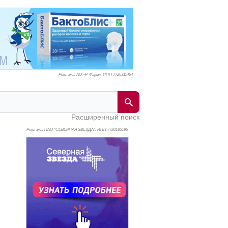
Реклама. АО «Р-Фарм», ИНН 772
6311464
Расширенный поиск
Реклама. НАО "СЕВЕРНАЯ ЗВЕЗДА", ИНН 772
0185196