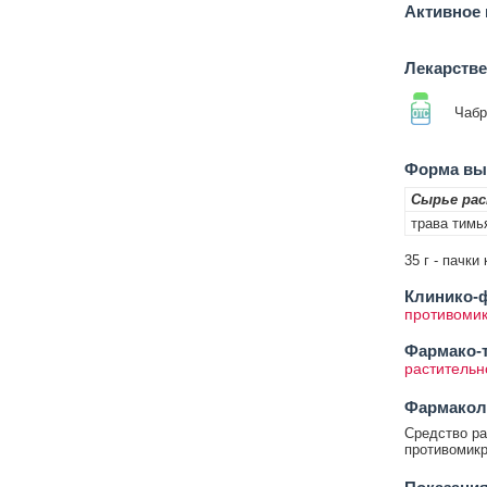
Активное 
Лекарств
Чабр
Форма вып
Сырье ра
трава тимь
35 г - пачк
Клинико-ф
противоми
Фармако-т
растительн
Фармакол
Средство ра
противомикр