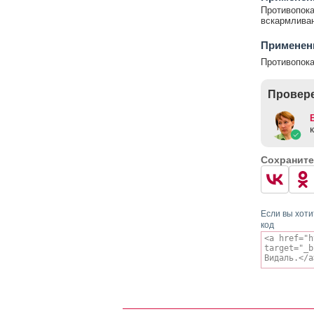
Противопока
вскармливан
Применен
Противопока
Провере
Сохраните
Если вы хоти
код