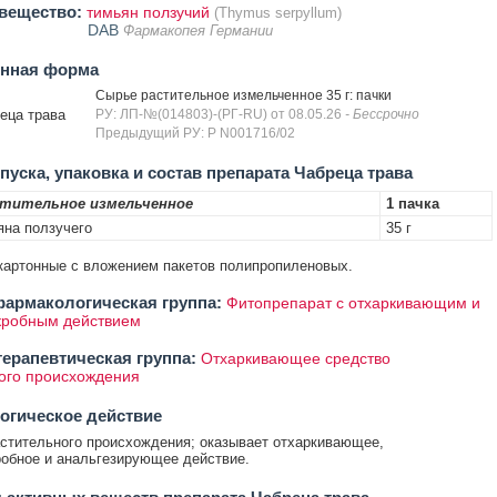
вещество:
тимьян ползучий
(Thymus serpyllum)
DAB
Фармакопея Германии
енная форма
Сырье растительное измельченное 35 г: пачки
еца трава
РУ: ЛП-№(014803)-(РГ-RU) от 08.05.26
- Бессрочно
Предыдущий РУ: Р N001716/02
уска, упаковка и состав препарата Чабреца трава
стительное измельченное
1 пачка
яна ползучего
35 г
и картонные с вложением пакетов полипропиленовых.
армакологическая группа:
Фитопрепарат с отхаркивающим и
кробным действием
ерапевтическая группа:
Отхаркивающее средство
ого происхождения
огическое действие
стительного происхождения; оказывает отхаркивающее,
обное и анальгезирующее действие.