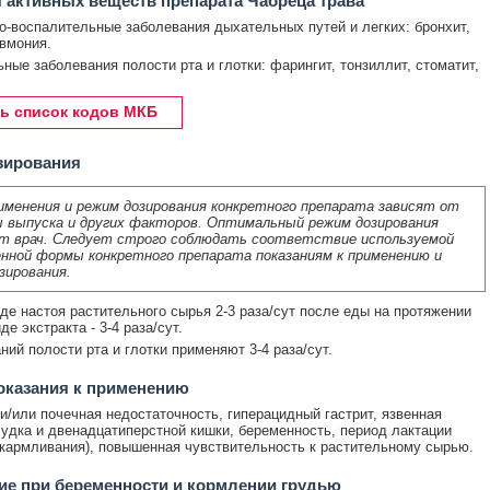
 активных веществ препарата Чабреца трава
-воспалительные заболевания дыхательных путей и легких: бронхит,
евмония.
ные заболевания полости рта и глотки: фарингит, тонзиллит, стоматит,
ь список кодов МКБ
зирования
именения и режим дозирования конкретного препарата зависят от
 выпуска и других факторов. Оптимальный режим дозирования
т врач. Следует строго соблюдать соответствие используемой
нной формы конкретного препарата показаниям к применению и
зирования.
иде настоя растительного сырья 2-3 раза/сут после еды на протяжении
иде экстракта - 3-4 раза/сут.
ний полости рта и глотки применяют 3-4 раза/сут.
оказания к применению
и/или почечная недостаточность, гиперацидный гастрит, язвенная
удка и двенадцатиперстной кишки, беременность, период лактации
скармливания), повышенная чувствительность к растительному сырью.
е при беременности и кормлении грудью