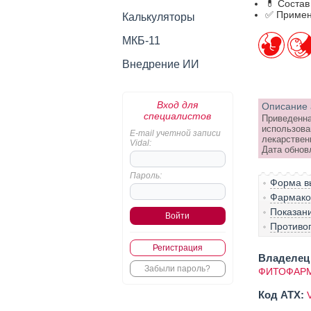
💊 Состав
✅ Примен
Калькуляторы
МКБ-11
Внедрение ИИ
Вход для
Описание 
специалистов
Приведенна
использова
E-mail учетной записи
лекарствен
Vidal:
Дата обнов
Пароль:
Форма вы
Фармако-
Показан
Противо
Регистрация
Владелец 
Забыли пароль?
ФИТОФАРМ
Код ATX: