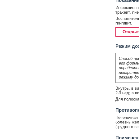
Показания
Инфекционно
трахеит, пн
Воспалитель
гингивит.
Открыт
Режим до
Способ пр
его формы
определяе
лекарстве
режиму до
Внутрь, в в
2-3 нед; в в
Для полоска
Противоп
Печеночная 
болезнь жел
(грудного в
Применени