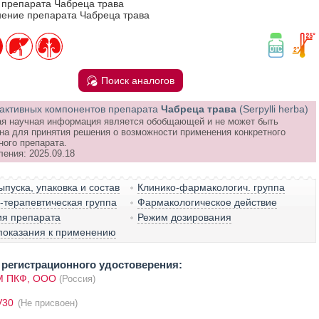
 препарата Чабреца трава
ение препарата Чабреца трава
Поиск аналогов
активных компонентов препарата
Чабреца трава
(Serpylli herba)
я научная информация является обобщающей и не может быть
на для принятия решения о возможности применения конкретного
ного препарата.
ления: 2025.09.18
пуска, упаковка и состав
Клинико-фармакологич. группа
терапевтическая группа
Фармакологическое действие
ия препарата
Режим дозирования
показания к применению
регистрационного удостоверения:
 ПКФ, ООО
(Россия)
V30
(Не присвоен)