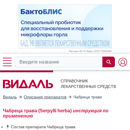
Реклама. АО «Р-Фарм», ИНН 772
6311464
СПРАВОЧНИК
ЛЕКАРСТВЕННЫХ СРЕДСТВ
Видаль
Описания препаратов
Чабреца трава
Чабреца трава (Serpylli herba)
инструкция по
применению
💊 Состав препарата Чабреца трава