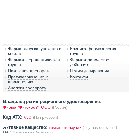
Форма выпуска, упаковка и
Клинико-фармакологич.
состав
группа
Фармако-терапевтическая
Фармакологическое
группа
действие
Показания препарата
Режим дозирования
Противопоказания к
Контакты
применению
Аналоги препарата
Владелец регистрационного удостоверения:
Фирма "Фито-Бот", ООО
(Россия)
Код ATX:
V30
(Не присвоен)
Активное вещество:
тимьян ползучий
(Thymus serpyllum)
DAB
Фармакопея Германии