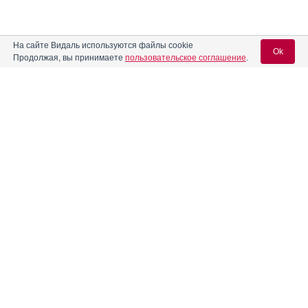
На сайте Видаль используются файлы cookie
Ok
Продолжая, вы принимаете
пользовательское соглашение
.
Содержание
Вход для специалистов
E-mail учетной записи Vidal:
Форма выпуска, упаковка и состав
Клинико-фармакологич. группа
Пароль:
Фармако-терапевтическая группа
Фармакологическое действие
Показания препарата
Режим дозирования
Регистрация
Забыли пароль?
Противопоказания к применению