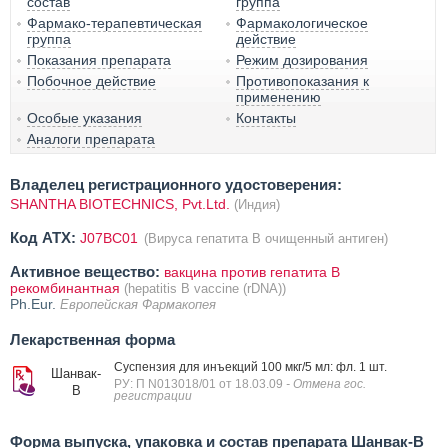
состав
группа
Фармако-терапевтическая
Фармакологическое
группа
действие
Показания препарата
Режим дозирования
Побочное действие
Противопоказания к
применению
Особые указания
Контакты
Аналоги препарата
Владелец регистрационного удостоверения:
SHANTHA BIOTECHNICS, Pvt.Ltd.
(Индия)
Код ATX:
J07BC01
(Вируса гепатита В очищенный антиген)
Активное вещество:
вакцина против гепатита B
рекомбинантная
(hepatitis B vaccine (rDNA))
Ph.Eur.
Европейская Фармакопея
Лекарственная форма
Суспензия для инъекций 100 мкг/5 мл: фл. 1 шт.
Шанвак-
РУ: П N013018/01 от 18.03.09
- Отмена гос.
В
регистрации
Форма выпуска, упаковка и состав препарата Шанвак-В