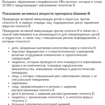
Вызывает образование специфических HBs-антител, которые в титре
10 МЕ/л предупреждают заболевание гепатитом В.
Показания активных веществ препарата Шанвак-В
Проведение активной иммунизации детей и взрослых против
гепатита В, в первую очередь лиц, подверженных риску заражения
вирусом гепатита В.
Проведение активной иммунизации против гепатита В в областях с
низкой заболеваемостью рекомендуется для новорожденных детей
и подростков, а также лиц с повышенным риском инфицирования, к
которым относятся:
дети, рожденные матерями-носителями вируса гепатита В;
персонал медицинских и стоматологических учреждений,
включая сотрудников клинических и серологических
лабораторий;
пациенты, которым проводится или планируются переливание
крови и ее компонентов, плановые хирургические
вмешательства, инвазивные лечебные и диагностические
процедуры;
лица, у которых повышенный риск заболевания связан с их
сексуальным поведением;
наркоманы;
лица, направляющиеся в регионы с широким
распространением гепатита В;
дети в регионах с широким распространением гепатита В;
пациенты с хроническим гепатитом С и носители вируса
гепатита С;
больные серповидно-клеточной анемией;