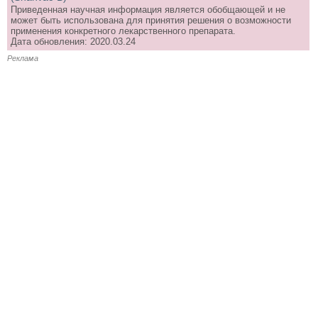
Приведенная научная информация является обобщающей и не
может быть использована для принятия решения о возможности
применения конкретного лекарственного препарата.
Дата обновления: 2020.03.24
Реклама