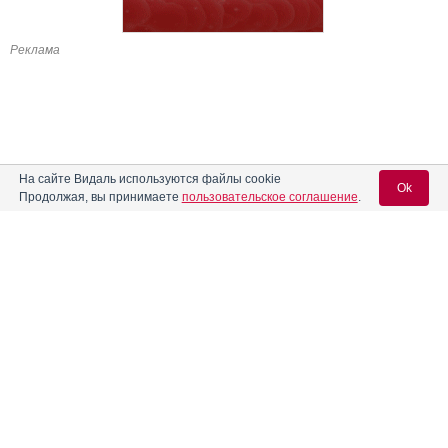
Реклама
На сайте Видаль используются файлы cookie
Ok
Продолжая, вы принимаете
пользовательское соглашение
.
Содержание
Вход для специалистов
E-mail учетной записи Vidal:
Форма выпуска, упаковка и состав
Клинико-фармакологич. группа
Пароль:
Фармако-терапевтическая группа
Фармакологическое действие