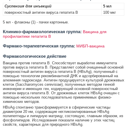
Суспензия для инъекций
5 мл
поверхностный антиген вируса гепатита В
100 мкг
5 мл - флаконы (1) - пачки картонные.
Клинико-фармакологическая группа:
Вакцина для
профилактики гепатита В
Фармако-терапевтическая группа:
МИБП-вакцина
Фармакологическое действие
Вакцина против гепатита B. Способствует выработке иммунитета
против вируса гепатита В. Представляет собой очищенный основной
поверхностный антиген вируса гепатита B (HBsAg), полученный с
помощью технологии рекомбинантной ДНК и адсорбированный на
алюминия гидроксиде. Антиген продуцируется культурой дрожжевых
клеток (Saccharomyces cerevisiae), полученных методом генной
инженерии и имеющих ген, кодирующий основной поверхностный
антиген вируса гепатита В. От дрожжевых клеток HBsAg очищен с
помощью нескольких последовательно применяемых физико-
химических методов.
HBsAg спонтанно трансформируется в сферические частицы
диаметром 20 нм, содержащие негликозилированные HBsAg
полипептиды и липидную матрицу, состоящую, главным образом, из
фосфолипидов. Исследования показали наличие у этих частиц
свойств, характерных для природного HBsAg.