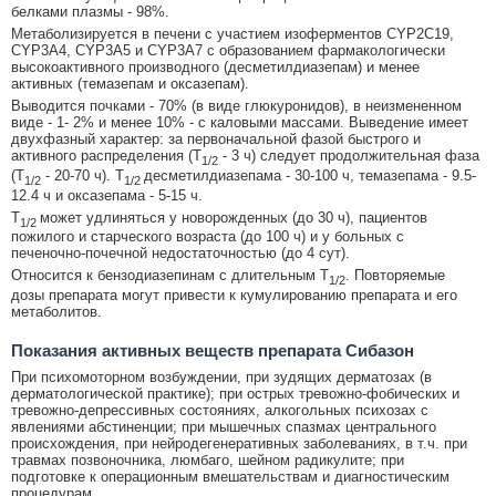
белками плазмы - 98%.
Метаболизируется в печени с участием изоферментов CYP2C19,
CYP3A4, CYP3A5 и CYP3A7 с образованием фармакологически
высокоактивного производного (десметилдиазепам) и менее
активных (темазепам и оксазепам).
Выводится почками - 70% (в виде глюкуронидов), в неизмененном
виде - 1- 2% и менее 10% - с каловыми массами. Выведение имеет
двухфазный характер: за первоначальной фазой быстрого и
активного распределения (Т
- 3 ч) следует продолжительная фаза
1/2
(Т
- 20-70 ч). Т
десметилдиазепама - 30-100 ч, темазепама - 9.5-
1/2
1/2
12.4 ч и оксазепама - 5-15 ч.
Т
может удлиняться у новорожденных (до 30 ч), пациентов
1/2
пожилого и старческого возраста (до 100 ч) и у больных с
печеночно-почечной недостаточностью (до 4 сут).
Относится к бензодиазепинам с длительным Т
. Повторяемые
1/2
дозы препарата могут привести к кумулированию препарата и его
метаболитов.
Показания активных веществ препарата Сибазон
При психомоторном возбуждении, при зудящих дерматозах (в
дерматологической практике); при острых тревожно-фобических и
тревожно-депрессивных состояниях, алкогольных психозах с
явлениями абстиненции; при мышечных спазмах центрального
происхождения, при нейродегенеративных заболеваниях, в т.ч. при
травмах позвоночника, люмбаго, шейном радикулите; при
подготовке к операционным вмешательствам и диагностическим
процедурам.