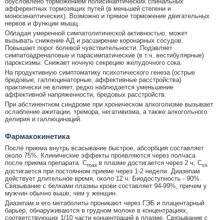
обусловлено торможением полисинаптических спинальных
афферентных тормозящих путей (в меньшей степени и
моносинаптических). Возможно и прямое торможение двигательных
нервов и функции мышц.
Обладая умеренной симпатолитической активностью, может
вызывать снижение АД и расширение коронарных сосудов.
Повышает порог болевой чувствительности. Подавляет
симпатоадреналовые и парасимпатические (в т.ч. вестибулярные)
пароксизмы. Снижает ночную секрецию желудочного сока.
На продуктивную симптоматику психотического генеза (острые
бредовые, галлюцинаторные, аффективные расстройства)
практически не влияет, редко наблюдается уменьшение
аффективной напряженности, бредовых расстройств.
При абстинентном синдроме при хроническом алкоголизме вызывает
ослабление ажитации, тремора, негативизма, а также алкогольного
делирия и галлюцинаций.
Фармакокинетика
После приема внутрь всасывание быстрое, абсорбция составляет
около 75%. Клинические эффекты проявляются через полчаса
после приема препарата. C
в плазме достигается через 2 ч, C
max
ss
достигается при постоянном приеме через 1-2 недели. Диазепам
действует длительное время, около 12 ч. Биодоступность - 90%.
Связывание с белками плазмы крови составляет 94-99%, причем у
мужчин обычно выше, чем у женщин.
Диазепам и его метаболиты проникают через ГЭБ и плацентарный
барьер, обнаруживаются в грудном молоке в концентрациях,
соответствующих 1/10 части концентраций в плазме. Связывание с