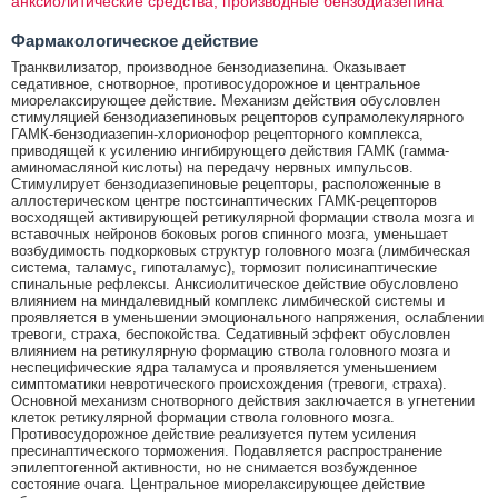
анксиолитические средства; производные бензодиазепина
Фармакологическое действие
Транквилизатор, производное бензодиазепина. Оказывает
седативное, снотворное, противосудорожное и центральное
миорелаксирующее действие. Механизм действия обусловлен
стимуляцией бензодиазепиновых рецепторов супрамолекулярного
ГАМК-бензодиазепин-хлорионофор рецепторного комплекса,
приводящей к усилению ингибирующего действия ГАМК (гамма-
аминомасляной кислоты) на передачу нервных импульсов.
Стимулирует бензодиазепиновые рецепторы, расположенные в
аллостерическом центре постсинаптических ГАМК-рецепторов
восходящей активирующей ретикулярной формации ствола мозга и
вставочных нейронов боковых рогов спинного мозга, уменьшает
возбудимость подкорковых структур головного мозга (лимбическая
система, таламус, гипоталамус), тормозит полисинаптические
спинальные рефлексы. Анксиолитическое действие обусловлено
влиянием на миндалевидный комплекс лимбической системы и
проявляется в уменьшении эмоционального напряжения, ослаблении
тревоги, страха, беспокойства. Седативный эффект обусловлен
влиянием на ретикулярную формацию ствола головного мозга и
неспецифические ядра таламуса и проявляется уменьшением
симптоматики невротического происхождения (тревоги, страха).
Основной механизм снотворного действия заключается в угнетении
клеток ретикулярной формации ствола головного мозга.
Противосудорожное действие реализуется путем усиления
пресинаптического торможения. Подавляется распространение
эпилептогенной активности, но не снимается возбужденное
состояние очага. Центральное миорелаксирующее действие