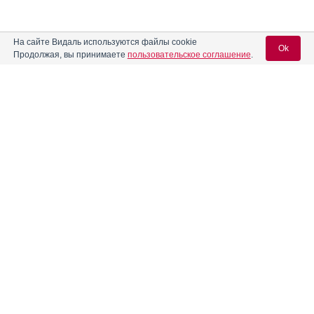
На сайте Видаль используются файлы cookie
Ok
Продолжая, вы принимаете
пользовательское соглашение
.
Содержание
Вход для специалистов
E-mail учетной записи Vidal:
Форма выпуска, упаковка и состав
Клинико-фармакологич. группа
Пароль:
Фармако-терапевтическая группа
Фармакологическое действие
Фармакокинетика
Показания препарата
Регистрация
Забыли пароль?
Режим дозирования