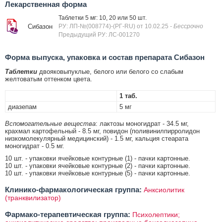
Лекарственная форма
Таблетки 5 мг: 10, 20 или 50 шт.
Сибазон
РУ: ЛП-№(008774)-(РГ-RU) от 10.02.25
- Бессрочно
Предыдущий РУ: ЛС-001270
Форма выпуска, упаковка и состав препарата Сибазон
Таблетки
двояковыпуклые, белого или белого со слабым
желтоватым оттенком цвета.
1 таб.
диазепам
5 мг
Вспомогательные вещества
: лактозы моногидрат - 34.5 мг,
крахмал картофельный - 8.5 мг, повидон (поливинилпирролидон
низкомолекулярный медицинский) - 1.5 мг, кальция стеарата
моногидрат - 0.5 мг.
10 шт. - упаковки ячейковые контурные (1) - пачки картонные.
10 шт. - упаковки ячейковые контурные (2) - пачки картонные.
10 шт. - упаковки ячейковые контурные (5) - пачки картонные.
Клинико-фармакологическая группа:
Анксиолитик
(транквилизатор)
Фармако-терапевтическая группа:
Психолептики;