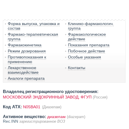
Форма выпуска, упаковка и
Клинико-фармакологич.
состав
группа
Фармако-терапевтическая
Фармакологическое
группа
действие
Фармакокинетика
Показания препарата
Режим дозирования
Побочное действие
Противопоказания к
Особые указания
применению
Лекарственное
Контакты
взаимодействие
Аналоги препарата
Владелец регистрационного удостоверения:
МОСКОВСКИЙ ЭНДОКРИННЫЙ ЗАВОД, ФГУП
(Россия)
Код ATX:
N05BA01
(Диазепам)
Активное вещество:
диазепам
(diazepam)
Rec.INN
зарегистрированное ВОЗ