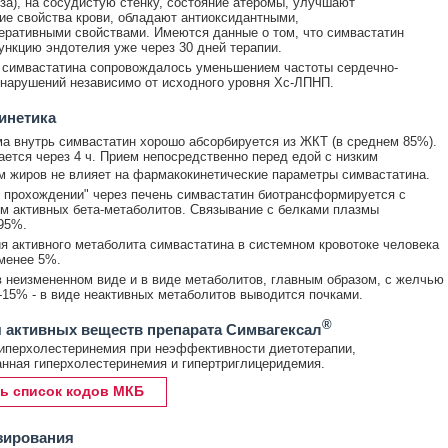
за), на сосудистую стенку, состояние атеромы, улучшают
ие свойства крови, обладают антиоксидантными,
ративными свойствами. Имеются данные о том, что симвастатин
нкцию эндотелия уже через 30 дней терапии.
 симвастатина сопровождалось уменьшением частоты сердечно-
нарушений независимо от исходного уровня Хс-ЛПНП.
инетика
а внутрь симвастатин хорошо абсорбируется из ЖКТ (в среднем 85%).
ется через 4 ч. Прием непосредственно перед едой с низким
 жиров не влияет на фармакокинетические параметры симвастатина.
 прохождении" через печень симвастатин биотрансформируется с
м активных бета-метаболитов. Связывание с белками плазмы
95%.
я активного метаболита симвастатина в системном кровотоке человека
менее 5%.
 неизмененном виде и в виде метаболитов, главным образом, с желчью
0-15% - в виде неактивных метаболитов выводится почками.
®
 активных веществ препарата Симвагексал
иперхолестеринемия при неэффективности диетотерапии,
нная гиперхолестеринемия и гипертриглицеридемия.
ь список кодов МКБ
зирования