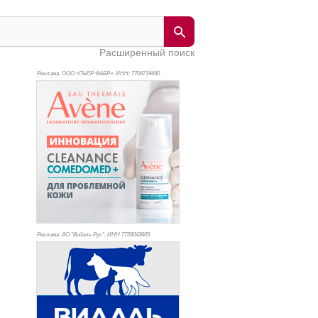
Расширенный поиск
Реклама. ООО «ПЬЕР ФАБР», ИНН: 770
4719490
Реклама. АО "Видаль Рус", ИНН 772
8043605