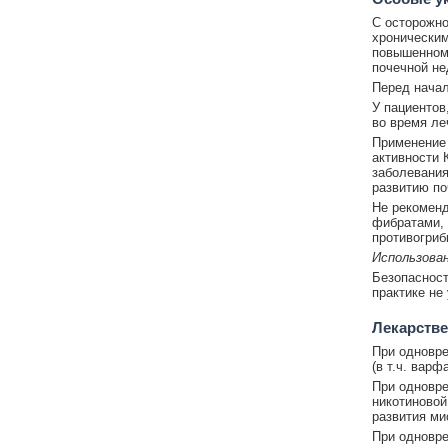
С осторожно
хроническим
повышенном 
почечной не
Перед начал
У пациентов
во время ле
Применение 
активности 
заболевания
развитию по
Не рекоменд
фибратами, 
противогриб
Использова
Безопасност
практике не
Лекарстве
При одновре
(в т.ч. варф
При одновре
никотиновой
развития ми
При одновре