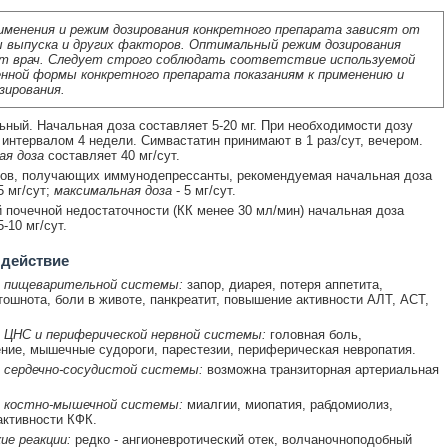
именения и режим дозирования конкретного препарата зависят от
 выпуска и других факторов. Оптимальный режим дозирования
т врач. Следует строго соблюдать соответствие используемой
нной формы конкретного препарата показаниям к применению и
зирования.
ный. Начальная доза составляет 5-20 мг. При необходимости дозу
интервалом 4 недели. Симвастатин принимают в 1 раз/сут, вечером.
ая доза
составляет 40 мг/сут.
тов, получающих иммунодепрессанты, рекомендуемая начальная доза
5 мг/сут;
максимальная доза
- 5 мг/сут.
 почечной недостаточности (КК менее 30 мл/мин) начальная доза
-10 мг/сут.
 действие
 пищеварительной системы:
запор, диарея, потеря аппетита,
тошнота, боли в животе, панкреатит, повышение активности АЛТ, АСТ,
 ЦНС и периферической нервной системы:
головная боль,
ние, мышечные судороги, парестезии, периферическая невропатия.
 сердечно-сосудистой системы:
возможна транзиторная артериальная
 костно-мышечной системы:
миалгии, миопатия, рабдомиолиз,
ктивности КФК.
ие реакции:
редко - ангионевротический отек, волчаночноподобный