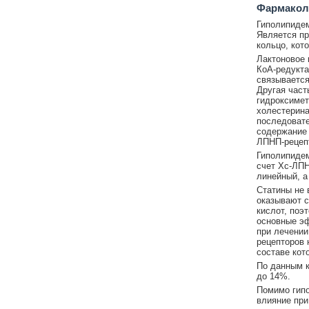
Фармакол
Гиполипидем
Является пр
кольцо, кот
Лактоновое 
КоА-редукта
связывается
Другая част
гидроксимет
холестерина
последовате
содержание 
ЛПНП-рецепт
Гиполипидем
счет Хс-ЛПН
линейный, а
Статины не 
оказывают с
кислот, поэ
основные э
при лечении
рецепторов 
составе кот
По данным 
до 14%.
Помимо гипо
влияние при