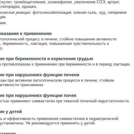
скулит, тромбоцитопения, эозинофилия, увеличение СОЭ, артрит,
 лихорадка, одышка.
ические реакции:
фотосенсибилизация, кожная сыпь, зуд, гиперемия
ция.
мия.
оказания к применению
тологический процесс в печени, стойкое повышение активности
, беременность, лактация, повышенная чувствительность к
у.
е при беременности и кормлении грудью
 противопоказан к применению при беременности и в период лактации.
ие при нарушениях функции печени
зан при активном патологическом процессе в печени, стойком
ктивности трансаминаз.
ие при нарушениях функции почек
стью применяют симвастатин при тяжелой почечной недостаточности.
е у детей
ь и эффективность применения симвастатина в педиатрической
 установлены. Не рекомендуется применять у детей.
казания