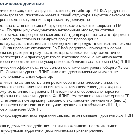
огическое действие
ическое средство из группы статинов, ингибитор ГМГ-КоА-редуктазы.
олекарством, поскольку имеет в своей структуре закрытое лактоновое
орое после поступления в организм гидролизуется.
кольцо статинов по своей структуре схоже с частью фермента ГМГ-
зы. По принципу конкурентного антагонизма молекула статина
 с той частью рецептора коэнзима А, где прикрепляется этот фермент.
ь молекулы статина ингибирует процесс превращения
илглутарата в мевалонат, промежуточный продукт в синтезе молекулы
. Ингибирование активности ГМГ-КоА-редуктазы приводит к серии
льных реакций, в результате которых снижается внутриклеточное
холестерина и происходит компенсаторное повышение активности
оров и соответственно ускорение катаболизма холестерина (Xc) ЛПНП.
ический эффект статинов связан со снижением уровня общего Хс за
П. Снижение уровня ЛПНП является дозозависимым и имеет не
 экспоненциальный характер.
влияют на активность липопротеиновой и гепатической липаз, не
ущественного влияния на синтез и катаболизм свободных жирных
тому их влияние на уровень ТГ вторично и опосредовано через их
ффекты по снижению уровня Хс-ЛПНП. Умеренное снижение уровня ТГ
 статинами, по-видимому, связано с экспрессией ремнантных (апо Е)
на поверхности гепатоцитов, участвующих в катаболизме ЛППП, в
орых примерно 30% ТГ.
контролируемых исследований симвастатин повышает уровень Хс-ЛПВП
липидемического действия, статины оказывают положительное
 дисфункции эндотелия (доклинический признак раннего