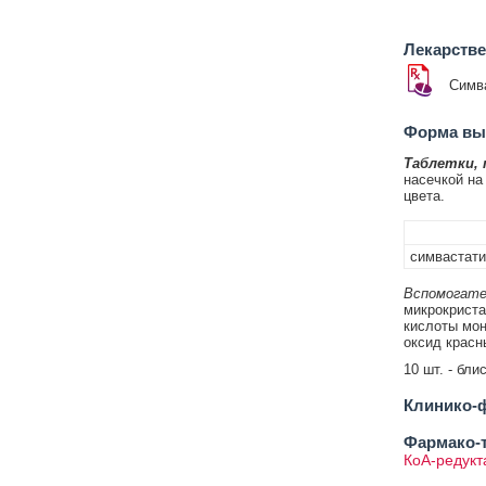
Лекарств
Симв
Форма вып
Таблетки,
насечкой на 
цвета.
симвастати
Вспомогате
микрокриста
кислоты мон
оксид красн
10 шт. - бли
Клинико-ф
Фармако-т
КоА-редукт