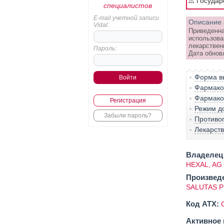
⚠️ Госуда
специалистов
E-mail учетной записи
Описание 
Vidal:
Приведенна
использова
лекарствен
Пароль:
Дата обнов
Форма вы
Фармако-
Фармако
Регистрация
Режим д
Забыли пароль?
Противо
Лекарст
Владелец 
HEXAL, AG
Произвед
SALUTAS 
Код ATX:
Активное 