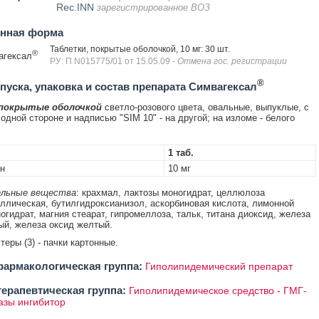
Rec.INN
зарегистрированное ВОЗ
енная форма
Таблетки, покрытые оболочкой, 10 мг: 30 шт.
®
агексал
РУ: П N015775/01 от 15.05.09
- Отмена гос. регистрации
®
уска, упаковка и состав препарата Симвагексал
 покрытые оболочкой
светло-розового цвета, овальные, выпуклые, с
одной стороне и надписью "SIM 10" - на другой; на изломе - белого
1 таб.
н
10 мг
льные вещества
: крахмал, лактозы моногидрат, целлюлоза
ллическая, бутилгидроксианизол, аскорбиновая кислота, лимонной
огидрат, магния стеарат, гипромеллоза, тальк, титана диоксид, железа
ый, железа оксид желтый.
стеры (3) - пачки картонные.
армакологическая группа:
Гиполипидемический препарат
ерапевтическая группа:
Гиполипидемическое средство - ГМГ-
азы ингибитор