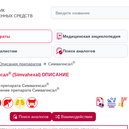
ИК
ЕННЫХ СРЕДСТВ
раты
Медицинская энциклопедия
алистам
Поиск аналогов
®
Описания препаратов
Симвагексал
®
сал
(Simvahexal) ОПИСАНИЕ
®
 препарата Симвагексал
®
ение препарата Симвагексал
Поиск аналогов
Взаимодействие