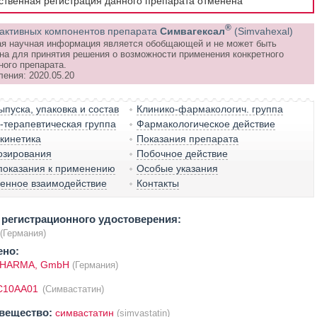
рственная регистрация данного препарата отменена
®
активных компонентов препарата
Симвагексал
(Simvahexal)
я научная информация является обобщающей и не может быть
на для принятия решения о возможности применения конкретного
ного препарата.
ления: 2020.05.20
пуска, упаковка и состав
Клинико-фармакологич. группа
терапевтическая группа
Фармакологическое действие
кинетика
Показания препарата
озирования
Побочное действие
показания к применению
Особые указания
венное взаимодействие
Контакты
регистрационного удостоверения:
(Германия)
ено:
PHARMA, GmbH
(Германия)
C10AA01
(Симвастатин)
вещество:
симвастатин
(simvastatin)