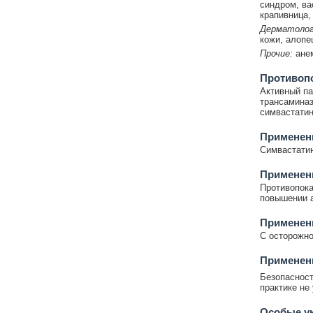
синдром, ва
крапивница,
Дерматолог
кожи, алопе
Прочие:
ане
Противоп
Активный па
трансаминаз
симвастатин
Применени
Симвастатин
Применен
Противопока
повышении а
Применен
С осторожно
Применени
Безопасност
практике не
Особые у