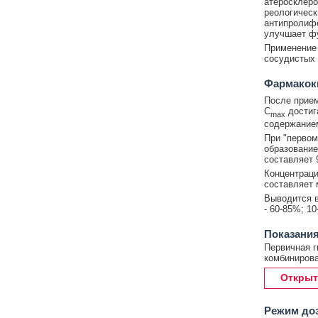
атеросклеро
реологическ
антипролифе
улучшает фу
Применение
сосудистых 
Фармакок
После прием
C
достига
max
содержанием
При "первом
образование
составляет 
Концентраци
составляет 
Выводится в
- 60-85%; 1
Показания
Первичная г
комбинирова
Открыт
Режим до