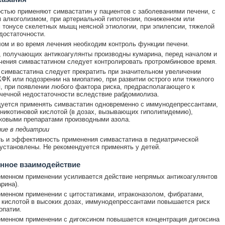
стью применяют симвастатин у пациентов с заболеваниями печени, с
 алкоголизмом, при артериальной гипотензии, пониженном или
тонусе скелетных мышц неясной этиологии, при эпилепсии, тяжелой
достаточности.
ом и во время лечения необходим контроль функции печени.
, получающих антикоагулянты производны кумарина, перед началом и
чения симвастатином следует контролировать протромбиновое время.
симвастатина следует прекратить при значительном увеличении
КФК или подозрении на миопатию, при развитии острого или тяжелого
, при появлении любого фактора риска, предрасполагающего к
чечной недостаточности вследствие рабдомиолиза.
уется применять симвастатин одновременно с иммунодепрессантами,
никотиновой кислотой (в дозах, вызывающих гиполипидемию),
ковыми препаратами производными азола.
ние в педиатрии
ь и эффективность применения симвастатина в педиатрической
 установлены. Не рекомендуется применять у детей.
нное взаимодействие
менном применении усиливается действие непрямых антикоагулянтов
арина).
менном применении с цитостатиками, итраконазолом, фибратами,
 кислотой в высоких дозах, иммунодепрессантами повышается риск
опатии.
менном применении с дигоксином повышается концентрация дигоксина