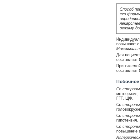
Способ пр
его формы
определяе
лекарстве
режиму до
Индивидуаль
повышают с 
Максимальн
Для пациен
составляет 
При тяжелой
составляет 5
Побочное
Со стороны
метеоризм, 
ГГТ, ЩФ.
Со стороны
головокруже
Со стороны
гипотензия.
Со стороны
повышение а
Аллергическ