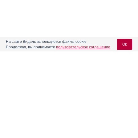
На сайте Видаль используются файлы cookie
Ok
Продолжая, вы принимаете
пользовательское соглашение
.
Содержание
Вход для специалистов
E-mail учетной записи Vidal:
Форма выпуска, упаковка и состав
Клинико-фармакологич. группа
Пароль:
Фармако-терапевтическая группа
Фармакологическое действие
Фармакокинетика