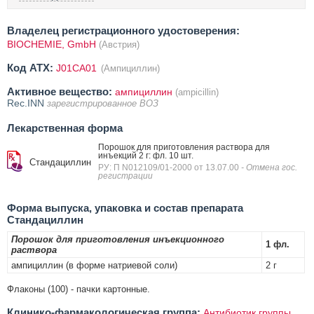
Владелец регистрационного удостоверения:
BIOCHEMIE, GmbH
(Австрия)
Код ATX:
J01CA01
(Ампициллин)
Активное вещество:
ампициллин
(ampicillin)
Rec.INN
зарегистрированное ВОЗ
Лекарственная форма
Порошок для приготовления раствора для
инъекций 2 г: фл. 10 шт.
Стандациллин
РУ: П N012109/01-2000 от 13.07.00
- Отмена гос.
регистрации
Форма выпуска, упаковка и состав препарата
Стандациллин
Порошок для приготовления инъекционного
1 фл.
раствора
ампициллин (в форме натриевой соли)
2 г
Флаконы (100) - пачки картонные.
Клинико-фармакологическая группа:
Антибиотик группы