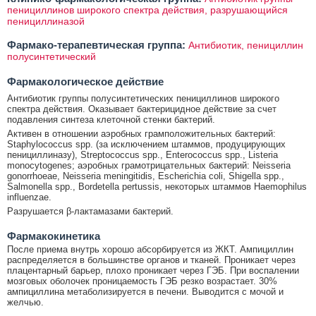
пенициллинов широкого спектра действия, разрушающийся
пенициллиназой
Фармако-терапевтическая группа:
Антибиотик, пенициллин
полусинтетический
Фармакологическое действие
Антибиотик группы полусинтетических пенициллинов широкого
спектра действия. Оказывает бактерицидное действие за счет
подавления синтеза клеточной стенки бактерий.
Активен в отношении аэробных грамположительных бактерий:
Staphylococcus spp. (за исключением штаммов, продуцирующих
пенициллиназу), Streptococcus spp., Enterococcus spp., Listeria
monocytogenes; аэробных грамотрицательных бактерий: Neisseria
gonorrhoeae, Neisseria meningitidis, Escherichia coli, Shigella spp.,
Salmonella spp., Bordetella pertussis, некоторых штаммов Haemophilus
influenzae.
Разрушается β-лактамазами бактерий.
Фармакокинетика
После приема внутрь хорошо абсорбируется из ЖКТ. Ампициллин
распределяется в большинстве органов и тканей. Проникает через
плацентарный барьер, плохо проникает через ГЭБ. При воспалении
мозговых оболочек проницаемость ГЭБ резко возрастает. 30%
ампициллина метаболизируется в печени. Выводится с мочой и
желчью.