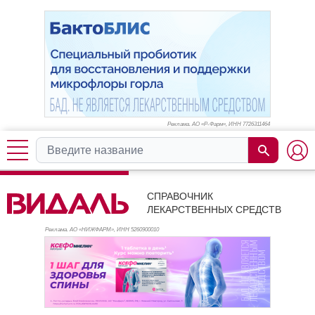
Реклама. АО «Р-Фарм», ИНН 772
6311464
СПРАВОЧНИК
ЛЕКАРСТВЕННЫХ СРЕДСТВ
Реклама. АО «НИЖФАРМ», ИНН 526
0900010