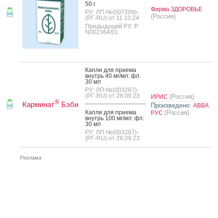
50 г
Фирма ЗДОРОВЬЕ
РУ: ЛП-№(007209)-
(Россия)
(РГ-RU) от 11.10.24
Предыдущий РУ: Р
N002364/01
Кап­ли для при­ема
внутрь 40 мг/мл: фл.
30 мл
РУ: ЛП-№(003287)-
(РГ-RU) от 28.09.23
(Россия)
ИРИС
®
Карминат
Бэби
Произведено:
АВВА
Кап­ли для при­ема
(Россия)
РУС
внутрь 100 мг/мл: фл.
30 мл
РУ: ЛП-№(003287)-
(РГ-RU) от 28.09.23
Реклама