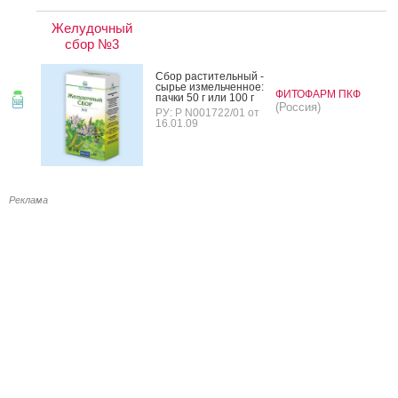
Желудочный
сбор №3
Сбор рас­ти­тель­ный -
сырье из­мель­чен­ное:
ФИТОФАРМ ПКФ
пач­ки 50 г или 100 г
(Россия)
РУ: Р N001722/01 от
16.01.09
Реклама