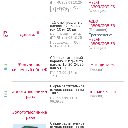
(РГ-RU) от 03.10.25
MYLAN
LABORATORIES
Предыдущий РУ: П
N014873/01
(Франция)
ABBOTT
Таб­летки, пок­ры­тые
LABORATORIES
пле­ноч­ной обо­лоч­
кой, 50 мг: 20 шт.
(Германия)
®
Дицетел
РУ: ЛП-№(011945)-
Произведено:
(РГ-RU) от 03.10.25
MYLAN
Предыдущий РУ: П
LABORATORIES
N014873/01
(Франция)
Сбор рас­ти­тель­ный -
по­рошок 2 г: филь­тр-
Желудочно-
па­кеты 10, 20, 24, 30
Ст.-МЕДИФАРМ
или 50 шт.
кишечный сбор-Ф
(Россия)
РУ: ЛП-001421 от
12.01.12
Сырье рас­ти­тель­ное
из­мель­чен­ное: пач­ка
Золототысячника
НПО МИКРОГЕН
100 г
трава
(Россия)
РУ: 72/736/1/9 от
06.09.72
Золототысячника
трава
Сырье рас­ти­тель­ное
из­мель­чен­ное: пач­ка