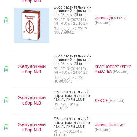
сбор №3
Сбор рас­ти­тель­ный -
по­рошок 2 г: филь­тр-
пак. 10 или 20 шт.
Фирма ЗДОРОВЬЕ
РУ: ЛП-№(007317)-
(Россия)
(РГ-RU) от 21.10.24
Предыдущий РУ: Р
N002690/02
Сбор рас­ти­тель­ный -
по­рошок 2 г: филь­тр-
пак. 10 или 20 шт.
Желудочный
КРАСНОГОРСКЛЕКС
РУ: ЛП-№(014615)-
сбор №3
(Россия)
РЕДСТВА
(РГ-RU) от 24.04.26
Предыдущий РУ:
ЛС-000040
Сбор рас­ти­тель­ный -
сырье из­мель­чен­ное:
Желудочный
пак. 75 г или 100 г
(Россия)
ЛЕК С+
сбор №3
РУ: 77/629/2 от
07.07.77
Сбор рас­ти­тель­ный -
сырье из­мель­чен­ное:
Желудочный
Фирма "Фито-Бот"
пак. 75 г или 100 г
сбор №3
(Россия)
РУ: ЛП-001144 от
11.11.11