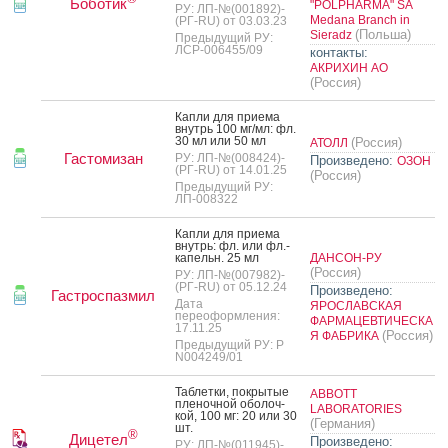
Боботик
"POLPHARMA" SA
РУ: ЛП-№(001892)-
Medana Branch in
(РГ-RU) от 03.03.23
(Польша)
Sieradz
Предыдущий РУ:
ЛСР-006455/09
контакты:
АКРИХИН АО
(Россия)
Кап­ли для при­ема
внутрь 100 мг/мл: фл.
30 мл или 50 мл
(Россия)
АТОЛЛ
Гастомизан
РУ: ЛП-№(008424)-
Произведено:
ОЗОН
(РГ-RU) от 14.01.25
(Россия)
Предыдущий РУ:
ЛП-008322
Кап­ли для при­ема
внутрь: фл. или фл.-
ка­пельн. 25 мл
ДАНСОН-РУ
(Россия)
РУ: ЛП-№(007982)-
(РГ-RU) от 05.12.24
Произведено:
Гастроспазмил
Дата
ЯРОСЛАВСКАЯ
переоформления:
ФАРМАЦЕВТИЧЕСКА
17.11.25
(Россия)
Я ФАБРИКА
Предыдущий РУ: Р
N004249/01
Таб­летки, пок­ры­тые
ABBOTT
пле­ноч­ной обо­лоч­
LABORATORIES
кой, 100 мг: 20 или 30
(Германия)
шт.
®
Дицетел
Произведено:
РУ: ЛП-№(011945)-