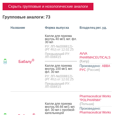
Скрыть групповые и нозологические аналоги
Групповые аналоги: 73
Название
Форма выпуска
Владелец рег. уд.
Кап­ли для при­ема
внутрь 40 мг/1 мл: фл.
30 мл
РУ: ЛП-№(008812)-
(РГ-RU) от 12.02.25
AVVA
Предыдущий РУ:
ЛП-008415
PHARMACEUTICALS
®
Бабалу
(Кипр)
Кап­ли для при­ема
Произведено:
АВВА
внутрь 100 мг/1 мл:
(Россия)
РУС
фл. 30 мл
РУ: ЛП-№(008812)-
(РГ-RU) от 12.02.25
Предыдущий РУ:
ЛП-008415
Pharmaceutical Works
"POLPHARMA"
Кап­ли для при­ема
(Польша)
внутрь 66.66 мг/1 мл:
Произведено:
фл. 30 мл с проб­кой-
Pharmaceutical Works
ка­пель­ни­цей
®