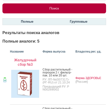
Полные
Групповые
Результаты поиска аналогов
Полные аналоги: 5
Название
Форма выпуска
Владелец рег. уд.
Желудочный
сбор №3
Сбор рас­ти­тель­ный -
по­рошок 2 г: филь­тр-
пак. 10 или 20 шт.
Фирма ЗДОРОВЬЕ
РУ: ЛП-№(007317)-
(Россия)
(РГ-RU) от 21.10.24
Предыдущий РУ: Р
N002690/02
Сбор рас­ти­тель­ный -