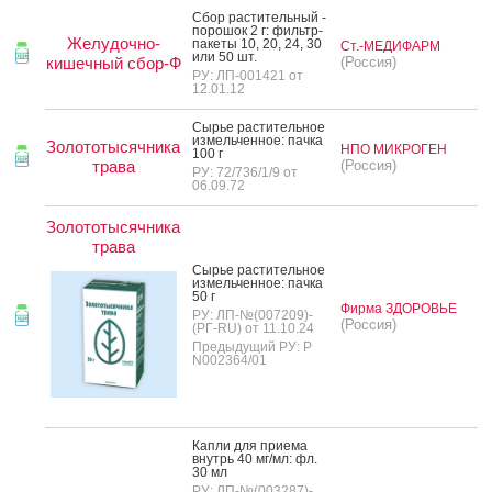
Сбор рас­ти­тель­ный -
по­рошок 2 г: филь­тр-
Желудочно-
па­кеты 10, 20, 24, 30
Ст.-МЕДИФАРМ
или 50 шт.
кишечный сбор-Ф
(Россия)
РУ: ЛП-001421 от
12.01.12
Сырье рас­ти­тель­ное
из­мель­чен­ное: пач­ка
Золототысячника
НПО МИКРОГЕН
100 г
трава
(Россия)
РУ: 72/736/1/9 от
06.09.72
Золототысячника
трава
Сырье рас­ти­тель­ное
из­мель­чен­ное: пач­ка
50 г
Фирма ЗДОРОВЬЕ
РУ: ЛП-№(007209)-
(Россия)
(РГ-RU) от 11.10.24
Предыдущий РУ: Р
N002364/01
Кап­ли для при­ема
внутрь 40 мг/мл: фл.
30 мл
РУ: ЛП-№(003287)-