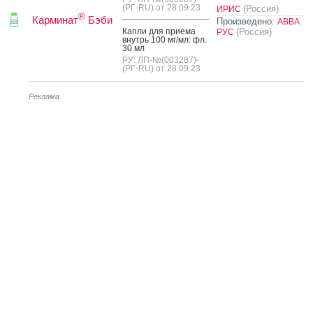
(РГ-RU) от 28.09.23
(Россия)
ИРИС
®
Карминат
Бэби
Произведено:
АВВА
Кап­ли для при­ема
(Россия)
РУС
внутрь 100 мг/мл: фл.
30 мл
РУ: ЛП-№(003287)-
(РГ-RU) от 28.09.23
Реклама