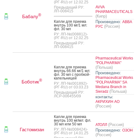
(РГ-RU) от 12.02.25
AVVA
Предыдущий РУ:
ЛП-008415
PHARMACEUTICALS
®
Бабалу
(Кипр)
Кап­ли для при­ема
Произведено:
АВВА
внутрь 100 мг/1 мл:
(Россия)
РУС
фл. 30 мл
РУ: ЛП-№(008812)-
(РГ-RU) от 12.02.25
Предыдущий РУ:
ЛП-008415
Pharmaceutical Works
"POLPHARMA"
Кап­ли для при­ема
(Польша)
внутрь 66.66 мг/1 мл:
Произведено:
фл. 30 мл с проб­кой-
Pharmaceutical Works
ка­пель­ни­цей
®
Боботик
"POLPHARMA" SA
РУ: ЛП-№(001892)-
Medana Branch in
(РГ-RU) от 03.03.23
(Польша)
Sieradz
Предыдущий РУ:
ЛСР-006455/09
контакты:
АКРИХИН АО
(Россия)
Кап­ли для при­ема
внутрь 100 мг/мл: фл.
30 мл или 50 мл
(Россия)
АТОЛЛ
Гастомизан
РУ: ЛП-№(008424)-
Произведено:
ОЗОН
(РГ-RU) от 14.01.25
(Россия)