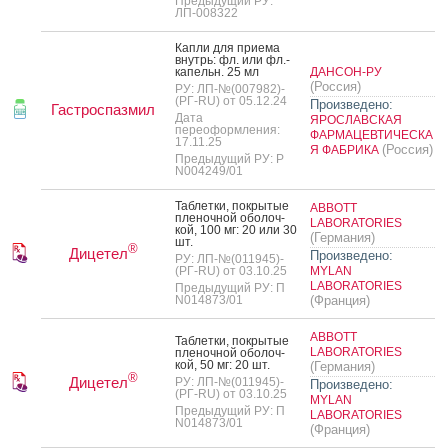
Предыдущий РУ:
ЛП-008322
Кап­ли для при­ема
внутрь: фл. или фл.-
ка­пельн. 25 мл
ДАНСОН-РУ
(Россия)
РУ: ЛП-№(007982)-
(РГ-RU) от 05.12.24
Произведено:
Гастроспазмил
Дата
ЯРОСЛАВСКАЯ
переоформления:
ФАРМАЦЕВТИЧЕСКА
17.11.25
(Россия)
Я ФАБРИКА
Предыдущий РУ: Р
N004249/01
Таб­летки, пок­ры­тые
ABBOTT
пле­ноч­ной обо­лоч­
LABORATORIES
кой, 100 мг: 20 или 30
(Германия)
шт.
®
Дицетел
Произведено:
РУ: ЛП-№(011945)-
(РГ-RU) от 03.10.25
MYLAN
LABORATORIES
Предыдущий РУ: П
N014873/01
(Франция)
ABBOTT
Таб­летки, пок­ры­тые
LABORATORIES
пле­ноч­ной обо­лоч­
кой, 50 мг: 20 шт.
(Германия)
®
Дицетел
РУ: ЛП-№(011945)-
Произведено:
(РГ-RU) от 03.10.25
MYLAN
Предыдущий РУ: П
LABORATORIES
N014873/01
(Франция)