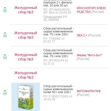
по­рошок 2 г: филь­тр-
пак. 10 или 20 шт.
Желудочный
КРАСНОГОРСКЛЕКС
РУ: ЛП-№(014615)-
сбор №3
(Россия)
РЕДСТВА
(РГ-RU) от 24.04.26
Предыдущий РУ:
ЛС-000040
Сбор рас­ти­тель­ный -
сырье из­мель­чен­ное:
Желудочный
пак. 75 г или 100 г
(Россия)
ЛЕК С+
сбор №3
РУ: 77/629/2 от
07.07.77
Сбор рас­ти­тель­ный -
сырье из­мель­чен­ное:
Желудочный
Фирма "Фито-Бот"
пак. 75 г или 100 г
сбор №3
(Россия)
РУ: ЛП-001144 от
11.11.11
Желудочный
сбор №3
Сбор рас­ти­тель­ный -
сырье из­мель­чен­ное:
ФИТОФАРМ ПКФ
пач­ки 50 г или 100 г
(Россия)
РУ: Р N001722/01 от
16.01.09