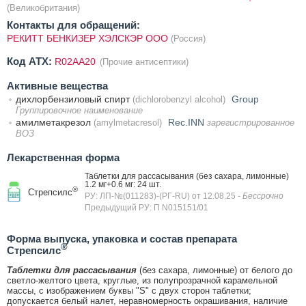
(Великобритания)
Контакты для обращений:
РЕКИТТ БЕНКИЗЕР ХЭЛСКЭР ООО
(Россия)
Код ATX:
R02AA20
(Прочие антисептики)
Активные вещества
дихлорбензиловый спирт
Group
(dichlorobenzyl alcohol)
Группировочное наименование
амилметакрезол
Rec.INN
(amylmetacresol)
зарегистрированное
ВОЗ
Лекарственная форма
Таблетки для рассасывания (без сахара, лимонные)
1.2 мг+0.6 мг: 24 шт.
®
Стрепсилс
РУ: ЛП-№(011283)-(РГ-RU) от 12.08.25
- Бессрочно
Предыдущий РУ: П N015151/01
Форма выпуска, упаковка и состав препарата
®
Стрепсилс
Таблетки для рассасывания
(без сахара, лимонные) от белого до
светло-желтого цвета, круглые, из полупрозрачной карамельной
массы, с изображением буквы "S" с двух сторон таблетки;
допускается белый налет, неравномерность окрашивания, наличие