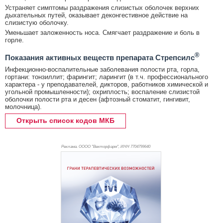
Устраняет симптомы раздражения слизистых оболочек верхних
дыхательных путей, оказывает деконгестивное действие на
слизистую оболочку.
Уменьшает заложенность носа. Смягчает раздражение и боль в
горле.
®
Показания активных веществ препарата Стрепсилс
Инфекционно-воспалительные заболевания полости рта, горла,
гортани: тонзиллит; фарингит; ларингит (в т.ч. профессионального
характера - у преподавателей, дикторов, работников химической и
угольной промышленности); охриплость; воспаление слизистой
оболочки полости рта и десен (афтозный стоматит, гингивит,
молочница).
Открыть список кодов МКБ
Реклама. ОООО "Векторфарм", ИНН 770
4799640