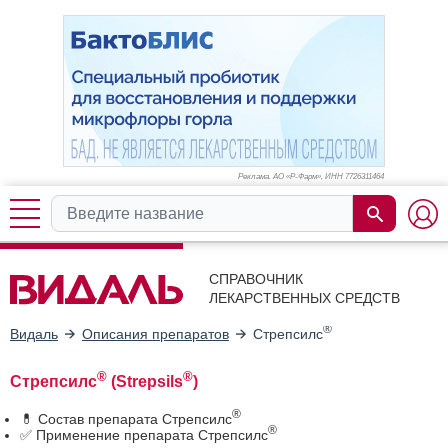
Реклама. АО «Р-Фарм», ИНН 772
6311464
СПРАВОЧНИК
ЛЕКАРСТВЕННЫХ СРЕДСТВ
®
Видаль
Описания препаратов
Стрепсилс
®
®
Стрепсилс
(Strepsils
)
®
💊 Состав препарата Стрепсилс
®
✅ Применение препарата Стрепсилс