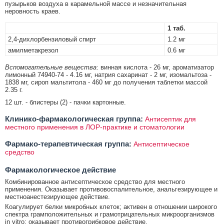
пузырьков воздуха в карамельной массе и незначительная
неровность краев.
1 таб.
2,4-дихлорбензиловый спирт
1.2 мг
амилметакрезол
0.6 мг
Вспомогательные вещества
: винная кислота - 26 мг, ароматизатор
лимонный 74940-74 - 4.16 мг, натрия сахаринат - 2 мг, изомальтоза -
1838 мг, сироп мальтитола - 460 мг до получения таблетки массой
2.35 г.
12 шт. - блистеры (2) - пачки картонные.
Клинико-фармакологическая группа:
Антисептик для
местного применения в ЛОР-практике и стоматологии
Фармако-терапевтическая группа:
Антисептическое
средство
Фармакологическое действие
Комбинированное антисептическое средство для местного
применения. Оказывает противовоспалительное, анальгезирующее и
местноанестезирующее действие.
Коагулирует белки микробных клеток; активен в отношении широкого
спектра грамположительных и грамотрицательных микроорганизмов
in vitro; оказывает противогрибковое действие.