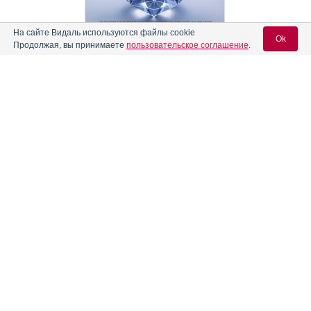
На сайте Видаль используются файлы cookie
Ok
Продолжая, вы принимаете
пользовательское соглашение
.
Реклама
Содержание
Вход для специалистов
E-mail учетной записи Vidal:
Форма выпуска, упаковка и состав
Клинико-фармакологич. группа
Пароль:
Фармако-терапевтическая группа
Фармакологическое действие
Показания препарата
Режим дозирования
Регистрация
Забыли пароль?
Побочное действие
Противопоказания к применению